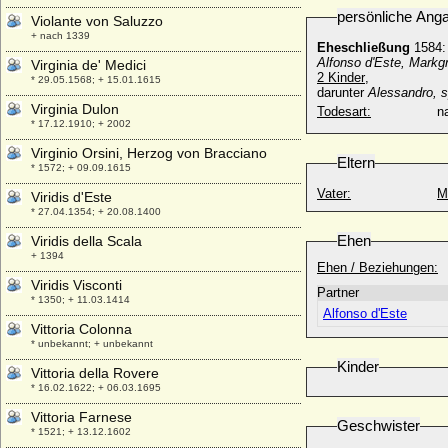
persönliche Ang
Violante von Saluzzo
+ nach 1339
Eheschließung
1584:
Alfonso d'Este, Markg
Virginia de' Medici
2 Kinder
,
* 29.05.1568; + 15.01.1615
darunter
Alessandro, s
Virginia Dulon
Todesart:
na
* 17.12.1910; + 2002
Virginio Orsini, Herzog von Bracciano
Eltern
* 1572; + 09.09.1615
Vater:
M
Viridis d'Este
* 27.04.1354; + 20.08.1400
Ehen
Viridis della Scala
+ 1394
Ehen / Beziehungen:
Viridis Visconti
Partner
* 1350; + 11.03.1414
Alfonso d'Este
Vittoria Colonna
* unbekannt; + unbekannt
Kinder
Vittoria della Rovere
* 16.02.1622; + 06.03.1695
Vittoria Farnese
Geschwister
* 1521; + 13.12.1602