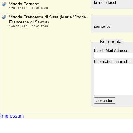
keine erfasst
Vittoria Farnese
* 29.04.1618; + 10.08.1649
Vittoria Francesca di Susa (Maria Vittoria
Francesca di Savoia)
* 09.02.1690; + 08.07.1766
Docnr:
6409
Vittorio Amadeo (I.) di Savoia-Carignano
* 29.02.1690; + 04.04.1741
Kommentar
Vittorio Amadeo I. di Savoia (von Savoyen)
Ihre E-Mail-Adresse:
* 08.05.1587; + 07.10.1637
Vittorio Amadeo II. di Savoia (Victor
Information an mich:
Amadeus II.)
* 14.05.1666; + 31.10.1732
Vittorio Amadeo III. di Savoia (Vittorio
Amadeo II. di Sardegna)
* 26.06.1726; + 16.10.1796
Vittorio Amedeo (II.) di Savoia-Carignano
absenden
* 31.10.1743; + 20.09.1780
Vittorio Emanuele I. von Savoyen (Viktor
Emanuel I. von Sardinien-Piemont)
Impressum
* 24.07.1759; + 10.01.1824
Vittorio Emanuele II. von Savoyen (Viktor