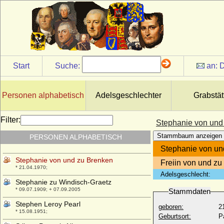
Stephanie Tascher de la Pagerie
* 04.08.1788; + 26.10.1832
Stephanie von Belgien
* 21.05.1864; + 23.08.1945
Stephanie von Bismarck-Schönhausen
* 24.11.1976;
Start
Suche:
an:
D
Stephanie von Hohenzollern-Sigmaringen
* 15.07.1837; + 17.07.1859
Stephanie von Longwy-Metz
Personen alphabetisch
Adelsgeschlechter
Grabstät
+ nach 1088
Stephanie von Milly
Filter:
Stephanie von und
+ umm 1197
Stammbaum anzeigen
PERSONEN ALPHABETISCH
Stephanie von Preußen
* 21.09.1966;
Stephanie von un
Stephanie von und zu Brenken
Freiin von und z
* 21.04.1970;
Adelsgeschlecht:
Stephanie zu Windisch-Graetz
* 09.07.1909; + 07.09.2005
Stammdaten
Stephen Leroy Pearl
geboren:
2
* 15.08.1951;
Geburtsort:
P