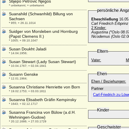
Stijepo Petrovic Njegos
* unbekannt; + unbekannt
persönliche Ang
Suanahild (Schwanhild) Billung von
Sachsen
Eheschließung
16.05
* 955; + 26.11.1014
Carl Friedrich Erbpri
2 Kinder:
Suidger von Morsleben und Hornburg
Augustina (*Oslo 08.0
(Papst Clemens II.)
Nicodemus (Oslo 02.0
* 1005; + 09.10.1047
Susan Doukht Jaladi
Eltern
* 14.04.1956;
Vater:
M
Susan Stewart (Lady Susan Stewart)
* 10.04.1767; + 02.04.1841
Ehen
Susann Genske
* 12.01.1964;
Ehen / Beziehungen:
Susanna Christiane Henriette von Born
Partner
* 19.02.1753; + 03.03.1811
Carl-Friedrich zu Lö
Susanna Elisabeth Gräfin Kempinsky
* 1643; + 02.12.1717
Kinder
Susanna Francina von Bülow (a.d.H.
Wehningen-Gudow)
* 20.12.1686; + 27.03.1729
Geschwister