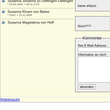
Susanna Johanna zu Oettingen-Oettingen
* 16.09.1643; + 28.11.1713
keine erfasst
Susanna Khuen von Belasi
* 1610; + 15.11.1669
Susanna Magdalena von Hoff
Docnr:
6415
* 22.01.1676; + 03.06.1752
Susanna Marianna von Seherr (a.d.H.
Tannhausen)
Kommentar
+ 07.09.1699
Ihre E-Mail-Adresse:
Susanna Sophia von Hohenlohe-
Waldenburg
Information an mich:
* 06.07.1648; + 01.12.1691
Susanna von Berlichingen, Freiin
* 24.02.1590; + 31.03.1641
Susanna von Bickenbach
+ 19.04.1530
Susanne Margarethe von Anhalt-Dessau
absenden
* 23.08.1610; + 03.10.1663
Susanne Marie von Schladen
Impressum
* 18.06.1667; + 16.01.1750
Susanne Sophie Marie Luise le Duchat de