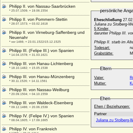
Philipp II. von Nassau-Saarbrücken
persönliche Ang
* 25.07.1509; + 19.06.1554
Philipp II. von Pommern-Stettin
Eheschließung
27.02
* 28.07.1573; + 03.02.1618
Juliana zu Stolberg-W
5 Kinder,
Philipp II. von Virneburg-Saffenberg und
darunter
Philipp III. 
Neuenahr
Philipp II. starb im A
* vor 1466; + 23.01.1522/15.12.1525
Todesart:
na
Philipp III. (Felipe III.) von Spanien
Grabstätte:
M
* 14.04.1578; + 31.03.1621
Philipp III. von Hanau-Lichtenberg
Eltern
* 18.10.1482; + 15.05.1538
Philipp III. von Hanau-Münzenberg
Vater:
R
* 30.11.1526; + 14.11.1561
Mutter:
K
Philipp III. von Nassau-Weilburg
* 20.09.1504; + 04.10.1559
Ehen
Philipp III. von Waldeck-Eisenberg
Ehen / Beziehungen:
* 09.12.1486; + 20.06.1539
Partner
Philipp IV. (Felipe IV.) von Spanien
Juliana zu Stolberg-
* 08.04.1605; + 17.09.1665
Philipp IV. von Frankreich