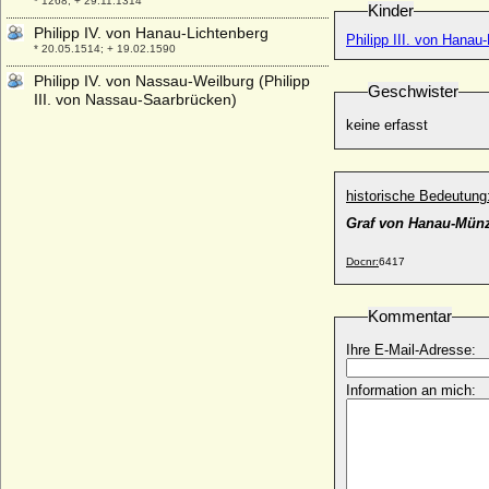
* 1268; + 29.11.1314
Kinder
Philipp IV. von Hanau-Lichtenberg
Philipp III. von Hana
* 20.05.1514; + 19.02.1590
Philipp IV. von Nassau-Weilburg (Philipp
Geschwister
III. von Nassau-Saarbrücken)
* 14.10.1542; + 12.03.1602
keine erfasst
Philipp Joseph Kinsky von Wchinitz und
Tettau, Graf
* 28.11.1700; + 12.01.1749
historische Bedeutung
Philipp Julius von Pommern-Wolgast
Graf von Hanau-Mün
* 27.12.1584; + 06.02.1625
Philipp Julius von Schwerin
Docnr:
6417
* 18.02.1617; + 28.06.1685
Philipp Karl von Arenberg
Kommentar
* 18.10.1587; + 25.9.1640
Ihre E-Mail-Adresse:
Philipp Karl Franz von Arenberg
* 14.05.1663; + 25.08.1691
Information an mich:
Philipp Karl von Wylich und Lottum,
Reichsgraf
* 17.08.1650; + 14.02.1719
Philipp Karl zu Erbach-Fürstenau (Philipp