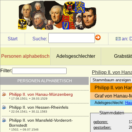
* 21.05.1527; + 13.09.1598
Philipp II. Albrecht von Württemberg
* 14.11.1893; + 15.04.1975
Philipp II. August von Frankreich
* 21.08.1165; + 14.07.1223
Philipp II. Ernst zu Schaumburg-Lippe
Start
Suche:
an:
D
* 05.07.1723; + 13.02.1787
Philipp II. von Baden-Baden
* 19.02.1559; + 07.06.1588
Personen alphabetisch
Adelsgeschlechter
Grabstät
Philipp II. von Braunschweig-
Grubenhagen-Herzberg
Filter:
Philipp II. von H
* 02.05.1533 ; + 04.04.1596
Stammbaum anzeigen
PERSONEN ALPHABETISCH
Philipp II. von Hanau-Lichtenberg
* 31.05.1462; + 22.08.1504
Philipp II. von 
Philipp II. von Hanau-Münzenberg
Graf von Hanau-
* 17.08.1501; + 28.03.1529
Adelsgeschlecht:
Hau
Philipp II. von Hessen-Rheinfels
* 22.04.1541; + 30.11.1583
Stammdaten
Philipp II. von Mansfeld-Vorderort-
geboren:
1
Bornstedt
gestorben:
2
* 1502; + 09.07.1546