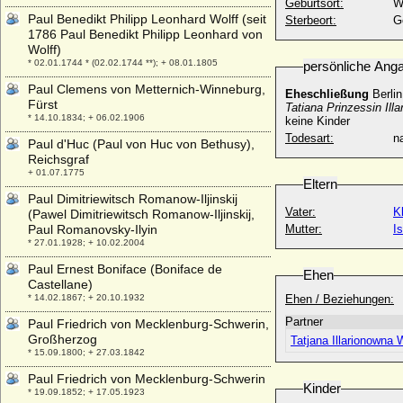
Geburtsort:
W
Paul Benedikt Philipp Leonhard Wolff (seit
Sterbeort:
G
1786 Paul Benedikt Philipp Leonhard von
Wolff)
* 02.01.1744 * (02.02.1744 **); + 08.01.1805
persönliche Ang
Paul Clemens von Metternich-Winneburg,
Eheschließung
Berlin
Fürst
Tatiana Prinzessin Ill
* 14.10.1834; + 06.02.1906
keine Kinder
Todesart:
na
Paul d'Huc (Paul von Huc von Bethusy),
Reichsgraf
+ 01.07.1775
Eltern
Paul Dimitriewitsch Romanow-Iljinskij
Vater:
K
(Pawel Dimitriewitsch Romanow-Iljinskij,
Paul Romanovsky-Ilyin
Mutter:
I
* 27.01.1928; + 10.02.2004
Paul Ernest Boniface (Boniface de
Ehen
Castellane)
* 14.02.1867; + 20.10.1932
Ehen / Beziehungen:
Partner
Paul Friedrich von Mecklenburg-Schwerin,
Großherzog
Tatjana Illarionowna 
* 15.09.1800; + 27.03.1842
Paul Friedrich von Mecklenburg-Schwerin
Kinder
* 19.09.1852; + 17.05.1923