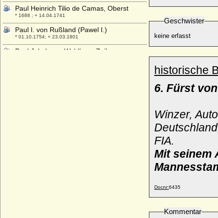
Paul Heinrich Tilio de Camas, Oberst
* 1688 ; + 14.04.1741
Geschwister
Paul I. von Rußland (Pawel I.)
keine erfasst
* 01.10.1754; + 23.03.1801
Paul Jakob von Waldburg-Zeil
* 18.01.1624; + 24.03.1684
historische 
Paul Joachim von Bülow
* 01.12.1606; + 01.01.1669
6. Fürst vo
Paul Joseph von Landsberg-Velen,
Reichsfreiherr
* 27.02.1761 ; + 13.03.1800
Winzer, Auto
Paul Karadjordjevic
Deutschland
* 27.04.1893; + 14.09.1976
FIA.
Paul Karl von Lettow-Vorbeck
Mit seinem 
* 26.04.1832; + 03.04.1919
Mannessta
Paul Louis Archambauld Boson de
Talleyrand-Perigord (Boson de Talleyrand-
Perigord)
Docnr:
6435
* 20.08.1867; + 09.05.1952
Paul von Hedemann-Heespen
Kommentar
* 08.02.1869; + 22.02.1937