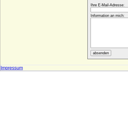
Paul von Kameke
Ihre E-Mail-Adresse:
* 1609; + 1645
Information an mich:
Paul von Ploetz (Albrecht Karl Eduard Paul
Bernd von Ploetz)
* 30.06.1839; + 23.04.1915
Paul von Preußen (Friedrich PAUL
Heinrich August von Preußen
* 29.11.1776; + 02.12.1776
Paul von Württemberg
absenden
* 19.01.1785; + 16.04.1852
Paul von Württemberg (Paul Wilhelm von
Impressum
Württemberg)
* 25.06.1797; + 25.11.1860
Paul Weichser von Weichs an der Glon
(Paul von Weichs an der Glon), Ritter
* vor 1400; + nach 1445
Paul Wilhelm von Preußen
* 04.10.1995;
Paul Wladimir von Oldenburg
* 16.08.1969;
Paul Yorck von Wartenburg (Hans Ludwig