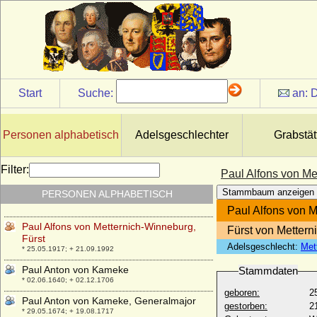
* 07.05.1939;
Patricia Grace Kelly (Fürstin Gracia
Patricia)
Patricia Mountbatten (Lady Patricia
Mountbatten)
* 14.02.1924;
Start
Suche:
an:
D
Patrick Leslie (Patricius Leslie), 15th
Baron of Balquhain, Reichsgraf
+ 1710
Personen alphabetisch
Adelsgeschlechter
Grabstät
Patrick Lithander
* 25.06.1973;
Filter:
Paul Alfons von Me
Paul Alexandrowitsch Romanow (Pawel
Stammbaum anzeigen
PERSONEN ALPHABETISCH
Alexandrowitsch)
* 21.09.1860; + 30.01.1919
Paul Alfons von M
Paul Alfons von Metternich-Winneburg,
Fürst von Metter
Fürst
Adelsgeschlecht:
Met
* 25.05.1917; + 21.09.1992
Paul Anton von Kameke
Stammdaten
* 02.06.1640; + 02.12.1706
geboren:
2
Paul Anton von Kameke, Generalmajor
gestorben:
2
* 29.05.1674; + 19.08.1717