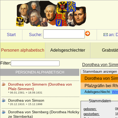
Dorothea von Sachsen-Lauenburg-
Ratzeburg
* 11.03.1543; + 05.04.1586
Dorothea von Salviati
* 10.09.1907; + 07.05.1972
Dorothea von Schleswig-Holstein-
Sonderburg-Beck
Start
Suche:
an:
D
* 24.11.1685; + 25.12.1761
Dorothea von Schlieben
* ?; + vor 1607
Personen alphabetisch
Adelsgeschlechter
Grabstät
Dorothea von Schwarzburg-
Sondershausen
Filter:
Dorothea von Simm
* 23.08.1579; + 25.07.1639
Stammbaum anzeigen
PERSONEN ALPHABETISCH
Dorothea von Schwerin
* ?; + ?
Dorothea von Sim
Dorothea von Simmern (Dorothea von
Pfalzgräfin bei R
Pfalz-Simmern)
Adelsgeschlecht:
Wit
* 06.01.1581; + 18.09.1631
Dorothea von Simson
Stammdaten
* 20.12.1910; + 15.12.1998
geboren:
0
Dorothea von Sternberg (Dorothea Holicky
gestorben:
1
ze Sternberka)