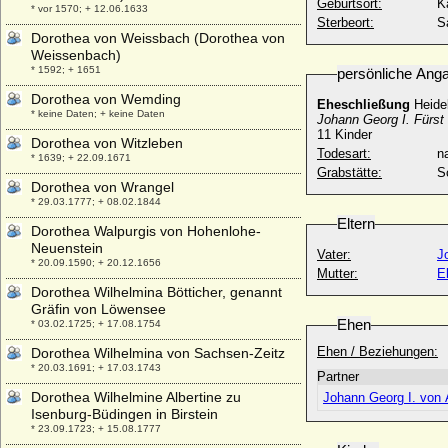
Geburtsort:
K
* vor 1570; + 12.06.1633
Sterbeort:
S
Dorothea von Weissbach (Dorothea von
Weissenbach)
* 1592; + 1651
persönliche Ang
Dorothea von Wemding
Eheschließung
Heide
* keine Daten; + keine Daten
Johann Georg I. Fürst
11 Kinder
Dorothea von Witzleben
Todesart:
na
* 1639; + 22.09.1671
Grabstätte:
S
Dorothea von Wrangel
* 29.03.1777; + 08.02.1844
Eltern
Dorothea Walpurgis von Hohenlohe-
Neuenstein
Vater:
J
* 20.09.1590; + 20.12.1656
Mutter:
E
Dorothea Wilhelmina Bötticher, genannt
Gräfin von Löwensee
Ehen
* 03.02.1725; + 17.08.1754
Ehen / Beziehungen:
Dorothea Wilhelmina von Sachsen-Zeitz
* 20.03.1691; + 17.03.1743
Partner
Dorothea Wilhelmine Albertine zu
Johann Georg I. von
Isenburg-Büdingen in Birstein
* 23.09.1723; + 15.08.1777