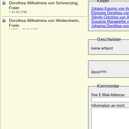
Kinder
Dorothea Wilhelmine von Schmerzing,
Freiin
Johann Kasimir von A
+ 31.03.1786
Eleonore Dorothea vo
Sibylle Christine von 
Dorothea Wilhelmine von Weitersheim,
Susanne Margarethe v
Freiin
Johanna Dorothea von
* 1699; + 20.06.1763
Dorothea zu Solms-Laubach
Geschwister
* 26.11.1547; + 18.09.1595
keine erfasst
Dorothea zu Solms-Lich
* 25.01.1493; + 08.06.1578
Dorothea zu Waldeck-Wildungen
* 02.02.1617; + nach 1661
Docnr:
6481
Dorothee de Croy-Havre
* 1575; + 1661 (1662)
Kommentar
Dorothée de Talleyrand-Périgord
* 17.11.1862; + 17.06.1948
Ihre E-Mail-Adresse:
Dorothee Hedwig Scultetus von Unfried
Information an mich:
* um 1685; + keine Daten
Dorothee von Schönaich-Carolath
* 16.11.1799; + 05.10.1848
Dorothy Cavendish (Lady Dorothy