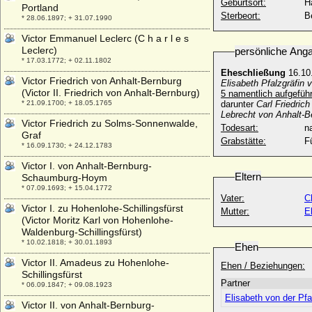
Geburtsort:
H
Portland
Sterbeort:
B
* 28.06.1897; + 31.07.1990
Victor Emmanuel Leclerc (C h a r l e s
Leclerc)
persönliche Ang
* 17.03.1772; + 02.11.1802
Eheschließung
16.10
Victor Friedrich von Anhalt-Bernburg
Elisabeth Pfalzgräfin 
(Victor II. Friedrich von Anhalt-Bernburg)
5 namentlich aufgeführ
* 21.09.1700; + 18.05.1765
darunter
Carl Friedric
Lebrecht von Anhalt-B
Victor Friedrich zu Solms-Sonnenwalde,
Todesart:
na
Graf
Grabstätte:
F
* 16.09.1730; + 24.12.1783
Victor I. von Anhalt-Bernburg-
Eltern
Schaumburg-Hoym
* 07.09.1693; + 15.04.1772
Vater:
C
Victor I. zu Hohenlohe-Schillingsfürst
Mutter:
E
(Victor Moritz Karl von Hohenlohe-
Waldenburg-Schillingsfürst)
* 10.02.1818; + 30.01.1893
Ehen
Victor II. Amadeus zu Hohenlohe-
Ehen / Beziehungen:
Schillingsfürst
Partner
* 06.09.1847; + 09.08.1923
Elisabeth von der Pf
Victor II. von Anhalt-Bernburg-