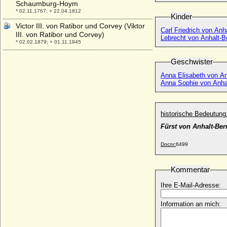
Schaumburg-Hoym
* 02.11.1767; + 22.04.1812
Kinder
Victor III. von Ratibor und Corvey (Viktor
Carl Friedrich von Anh
III. von Ratibor und Corvey)
Lebrecht von Anhalt-
* 02.02.1879; + 01.11.1945
Victor Sigismund I. von Oertzen
Geschwister
* 27.08.1652; + 17.08.1717
Anna Elisabeth von An
Victor Sigismund II. von Oertzen
Anna Sophie von Anha
* 11.01.1701; + 08.02.1748
Victor Sigismund Rudolf von Horn,
General der Artillerie
historische Bedeutung
* 09.07.1866; + 05.02.1934
Fürst von Anhalt-Ber
Victor von Podbielski (Victor Adolf Theophil
von Podbielski), Generalleutnant
Docnr:
6499
* 26.02.1844; + 21.01.1916
Victoria Adelheid von Schleswig-Holstein-
Kommentar
Sonderburg-Glücksburg
* 31.12.1885; + 03.10.1970
Ihre E-Mail-Adresse:
Victoria Ann Bee
* 06.03.1951;
Information an mich:
Victoria Ernestine Luise Leonie von
Oppenheim, Freiin