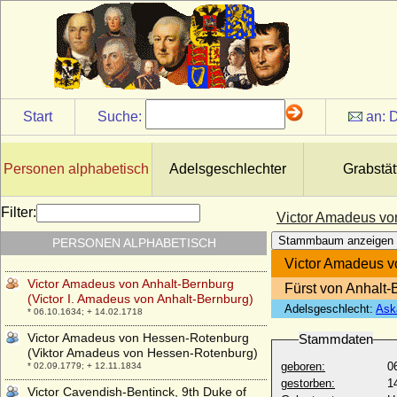
Veronika von Hohenzollern
* 1375; + unbekannt
Veronika von Ortenburg
* unbekannt; + 23.03.1573
Veronika von Tiedemann-Brandis
(Veronika von Tiedemann gen. von
Start
Suche:
an:
D
Brandis)
* 17.06.1857; + 26.02.1941
Vicco von Moltzan (Vicke von Moltzan)
Personen alphabetisch
Adelsgeschlechter
Grabstät
* 1583; + nach 13.05.1629
Vicke von Alvensleben
Filter:
Victor Amadeus von
* ?; + 12.10.1509
Stammbaum anzeigen
PERSONEN ALPHABETISCH
Vicke von dem Berge
* ?; + 1569
Victor Amadeus vo
Victor Amadeus von Anhalt-Bernburg
Fürst von Anhalt-
(Victor I. Amadeus von Anhalt-Bernburg)
Adelsgeschlecht:
Ask
* 06.10.1634; + 14.02.1718
Victor Amadeus von Hessen-Rotenburg
Stammdaten
(Viktor Amadeus von Hessen-Rotenburg)
geboren:
0
* 02.09.1779; + 12.11.1834
gestorben:
1
Victor Cavendish-Bentinck, 9th Duke of