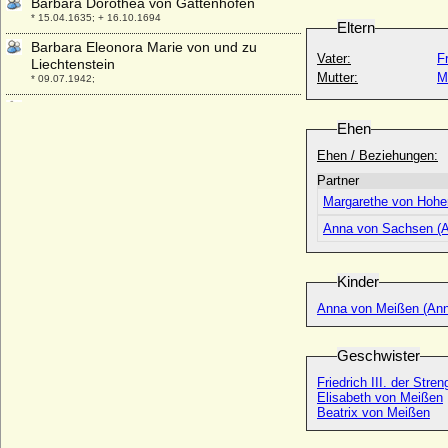
Barbara Dorothea von Gattenhofen
* 15.04.1635; + 16.10.1694
Eltern
Barbara Eleonora Marie von und zu
Vater:
F
Liechtenstein
Mutter:
M
* 09.07.1942;
Barbara Eleonore von Hock, Freiin
* 14.02.1697; + 13.04.1753
Ehen
Barbara Eleonore von Maltzahn
Ehen / Beziehungen:
* 11.06.1691; + 03.09.1774
Partner
Barbara Eleonore zu Solms-Baruth
Margarethe von Hohen
* 30.10.1707; + 16.06.1744
Anna von Sachsen (A
Barbara Elisabeth von Studnitz
* 14.11.1680; + 18.12.1743
Kinder
Barbara Elisabeth Wachtel von Panthenau
* um 1610; + 1675
Anna von Meißen (Ann
Barbara Erdmuth von Paxleben
* vor 1700; + ?
Geschwister
Barbara Esther von Ciesielsky (Barbara
Friedrich III. der Str
Esther Zimmermann von Ciesielsky)
Elisabeth von Meißen
* 08.07.1678; + 16.10.1732
Beatrix von Meißen
Barbara Eusebia von Martinitz (Barbara