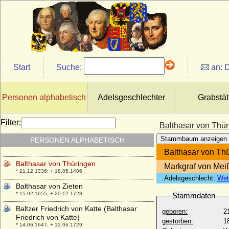
Balthasar Friedrich von Oertzen
* um 1675; + 26.02.1723
Balthasar Heinrich von Ploetz
* 15.10.1694; + 30.12.1761
Balthasar Joachim von Ziethen
* 20.05.1706; + 12.10.1758
Start
Suche:
an:
D
Balthasar Otto Philipp von Bredow
* 01.04.1735; + 24.09.1780
Balthasar von Carnitz (Balzer von Carnitz)
Personen alphabetisch
Adelsgeschlechter
Grabstät
+ 04.07.1631
Balthasar von Katte (1)
Filter:
Balthasar von Thü
* keine Daten; + 1577
Stammbaum anzeigen
PERSONEN ALPHABETISCH
Balthasar von Katte (2)
* vor 1553; + nach 1568
Balthasar von Th
Balthasar von Thüringen
Markgraf von Mei
* 21.12.1336; + 18.05.1406
Adelsgeschlecht:
Wet
Balthasar von Zieten
* 15.02.1655; + 20.12.1728
Stammdaten
Baltzer Friedrich von Katte (Balthasar
geboren:
2
Friedrich von Katte)
gestorben:
1
* 14.06.1647; + 12.06.1729