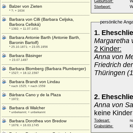
Geburtsort:
W
Balzer von Zieten
Sterbeort:
W
* ?; + 1634
Barbara von Cilli (Barbara Celjska,
persönliche Ang
Barbora Cellská)
* 1392; + 11.07.1451
1. Eheschli
Barbara Antonie Barth (Antonie Barth,
Margaretha 
Baronin Bartolf)
2 Kinder:
* 25.10.1871; + 23.05.1956
Anna von Me
Barbara Bäsinger
+ 23.07.1497
Friedrich de
Barbara Blomberg (Barbara Plumberger)
Thüringen (
* 1527; + 18.12.1597
Barbara Brandt von Lindau
* nach 1525; + nach 1559
Bárbara Cano y de la Plaza
2. Eheschli
* 1972;
Anna von Sa
Barbara di Walcher
keine Kinder
* unbekannt; + unbekannt
Todesart:
na
Barbara Dorothea von Bredow
* 1679; + 16.03.1745
Grabstätte:
K