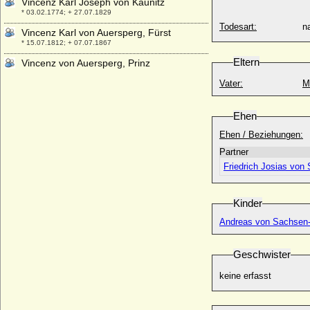
Vincenz Karl Joseph von Kaunitz
* 03.02.1774; + 27.07.1829
Todesart:
na
Vincenz Karl von Auersperg, Fürst
* 15.07.1812; + 07.07.1867
Eltern
Vincenz von Auersperg, Prinz
* 31.08.1765; + 04.06.1833
Vater:
M
Vincenz von Auersperg, Prinz
* 09.06.1790; + 16.02.1812
Ehen
Vincenz von Blücher
Ehen / Beziehungen:
* 13.01.1619; + 06.10.1682
Partner
Vincenzo I. Gonzaga
* 22.09.1562; + 09.02.1612
Friedrich Josias von
Vincenzo II. Gonzaga
* 08.02.1594; + 25.12.1627
Kinder
Viola Elisabeth von Teschen (Viola
Andreas von Sachsen
Tesínská)
* 1290; + 21.09.1317
Geschwister
Viola von Bulgarien
+ 07.09.1251
keine erfasst
Violanta Margareta von Savoyen
(Margherita Violante di Savoia)
* 15.11.1635; + 29.04.1663