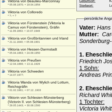
Viktoria von Beaulieu-Marconnay
Geburtsort:
K
* 05.08.1870; + 19.04.1954
Sterbeort:
L
Viktoria von Colloredo
* ?; + ?
persönliche Ang
Viktoria von Fürstenstein (Viktoria le
Vater:
Hans 
Camus von Fürstenstein), Gräfin
* 11.09.1863; + 10.07.1949
Mutter:
Caro
Viktoria von Großbritannien und Irland
Sonderburg-
* 21.11.1840; + 05.08.1901
Viktoria von Hessen-Darmstadt
1. Eheschli
* 05.04.1863; + 24.09.1950
Friedrich J
Viktoria von Preußen
* 12.04.1866; + 13.11.1929
1 Sohn:
Viktoria von Schweden
Andreas
Pri
* 14.07.1977;
Viktoria Wanda von Wylich und Lottum,
Reichsgräfin
2. Eheschl
* 01.02.1861; + 07.12..1933
Richard Whit
Viktorin von Schlesien-Münsterberg
1 Tochter:
(Victorin II. von Schlesien-Münsterberg)
* 29.05.1443; + 30.08.1500
Victoria Whi