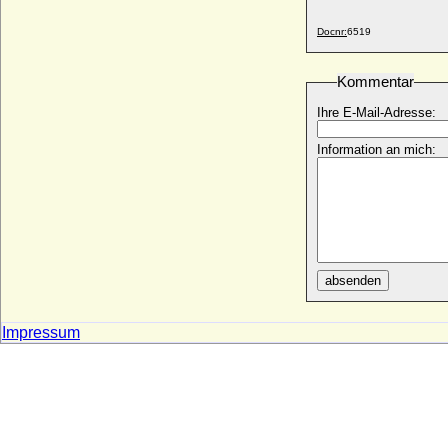
Violante Beatrix von Bayern
Docnr:
6519
* 23.01.1673; + 29.05.1731
Violante de Aragon (Jolante de Aragon)
Kommentar
* 1236; + 1301
Ihre E-Mail-Adresse:
Violante Signa
* 11.12.1546; + 05.03.1609
Information an mich:
Violante Visconti
+ 1382
Violante von Bar (Jolanthe von Bar,
Yolande de Bar)
* 1365; + 13.08.1431
Violante von Saluzzo
absenden
+ nach 1339
Virginia de' Medici
* 29.05.1568; + 15.01.1615
Impressum
Virginia Dulon
* 17.12.1910; + 2002
Virginio Orsini, Herzog von Bracciano
* 1572; + 09.09.1615
Viridis d'Este