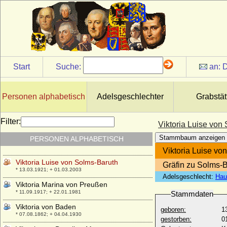
Viktor Wilhelm von Oertzen
* 20.08.1737; + 02.05.1782
Viktor zu Isenburg und Büdingen in
Birstein
* 14.09.1802; + 15.02.1843
Viktoria Benigna Biron von Kurland
Start
Suche:
an:
D
* 02.07.1939;
Viktoria Charlotte von Anhalt-Bernburg-
Schaumburg-Hoym
Personen alphabetisch
Adelsgeschlechter
Grabstät
* 25.09.1715; + 04.02.1792
Viktoria Luise von Preußen
Filter:
Viktoria Luise von
* 13.09.1892; + 11.12.1980
Stammbaum anzeigen
PERSONEN ALPHABETISCH
Viktoria Luise von Preußen
* 02.05.1982;
Viktoria Luise vo
Viktoria Luise von Solms-Baruth
Gräfin zu Solms-
* 13.03.1921; + 01.03.2003
Adelsgeschlecht:
Hau
Viktoria Marina von Preußen
* 11.09.1917; + 22.01.1981
Stammdaten
Viktoria von Baden
geboren:
1
* 07.08.1862; + 04.04.1930
gestorben:
0