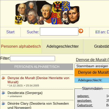
Dedo V. der Feiste von Wettin (Dedo III.
von der Lausitz)
* vor 1142; + 16.08.1190
Dedo von Sachsen
* 30.05.1922; + 06.12.2009
Degenhard Bertram von Loë,
Start
Suche:
an:
D
Reichsfreiherr von Loë
* um 1610; + 04.01.1689
Delicia Vyner
Personen alphabetisch
Adelsgeschlechter
Grabstät
* 12.05.1813; + 29.01.1890
Denise Lines-Roberts
Filter:
Denyse de Muralt (
+ 12.05.1974
Stammbaum anzeigen
PERSONEN ALPHABETISCH
Denise Shorto
* 23.12.1942;
Denyse de Muralt 
Denyse de Muralt (Denise Henriette von
Adelsgeschlecht:
Muralt)
* 14.12.1923; + 25.04.2005
Stammdaten
Desiderata (Gerperga)
geboren:
1
+ unbekannt
gestorben:
2
Désirée Clary (Desideria von Schweden
Geburtsort:
B
und Norwegen)