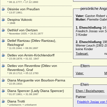
* 08.11.1777; + 17.12.1860
persönliche Ang
Désirée von Preußen
* 13.07.1961;
Vater:
Gaston Robert 
Despina Vukovic
Mutter:
Pierrette Gabri
+ 1848
1. Eheschließung
14.
Dethlof von Oertzen
Friedrich Josias von 
* November 1635; + 24.01.1677
3 Kinder
Detlef Rantzau (Ditlev Rantzau),
2. Eheschließung
198
Reichsgraf
Werner Leuch (1901-1
* 11.03.1644; + 08.09.1697
keine Kinder
Todesart:
na
Detlev von Arnim-Kröchlendorff
* 15.09.1878; + 01.02. 1947
Detlev von Reventlow (Ditlev von
Eltern
Reventlow), Graf
Vater:
M
* 28.10.1712; + 05.12.1783
Diana Marguerite von Bourbon-Parma
* 22.05.1932;
Ehen
Diana Spencer (Lady Diana Spencer)
Ehen / Beziehungen:
* 01.07.1961; + 31.08.1997
Partner
Diana Trotti
Friedrich Josias von
* unbekannt; + unbekannt