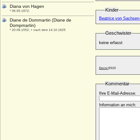
Diana von Hagen
Kinder
* 06.05.1972;
Beatrice von Sachsen
Diane de Dommartin (Diane de
Dompmartin)
* 20.09.1552; + nach dem 14.10.1625
Geschwister
Diane de Poitiers
keine erfasst
* 31.12.1499; + 22.04.1566
Diane von Orleans
* 24.03.1940;
Diederich von Wylich (Dietrich von Wylich,
Docnr:
6520
Dietrich von Wylack)
* ?; + 06.04.1476
Kommentar
Diederich von Wylich (Dietrich von Wylich)
* 1493; + 1569
Ihre E-Mail-Adresse:
Diederich von Wylich zu Winnenthal und
Pröbstinck (auch: Dietrich von Wylich zu
Information an mich:
Winnenthal)
* 1539; + 1583
Diederike Eleonore von Zülow (a.d.F.
Flensdorf)
* 12.12.1736; + 01.01.1819