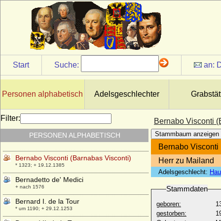
Barcelona)
* um 1113 (1116); + 15.01.1149
Berengaria de Castilla (Berenguela von
Kastilien)
* 1180; + 08.11.1246
Berengaria de Navarra (Berenguela von
Navarra)
Start
Suche:
an:
D
* 1170; + 23.12.1230
Berengaria von Portugal
* 1194; + 1221
Personen alphabetisch
Adelsgeschlechter
Grabstät
Berenguela de Leon
* 1204; + 12.04.1237
Filter:
Bernabo Visconti (
Berent Bentinck (Bernhard Bentinck),
Stammbaum anzeigen
PERSONEN ALPHABETISCH
Freiherr
* 13.09.1597; + 29.07.1668
Bernabo Visconti 
Bernabo Visconti (Barnabas Visconti)
Herr zu Mailand
* 1323; + 19.12.1385
Adelsgeschlecht:
Hau
Bernadetto de' Medici
+ nach 1576
Stammdaten
Bernard I. de la Tour
geboren:
1
* um 1190; + 29.12.1253
gestorben:
1