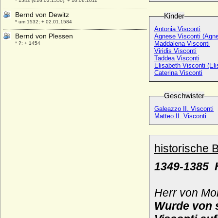
* 1542 (v.26.03.1550); + 10.06.1611
Bernd von Dewitz
Kinder
* um 1532; + 02.01.1584
Antonia Visconti
Bernd von Plessen
Agnese Visconti (Agne
Maddalena Visconti
* ?; + 1454
Viridis Visconti
Bernd von Ploetz (Bernd Wilhelm Max
Taddea Visconti
Albert von Ploetz)
Elisabeth Visconti (Eli
Caterina Visconti
* 02.10.1877; + 03.05.1945
Bernd Wilhelm von Waldow
* 19.01.1678; + 16.02.1737
Geschwister
Bernhard der Ältere von Rohr (Bernhard
Galeazzo II. Visconti
Matteo II. Visconti
der Alte von Rohr)
* vor 1413; + nach 1466
Bernhard Eduard Adolf von Brauchitsch,
historische 
General
* 12.10.1833; + 07.05.1910
1349-1385 
Bernhard Ernst Moritz von Prittwitz und
Gaffron
* 04.07.1828; + 22.02.1897
Herr von Mo
Bernhard Finck von Finckenstein
Wurde von 
(Bernhard Gustav Wilhelm Konrad Finck v.
Finckenstein), Reichsgraf