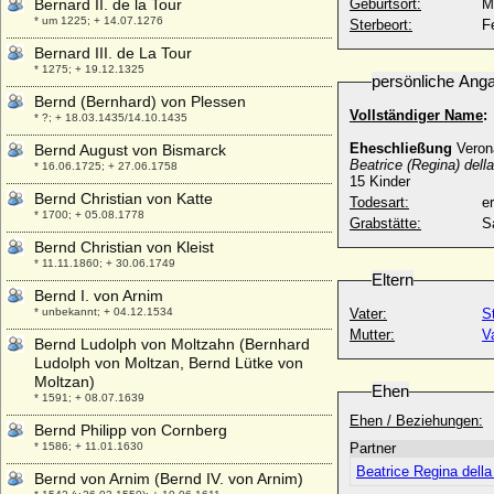
Bernard II. de la Tour
Geburtsort:
M
* um 1225; + 14.07.1276
Sterbeort:
F
Bernard III. de La Tour
* 1275; + 19.12.1325
persönliche Ang
Bernd (Bernhard) von Plessen
Vollständiger Name
:
* ?; + 18.03.1435/14.10.1435
Eheschließung
Veron
Bernd August von Bismarck
Beatrice (Regina) dell
* 16.06.1725; + 27.06.1758
15 Kinder
Bernd Christian von Katte
Todesart:
e
* 1700; + 05.08.1778
Grabstätte:
S
Bernd Christian von Kleist
* 11.11.1860; + 30.06.1749
Eltern
Bernd I. von Arnim
* unbekannt; + 04.12.1534
Vater:
S
Mutter:
V
Bernd Ludolph von Moltzahn (Bernhard
Ludolph von Moltzan, Bernd Lütke von
Moltzan)
Ehen
* 1591; + 08.07.1639
Ehen / Beziehungen:
Bernd Philipp von Cornberg
* 1586; + 11.01.1630
Partner
Beatrice Regina della
Bernd von Arnim (Bernd IV. von Arnim)