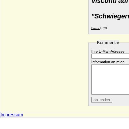
Visconti auf
* 26.12.1863; + 06.09.1945
Bernhard Friedrich Asche Wolf von der
"Schwieger
Asseburg, Graf
* 19.03.1831; + 13.11.1869
Bernhard Friedrich von Bassewitz,
Docnr:
6523
Reichsgraf
* 24.06.1756; + 22.05.1816
Kommentar
Bernhard Gottlieb von Schlieben, Graf
* 1715/1717; + 1796
Ihre E-Mail-Adresse:
Bernhard Gustav von Baden (Gustav Adolf
Information an mich:
von Baden)
* 24.12.1631; + 26.12.1677
Bernhard Heinrich Burkhard von
Westerholt zu Westerholt und Alst
* 1657; + 1707/1708
Bernhard I. der Große von Baden
* 1364; + 05.05.1431
absenden
Bernhard I. von Anhalt-Bernburg
+ 1287
Impressum
Bernhard I. von Bentheim
* 1330/1331; + 30.10.1421