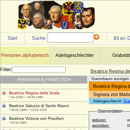
+ 07.04.1227
Beatrice d'Albon (Beatrix von Albon)
* 1161; + 16.12.1228
Beatrice d'Este (Beatrix von Este)
* 1210; + 1245
Beatrice d'Este
Start
Suche:
an:
D
+ 01.09.1334
Beatrice d'Este
+ 10.02.1339
Personen alphabetisch
Adelsgeschlechter
Grabstät
Beatrice d'Este
* 29.06.1475; + 02.01.1497
Filter:
Beatrice Regina de
Beatrice Laskaris di Ventimiglia (Beatrice
Stammbaum anzeigen
PERSONEN ALPHABETISCH
di Tenda)
* 1372; + 13.09.1418
Beatrice Regina d
Beatrice Regina della Scala
Signora von Mail
* um 1325; + 18.06.1384
Adelsgeschlecht:
Scal
Beatrice Saluzzo di Santo Mauro
* 29.02.1888; + 23.02.1976
Stammdaten
Beatrice Victoria von Preußen
geboren:
u
* 10.02.1981;
gestorben:
1