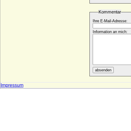
Beatrix von Andechs-Meranien
* 1210; + 09.02.1271
Kommentar
Beatrix von Baden
Ihre E-Mail-Adresse:
* 22.01.1492; + 04.04.1535
Information an mich:
Beatrix von Bayern-München
* um 1403; + 12.03.1447
Beatrix von Blumenthal (Beate Elisabeth
von Blumenthal)
* keine Daten; + keine Daten
Beatrix von Böhmen (Bozena
Premyslovna)
absenden
* 1227; + 25.05.1286
Beatrix von Bourbon (Béatrice de
Impressum
Bourgogne)
* 1257; + 01.10.1310
Beatrix von Brabant
* 1225; + 11.09.1288
Beatrix von Brandenburg
* um 1270; + 26.04.1316
Beatrix von Brandenburg-Stargard
+ 22.09.1314