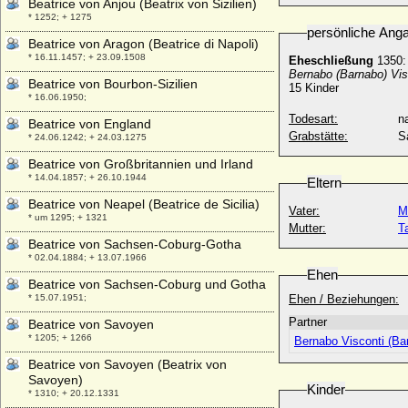
Beatrice von Anjou (Beatrix von Sizilien)
* 1252; + 1275
persönliche Ang
Beatrice von Aragon (Beatrice di Napoli)
* 16.11.1457; + 23.09.1508
Eheschließung
1350:
Bernabo (Barnabo) Vis
Beatrice von Bourbon-Sizilien
15 Kinder
* 16.06.1950;
Todesart:
na
Beatrice von England
Grabstätte:
S
* 24.06.1242; + 24.03.1275
Beatrice von Großbritannien und Irland
* 14.04.1857; + 26.10.1944
Eltern
Beatrice von Neapel (Beatrice de Sicilia)
Vater:
M
* um 1295; + 1321
Mutter:
T
Beatrice von Sachsen-Coburg-Gotha
* 02.04.1884; + 13.07.1966
Ehen
Beatrice von Sachsen-Coburg und Gotha
* 15.07.1951;
Ehen / Beziehungen:
Partner
Beatrice von Savoyen
* 1205; + 1266
Bernabo Visconti (Ba
Beatrice von Savoyen (Beatrix von
Savoyen)
Kinder
* 1310; + 20.12.1331