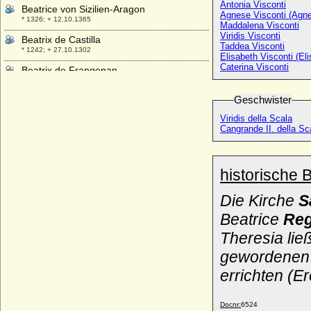
Antonia Visconti
Beatrice von Sizilien-Aragon
Agnese Visconti (Agne
* 1326; + 12.10.1365
Maddalena Visconti
Viridis Visconti
Beatrix de Castilla
Taddea Visconti
* 1242; + 27.10.1302
Elisabeth Visconti (Eli
Caterina Visconti
Beatrix de Frangepan
* 1480; + 27.03.1510
Geschwister
Beatrix d'Oliergues (Beatrix d'Olliergues)
+ nach 1298
Viridis della Scala
Cangrande II. della Sc
Beatrix de Portugal
* 1372; + 1410
Béatrix de Rodez
historische 
* unbekannt; + unbekannt
Beatrix de Vermandois (Beatrice de
Die Kirche
S
Vermandois)
* um 880; + nach März 931
Beatrice
Reg
Beatrix der Niederlande, Königin
Theresia lie
* 31.01.1938;
gewordenen 
Beatrix di Bari (Beatrice de Bar)
errichten (E
* unbekannt; + unbekannt
Beatrix Szechenyi
Docnr:
6524
* 30.01.1930;