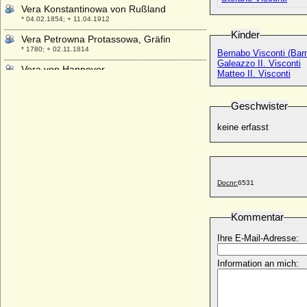
Vera Konstantinowa von Rußland
* 04.02.1854; + 11.04.1912
Kinder
Vera Petrowna Protassowa, Gräfin
* 1780; + 02.11.1814
Bernabo Visconti (Bar
Galeazzo II. Visconti
Vera von Hannover
Matteo II. Visconti
* 05.11.1976;
Verena von Freiburg-Badenweiler
Geschwister
+ 25.12.1321
keine erfasst
Verena von Hachberg-Sausenberg
* 13.12.1392; + nach 08.12.1416
Veronika Biron von Kurland
* 23.01.1970;
Docnr:
6531
Veronika von Buch (Veronika Elisabeth
Anna von Buch)
* 16.09.1882; + 18.07.1962
Kommentar
Veronika von der Oelsnitz
Ihre E-Mail-Adresse:
* 1523; + 1570/1572
Veronika von Hohenzollern
Information an mich:
* 1375; + unbekannt
Veronika von Ortenburg
* unbekannt; + 23.03.1573