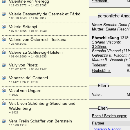
Valentine von Vieregg
Sterbeort:
M
* 13.03.1572; + 14.02.1592
Valerie Dessewffy de Csernek et Tárkö
persönliche Ang
* 08.10.1843; + 11.07.1912
Vater:
Bernabo Doria 
Valerie Szitanyi
Mutter:
Eliana Fieschi
* 07.07.1855; + 01.01.1940
Eheschließung
1318:
Valerie von Österreich-Toskana
Stefano Visconti:
* 23.05.1941;
3 Söhne:
Bernabo Visconti (13
Valerie zu Schleswig-Holstein
Galeazzo II. Visconti
* 03.04.1900; + 14.08.1953
Matteo II. Visconti (+ 
Vally von Ploetz
Todesart:
na
* 23.02.1871; + 08.04.1947
Grabstätte:
B
Vanozza de' Cattanei
* 1442; + 26.11.1518
Eltern
Vazul von Ungarn
Vater:
M
+ 1037
Veit I. von Schönburg-Glauchau und
Ehen
Waldenburg
+ 1423
Ehen / Beziehungen:
Vera Freiin Schäffer von Bernstein
Partner
* 10.08.1914;
Stefano Visconti