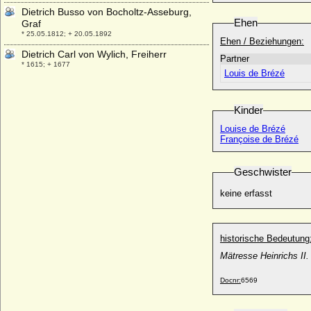
Dietrich Busso von Bocholtz-Asseburg,
Ehen
Graf
* 25.05.1812; + 20.05.1892
Ehen / Beziehungen:
Dietrich Carl von Wylich, Freiherr
Partner
* 1615; + 1677
Louis de Brézé
Dietrich Cesarion von Keyserlingk,
Freiherr
* 05.07.1698; + 13.08.1745
Kinder
Dietrich Christoph Gustav von Maltzahn,
Louise de Brézé
Freiherr
Françoise de Brézé
* 16.09.1726; + 18.12.1775
Dietrich Ernst Otto Albrecht von der
Geschwister
Schulenburg, Reichsgraf
* 17.06.1756; + 29.04.1831
keine erfasst
Dietrich Hermann I. von der Schulenburg
* 10.03.1638; + 12.02.1693
historische Bedeutung
Dietrich I. von Cleve
* unbekannt; + unbekannt
Mätresse Heinrichs II.
Dietrich I. von der Niederlausitz (Dietrich
Docnr:
6569
II. von Wettin, Dietrich von Eilenburg)
* um 990; + 19.11.1034