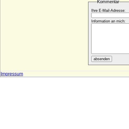
Kommentar
Dietrich I. von Holland (Dietrich I. Graf in
Friesland, Thidericus Fresonie)
Ihre E-Mail-Adresse:
* um 875; + 923 (939)
Dietrich I. von Milendonk (Dietrich I. von
Information an mich:
Mirlaer, Herr zu Milendonk)
+ 15.03.1549
Dietrich I. von Moltzan
* ?; + 03.02.1562
Dietrich I. von Oberlothringen (Dietrich I.
von Bar)
absenden
* um 965; + 1026/1027
Dietrich II. von Auersperg, Graf
* 02.06.1578; + 25.08.1634
Impressum
Dietrich II. von der Niederlausitz (Dietrich
III. von Wettin, Dietrich von Landsberg)
* um 1125 (vor 1142); + 09.02.1185
Dietrich II. von Holland (Dietrich II. von
Westfriesland)
* um 932; + 06.05.988
Dietrich II. von Oberlothringen (Thierry II
de Lorraine)
* zwischen 1040-1050; + 23.01.1115