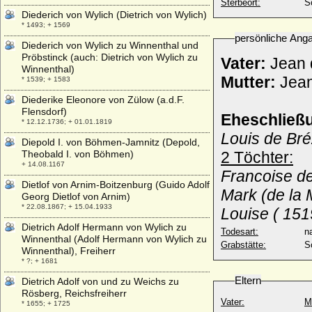
Sterbeort:
S
Diederich von Wylich (Dietrich von Wylich)
* 1493; + 1569
persönliche Ang
Diederich von Wylich zu Winnenthal und
Pröbstinck (auch: Dietrich von Wylich zu
Vater:
Jean d
Winnenthal)
Mutter:
Jean
* 1539; + 1583
Diederike Eleonore von Zülow (a.d.F.
Flensdorf)
Eheschließ
* 12.12.1736; + 01.01.1819
Louis de Bré
Diepold I. von Böhmen-Jamnitz (Depold,
Theobald I. von Böhmen)
2 Töchter:
+ 14.08.1167
Francoise de
Dietlof von Arnim-Boitzenburg (Guido Adolf
Mark (de la 
Georg Dietlof von Arnim)
* 22.08.1867; + 15.04.1933
Louise ( 151
Dietrich Adolf Hermann von Wylich zu
Todesart:
na
Winnenthal (Adolf Hermann von Wylich zu
Grabstätte:
S
Winnenthal), Freiherr
* ?; + 1681
Eltern
Dietrich Adolf von und zu Weichs zu
Rösberg, Reichsfreiherr
Vater:
M
* 1655; + 1725