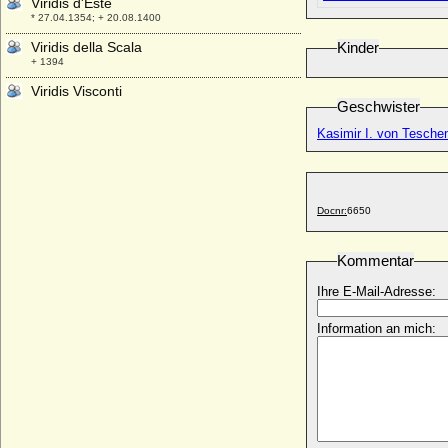
Viridis d'Este
* 27.04.1354; + 20.08.1400
Viridis della Scala
Kinder
+ 1394
Viridis Visconti
Geschwister
* 1350; + 11.03.1414
Kasimir I. von Tesche
Vittoria Colonna
* unbekannt; + unbekannt
Vittoria della Rovere
* 16.02.1622; + 06.03.1695
Docnr:
6650
Vittoria Farnese
* 1521; + 13.12.1602
Kommentar
Vittoria Farnese
* 29.04.1618; + 10.08.1649
Ihre E-Mail-Adresse:
Vittoria Francesca di Susa (Maria Vittoria
Francesca di Savoia)
Information an mich:
* 09.02.1690; + 08.07.1766
Vittorio Amadeo (I.) di Savoia-Carignano
* 29.02.1690; + 04.04.1741
Vittorio Amadeo I. di Savoia (von Savoyen)
* 08.05.1587; + 07.10.1637