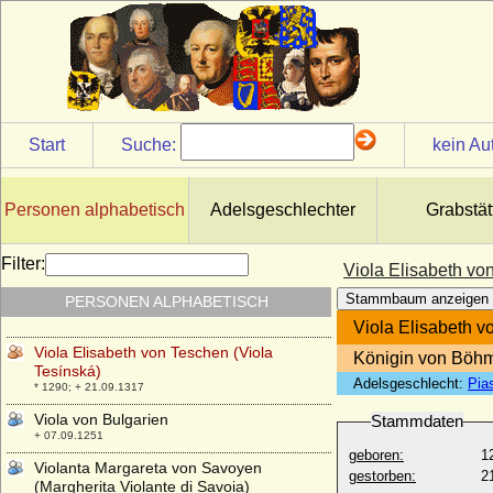
Vincenz Karl Joseph von Kaunitz
* 03.02.1774; + 27.07.1829
Vincenz Karl von Auersperg, Fürst
* 15.07.1812; + 07.07.1867
Vincenz von Auersperg, Prinz
* 31.08.1765; + 04.06.1833
Start
Suche:
kein Au
Vincenz von Auersperg, Prinz
* 09.06.1790; + 16.02.1812
Vincenz von Blücher
Personen alphabetisch
Adelsgeschlechter
Grabstät
* 13.01.1619; + 06.10.1682
Vincenzo I. Gonzaga
Filter:
Viola Elisabeth vo
* 22.09.1562; + 09.02.1612
Stammbaum anzeigen
PERSONEN ALPHABETISCH
Vincenzo II. Gonzaga
* 08.02.1594; + 25.12.1627
Viola Elisabeth v
Viola Elisabeth von Teschen (Viola
Königin von Böhm
Tesínská)
Adelsgeschlecht:
Pia
* 1290; + 21.09.1317
Viola von Bulgarien
Stammdaten
+ 07.09.1251
geboren:
1
Violanta Margareta von Savoyen
gestorben:
2
(Margherita Violante di Savoia)