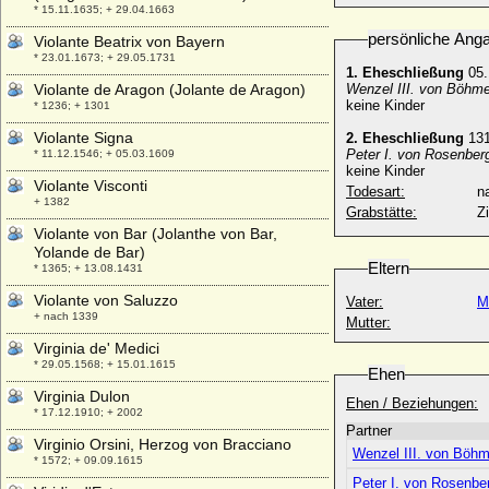
* 15.11.1635; + 29.04.1663
persönliche Ang
Violante Beatrix von Bayern
* 23.01.1673; + 29.05.1731
1. Eheschließung
05.
Violante de Aragon (Jolante de Aragon)
Wenzel III. von Böhm
keine Kinder
* 1236; + 1301
Violante Signa
2. Eheschließung
13
Peter I. von Rosenber
* 11.12.1546; + 05.03.1609
keine Kinder
Violante Visconti
Todesart:
na
+ 1382
Grabstätte:
Z
Violante von Bar (Jolanthe von Bar,
Yolande de Bar)
Eltern
* 1365; + 13.08.1431
Violante von Saluzzo
Vater:
M
+ nach 1339
Mutter:
Virginia de' Medici
* 29.05.1568; + 15.01.1615
Ehen
Virginia Dulon
Ehen / Beziehungen:
* 17.12.1910; + 2002
Partner
Virginio Orsini, Herzog von Bracciano
Wenzel III. von Böhme
* 1572; + 09.09.1615
Peter I. von Rosenbe