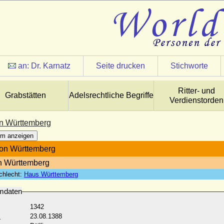
an:
Dr. Karnatz
Seite drucken
Stichworte
Ritter- und
Grabstätten
Adelsrechtliche Begriffe
Verdienstorden
on Württemberg
m anzeigen
von Württemberg
n Württemberg
chlecht:
Haus Württemberg
mdaten
1342
:
23.08.1388