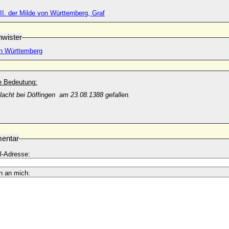
II. der Milde von Württemberg, Graf
wister
n Württemberg
he Bedeutung:
lacht bei Döffingen am 23.08.1388 gefallen.
entar
l-Adresse:
n an mich: