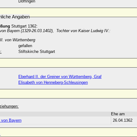
Döffingen
nliche Angaben
eßung
Stuttgart 1362:
 von Bayern (1329-26.03.1402), Tochter von Kaiser Ludwig IV.:
III. von Württemberg
gefallen
:
Stiftskirche Stuttgart
Eberhard II. der Greiner von Württemberg, Graf
Elisabeth von Henneberg-Schleusingen
ziehungen:
Ehe am
h von Bayern
26.04.1362
r