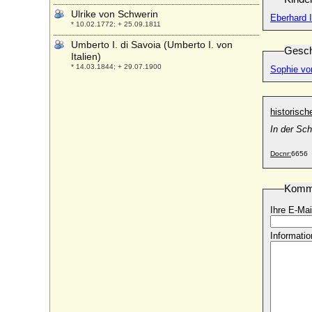
Ulrike von Schwerin
Eberhard I
* 10.02.1772; + 25.09.1811
Umberto I. di Savoia (Umberto I. von
Gesch
Italien)
* 14.03.1844; + 29.07.1900
Sophie vo
Umberto II. di Savoia (von Savoyen)
* 15.09.1904; + 18.03.1983
historisc
unbekannte Gemahlin von Burkhard I. von
Zollern
In der Sch
* unbekannt; + unbekannt
Docnr:
6656
unbekannte Gemahlin von Dedi im
Harzgau
* unbekannt; + unbekannt
Komm
unbekannt Gemahlin von Friedrich I. von
Ihre E-Mai
Eilenburg
* unbekannt; + unbekannt
Informatio
unbekannte Gemahlin von Friedrich VIII.
von Hohenzollern
* unbekannt; + unbekannt
unbekannte Gemahlin von Wladyslaw I.
Herman
* unbekannt; + unbekannt