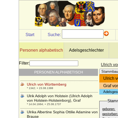
* um 1030; + Sommer 1083
Ulrich von Kaunitz (Ulrich V. von Kaunitz,
Ulrich VI. von Kaunitz)
* 1569; + 1617
Ulrich von Schwerin (urkundlich 1450-
1485)
+ vor 20.09.1490
Start
Suche:
Ulrich von Schwerin (Huldrich von
Schwerin, Huldricus Schwerinus)
* um 1500; + vermutlich 1575
Personen alphabetisch
Adelsgeschlechter
Ulrich von Schwerin
* 18.02.1648; + 08.08.1697
Filter:
Ulrich v
Ulrich von Weferlingen (Ulrich von
Stammbau
PERSONEN ALPHABETISCH
Weferling)
+ 1601
Ulrich 
Ulrich von Württemberg
Graf vo
* 1342; + 23.08.1388
Adelsges
Ulrik Adolph von Holstein (Ulrich Adolph
von Holstein-Holsteinborg), Graf
Stam
* 14.04.1664; + 25.08.1737
geboren:
Ulrika Albertine Sophia Ottilie Adamine von
gestorben
Brause