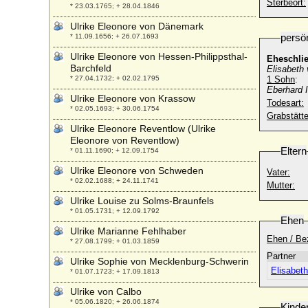
Sterbeort:
* 23.03.1765; + 28.04.1846
Ulrike Eleonore von Dänemark
persö
* 11.09.1656; + 26.07.1693
Ulrike Eleonore von Hessen-Philippsthal-
Eheschli
Barchfeld
Elisabeth
* 27.04.1732; + 02.02.1795
1 Sohn
:
Eberhard 
Ulrike Eleonore von Krassow
Todesart:
* 02.05.1693; + 30.06.1754
Grabstätte
Ulrike Eleonore Reventlow (Ulrike
Eleonore von Reventlow)
Eltern
* 01.11.1690; + 12.09.1754
Ulrike Eleonore von Schweden
Vater:
* 02.02.1688; + 24.11.1741
Mutter:
Ulrike Louise zu Solms-Braunfels
* 01.05.1731; + 12.09.1792
Ehen
Ulrike Marianne Fehlhaber
Ehen / Be
* 27.08.1799; + 01.03.1859
Partner
Ulrike Sophie von Mecklenburg-Schwerin
Elisabet
* 01.07.1723; + 17.09.1813
Ulrike von Calbo
* 05.06.1820; + 26.06.1874
Kinde