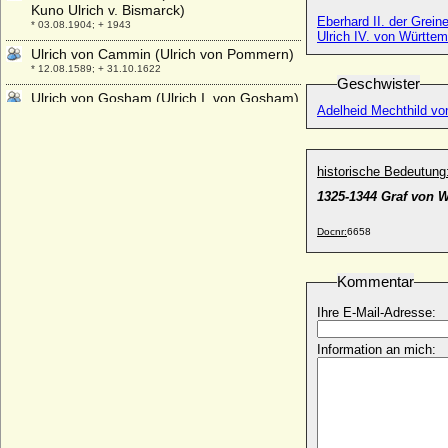
Kuno Ulrich v. Bismarck)
Eberhard II. der Grein
* 03.08.1904; + 1943
Ulrich IV. von Württem
Ulrich von Cammin (Ulrich von Pommern)
* 12.08.1589; + 31.10.1622
Geschwister
Ulrich von Gosham (Ulrich I. von Gosham)
Adelheid Mechthild v
* um 1030; + Sommer 1083
Ulrich von Kaunitz (Ulrich V. von Kaunitz,
Ulrich VI. von Kaunitz)
historische Bedeutung
* 1569; + 1617
1325-1344 Graf von 
Ulrich von Schwerin (urkundlich 1450-
1485)
Docnr:
6658
+ vor 20.09.1490
Ulrich von Schwerin (Huldrich von
Schwerin, Huldricus Schwerinus)
Kommentar
* um 1500; + vermutlich 1575
Ihre E-Mail-Adresse:
Ulrich von Schwerin
* 18.02.1648; + 08.08.1697
Information an mich:
Ulrich von Weferlingen (Ulrich von
Weferling)
+ 1601
Ulrich von Württemberg
* 1342; + 23.08.1388