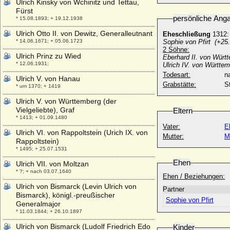
Ulrich Kinsky von Wchinitz und Tettau,
Fürst
persönliche Ang
* 15.08.1893; + 19.12.1938
Ulrich Otto II. von Dewitz, Generalleutnant
Eheschließung
1312:
* 14.06.1671; + 05.06.1723
Sophie von Pfirt (+25
2 Söhne:
Ulrich Prinz zu Wied
Eberhard II. von Würt
* 12.06.1931;
Ulrich IV. von Württe
Todesart:
na
Ulrich V. von Hanau
Grabstätte:
St
* um 1370; + 1419
Ulrich V. von Württemberg (der
Vielgeliebte), Graf
Eltern
* 1413; + 01.09.1480
Vater:
E
Ulrich VI. von Rappoltstein (Urich IX. von
Mutter:
M
Rappoltstein)
* 1495; + 25.07.1531
Ehen
Ulrich VII. von Moltzan
* ?; + nach 03.07.1640
Ehen / Beziehungen:
Ulrich von Bismarck (Levin Ulrich von
Partner
Bismarck), königl.-preußischer
Sophie von Pfirt
Generalmajor
* 11.03.1844; + 26.10.1897
Ulrich von Bismarck (Ludolf Friedrich Edo
Kinder