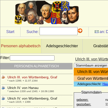
* um 1254; + 18.09.1279
Ulrich III. von Hanau
* um 1310; + 31.08.1369
Ulrich III. von Kärnten
* 1220; + 27.10.1269
Ulrich III. von Kyburg
Start
Suche:
an:
D
* unbekannt; + 1227
Ulrich III. von Mecklenburg-Güstrow,
Herzog
Personen alphabetisch
Adelsgeschlechter
Grabstät
* 21.04.1528; + 14.03.1603
Ulrich III. von Moltzan
Filter:
Ulrich III. von Wür
* um 1520; + 05.04.1571
Stammbaum anzeigen
PERSONEN ALPHABETISCH
Ulrich III. von Pfirt
* 1281; + 11.03.1324
Ulrich III. von Wü
Ulrich III. von Württemberg, Graf
Graf von Württem
* nach 1286; + 11.07.1344
Adelsgeschlecht:
Hau
Ulrich IV. von Hanau
* zwischen 1330 und 1340; + 16.09.1380
Stammdaten
Ulrich IV. von Württemberg, Graf
geboren:
n
* nach 1315; + 1366
gestorben:
1