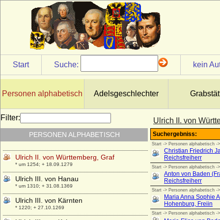
Ulrich I. der Stifter von Württemberg, Graf
* 1222; + 25.02.1265
Ulrich I. von Ostfriesland
* um 1408; + 26.09.1466
Ulrich I. von Wettin
* um 1170; + 28.09.1206
Start
Suche:
kein Au
Ulrich I. von Württemberg, Herzog
* 08.02.1487; + 06.11.1550
Ulrich II. von Hanau
Personen alphabetisch
Adelsgeschlechter
Grabstät
* zwischen 1279 und 1288; + 23.09.1346
Ulrich II. von Moltzan
Filter:
Ulrich II. von Würt
* ?; + 07.08.1459
PERSONEN ALPHABETISCH
Ulrich II. von Ostfriesland
* 16.07.1605; + 01.11.1648
Ulrich II. von Württemberg, Graf
* um 1254; + 18.09.1279
Ulrich III. von Hanau
* um 1310; + 31.08.1369
Ulrich III. von Kärnten
* 1220; + 27.10.1269