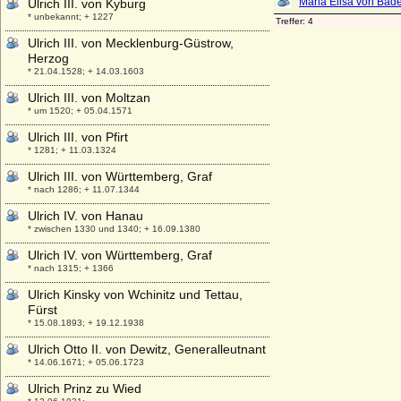
Ulrich III. von Kyburg
* unbekannt; + 1227
Ulrich III. von Mecklenburg-Güstrow,
Herzog
* 21.04.1528; + 14.03.1603
Ulrich III. von Moltzan
* um 1520; + 05.04.1571
Ulrich III. von Pfirt
* 1281; + 11.03.1324
Ulrich III. von Württemberg, Graf
* nach 1286; + 11.07.1344
Ulrich IV. von Hanau
* zwischen 1330 und 1340; + 16.09.1380
Ulrich IV. von Württemberg, Graf
* nach 1315; + 1366
Ulrich Kinsky von Wchinitz und Tettau,
Fürst
* 15.08.1893; + 19.12.1938
Ulrich Otto II. von Dewitz, Generalleutnant
* 14.06.1671; + 05.06.1723
Ulrich Prinz zu Wied