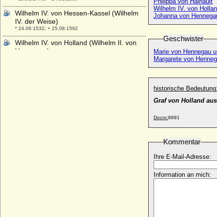
Philippa von Hainault
Wilhelm IV. von Holla
Wilhelm IV. von Hessen-Kassel (Wilhelm
Johanna von Hennegau
IV. der Weise)
* 24.06.1532; + 25.08.1592
Geschwister
Wilhelm IV. von Holland (Wilhelm II. von
Hennegau)
Marie von Hennegau un
* 1307; + 26.09.1345
Margarete von Henneg
Wilhelm IV. von Jülich
* 1210 ?; + 16.03.1278
historische Bedeutung
Wilhelm IV. von Luxemburg
Graf von Holland au
* 22.04.1852; + 25.02.1912
Wilhelm IV. von Oranien-Nassau
Docnr:
6691
* 01.09.1711; + 22.10.1751
Wilhelm IV. von Wied (Wilhelm IV. von
Kommentar
Wied-Runkel)
* 1560; + 13.09.1612
Ihre E-Mail-Adresse:
Wilhelm IX. von Aquitanien (Wilhelm VII.
von Poitou)
Information an mich:
* 22.10.1071; + 10.02.1126 (1127)
Wilhelm IX. von Jülich (Wilhelm II. von
Berg-Ravensberg)
* 1382; + 22.8.1428