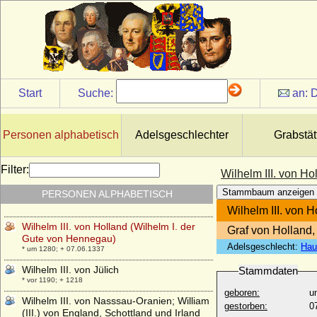
Wilhelm II. von Württemberg
* 25.02.1848; + 02.10.1921
Wilhelm III. der Niederlande (Willem III.)
* 19.02.1817; + 23.11.1890
Wilhelm III. von Bayern-München, Herzog
* 1375; + 12.09.1435
Start
Suche:
an:
D
Wilhelm III. von Bethune (Guillaume III. de
Bethune)
* um 1202; + 24.08.1243
Personen alphabetisch
Adelsgeschlechter
Grabstät
Wilhelm III. von Burgund, genannt das
Kind (Guillaume III. de Bourgogne)
* um 1110; + 09.02.1127
Filter:
Wilhelm III. von H
Wilhelm III. von Hessen-Marburg (Wilhelm
Stammbaum anzeigen
PERSONEN ALPHABETISCH
III. der Jüngere)
* 08.09.1471; + 17.02.1500
Wilhelm III. von 
Wilhelm III. von Holland (Wilhelm I. der
Graf von Holland
Gute von Hennegau)
Adelsgeschlecht:
Hau
* um 1280; + 07.06.1337
Wilhelm III. von Jülich
Stammdaten
* vor 1190; + 1218
geboren:
u
Wilhelm III. von Nasssau-Oranien; William
gestorben:
0
(III.) von England, Schottland und Irland