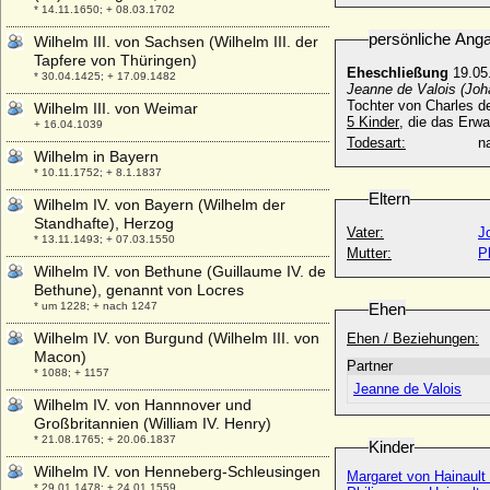
* 14.11.1650; + 08.03.1702
persönliche Ang
Wilhelm III. von Sachsen (Wilhelm III. der
Tapfere von Thüringen)
Eheschließung
19.05
* 30.04.1425; + 17.09.1482
Jeanne de Valois (Joh
Tochter von Charles de
Wilhelm III. von Weimar
5 Kinder
, die das Erwa
+ 16.04.1039
Todesart:
na
Wilhelm in Bayern
* 10.11.1752; + 8.1.1837
Eltern
Wilhelm IV. von Bayern (Wilhelm der
Standhafte), Herzog
Vater:
J
* 13.11.1493; + 07.03.1550
Mutter:
P
Wilhelm IV. von Bethune (Guillaume IV. de
Bethune), genannt von Locres
* um 1228; + nach 1247
Ehen
Wilhelm IV. von Burgund (Wilhelm III. von
Ehen / Beziehungen:
Macon)
Partner
* 1088; + 1157
Jeanne de Valois
Wilhelm IV. von Hannnover und
Großbritannien (William IV. Henry)
* 21.08.1765; + 20.06.1837
Kinder
Wilhelm IV. von Henneberg-Schleusingen
Margaret von Hainault
* 29.01.1478; + 24.01.1559