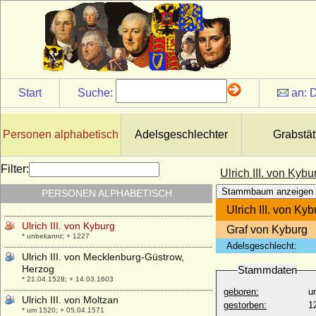
Ulrich I. von Württemberg, Herzog
* 08.02.1487; + 06.11.1550
Ulrich II. von Hanau
* zwischen 1279 und 1288; + 23.09.1346
Ulrich II. von Moltzan
* ?; + 07.08.1459
Start
Suche:
an:
D
Ulrich II. von Ostfriesland
* 16.07.1605; + 01.11.1648
Ulrich II. von Württemberg, Graf
Personen alphabetisch
Adelsgeschlechter
Grabstät
* um 1254; + 18.09.1279
Ulrich III. von Hanau
Filter:
Ulrich III. von Kybu
* um 1310; + 31.08.1369
Stammbaum anzeigen
PERSONEN ALPHABETISCH
Ulrich III. von Kärnten
* 1220; + 27.10.1269
Ulrich III. von Kyb
Ulrich III. von Kyburg
Graf von Kyburg
* unbekannt; + 1227
Adelsgeschlecht:
Ulrich III. von Mecklenburg-Güstrow,
Herzog
Stammdaten
* 21.04.1528; + 14.03.1603
geboren:
u
Ulrich III. von Moltzan
gestorben:
1
* um 1520; + 05.04.1571