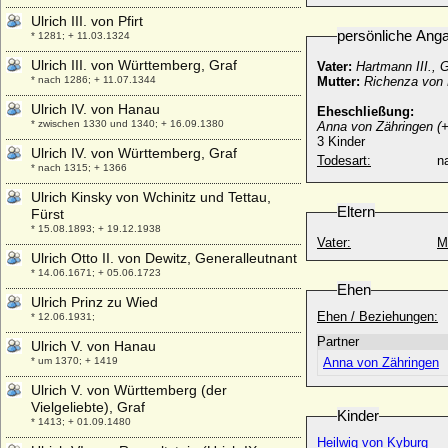
Ulrich III. von Pfirt
persönliche Ang
* 1281; + 11.03.1324
Ulrich III. von Württemberg, Graf
Vater:
Hartmann III., 
* nach 1286; + 11.07.1344
Mutter:
Richenza von
Ulrich IV. von Hanau
Eheschließung:
* zwischen 1330 und 1340; + 16.09.1380
Anna von Zähringen (+
3 Kinder
Ulrich IV. von Württemberg, Graf
Todesart:
na
* nach 1315; + 1366
Ulrich Kinsky von Wchinitz und Tettau,
Eltern
Fürst
* 15.08.1893; + 19.12.1938
Vater:
M
Ulrich Otto II. von Dewitz, Generalleutnant
* 14.06.1671; + 05.06.1723
Ehen
Ulrich Prinz zu Wied
Ehen / Beziehungen:
* 12.06.1931;
Partner
Ulrich V. von Hanau
* um 1370; + 1419
Anna von Zähringen
Ulrich V. von Württemberg (der
Vielgeliebte), Graf
Kinder
* 1413; + 01.09.1480
Heilwig von Kyburg