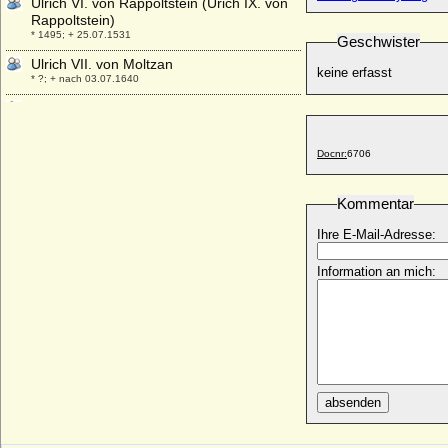
Ulrich VI. von Rappoltstein (Urich IX. von
Rappoltstein)
* 1495; + 25.07.1531
Geschwister
Ulrich VII. von Moltzan
keine erfasst
* ?; + nach 03.07.1640
Ulrich von Bismarck (Levin Ulrich von
Bismarck), königl.-preußischer
Generalmajor
Docnr:
6706
* 11.03.1844; + 26.10.1897
Ulrich von Bismarck (Ludolf Friedrich Edo
Kuno Ulrich v. Bismarck)
Kommentar
* 03.08.1904; + 1943
Ihre E-Mail-Adresse:
Ulrich von Cammin (Ulrich von Pommern)
* 12.08.1589; + 31.10.1622
Information an mich:
Ulrich von Gosham (Ulrich I. von Gosham)
* um 1030; + Sommer 1083
Ulrich von Kaunitz (Ulrich V. von Kaunitz,
Ulrich VI. von Kaunitz)
* 1569; + 1617
Ulrich von Schwerin (urkundlich 1450-
absenden
1485)
+ vor 20.09.1490