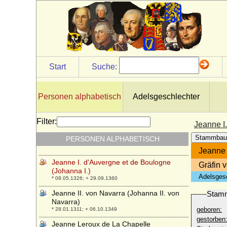
Jeanne de Valois
* um 1294; + 07.03.1342
Jeanne d'Harcourt
+ 08.11.1488
Jeanne d'Orleans (Johanna von Orleans)
* 13.09.1409; + 19.05.1432
Start
Suche:
Jeanne Francoise Valliccionni
* 26.03.1958;
Personen alphabetisch
Adelsgeschlechter
Jeanne Genevieve d'Albert (Jeanne
Baptiste d'Albert)
* 18.01.1670; + 18.11.1736
Filter:
Jeanne I
Jeanne Henriette de Halewyn (Johanna
Stammbau
PERSONEN ALPHABETISCH
van Halewijn)
* 29.09.1544; + 06.12.1581
Jeanne 
Jeanne I. d'Auvergne et de Boulogne
Gräfin 
(Johanna I.)
Adelsges
* 08.05.1326; + 29.09.1360
Jeanne II. von Navarra (Johanna II. von
Stam
Navarra)
geboren:
* 28.01.1311; + 06.10.1349
gestorben
Jeanne Leroux de La Chapelle