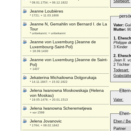
Sterbeort:
* 08.01.1754; + 06.12.1822
Jeanne Loubières
persö
* 1721; + 11.03.1806
Jeanne N, Gemahlin von Bernard I. de La
Vater:
Gui
Tour
Mutter:
Ma
* unbekannt; + unbekannt
1. Ehesc
Jeanne von Luxemburg (Jeanne de
Philippe 
Luxembourg-Saint-Pol)
3 Kinder
+ 18.09.1430
2. Ehesc
Jeanne von Luxemburg (Jeanne de Saint-
Jean II. v
Pol)
2 Töchter 
+ 1407
Todesart:
Grabstätte
Jekaterina Michailowna Dolgorukaja
* 14.11.1847; + 15.02.1922
Jelena Iwanowna Moskowskaja (Helena
Eltern
von Moskau)
Vater:
* 19.05.1476; + 20.01.1513
Jelena Iwanowna Scheremetjewa
+ vor 1598
Ehen
Jelena Jovanovic
Ehen / Be
* 1764; + 08.02.1842
Partner