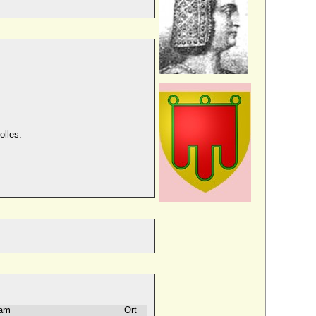
olles:
am
Ort