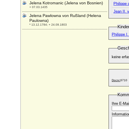
Jelena Kotromanic (Jelena von Bosnien)
Philippe 
+ 07.03.1435
Jean II. 
Jelena Pawlowna von Rußland (Helena
Paulowna)
* 13.12.1784; + 24.09.1803
Kinde
Jelena Wassilijewna Glinskaja
Philippe I
* 1506 (?); + 04.04.1538
Jelena Wladimirowna Romanowa
Gesch
* 17.01.1882; + 13.03.1937
keine erfa
Jelka von Lepel
* 20.06.1857; + 05.09.1942
Jelka von Schlippenbach, Gräfin
* 06.07.1835; + 14.12.1917
Docnr:
6710
Jemma Kidd (Jemma Wellesley)
* 1974;
Komm
Jennie Jerome (Lady Randolph Churchill)
* 09.01.1854; + 29.06.1921
Ihre E-Mai
Jenny Karoline von Oertzen
* 22.05.1842; + keine Daten
Informatio
Jeremie Pourtalès (seit 1750 Jeremie von
Pourtalès)