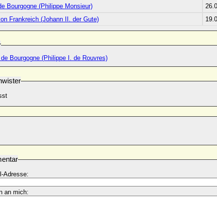
de Bourgogne (Philippe Monsieur)
26.
von Frankreich (Johann II. der Gute)
19.
r
. de Bourgogne (Philippe I. de Rouvres)
wister
sst
entar
l-Adresse:
n an mich: