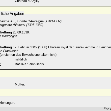
Chateau d´Argilly
nliche Angaben
llaume XII.,
C
omte d'Auvergne
(
1300-1332)
rguerite d'Évreux (
1307-1350)
hließung
26.09.1338:
de Bourgogne:
hließung
19. Februar 1349 (1350) Chateau royal de Sainte-Gemme in Feucher
on Frankreich:
(erreichten das Erwachsenenalter nicht)
natürlich
:
Basilika Saint-Denis
Mutter:
ziehungen:
Ehe 