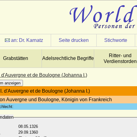
an:
Dr. Karnatz
Seite drucken
Stichworte
Ritter- und
Grabstätten
Adelsrechtliche Begriffe
Verdienstorden
. d'Auvergne et de Boulogne (Johanna I.)
m anzeigen
I. d'Auvergne et de Boulogne (Johanna I.)
von Auvergne und Boulogne, Königin von Frankreich
chlecht:
mdaten
08.05.1326
:
29.09.1360