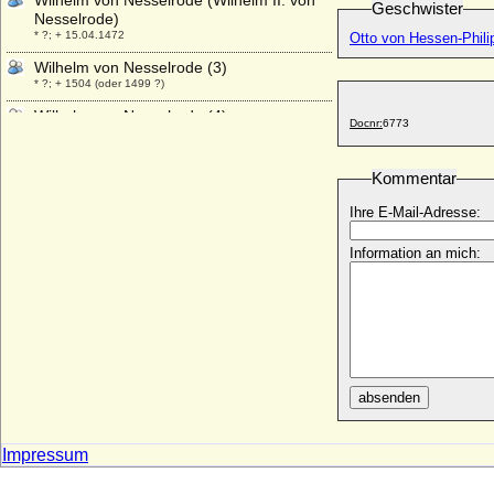
Wilhelm von Nesselrode (Wilhelm II. von
Geschwister
Nesselrode)
* ?; + 15.04.1472
Otto von Hessen-Phili
Wilhelm von Nesselrode (3)
* ?; + 1504 (oder 1499 ?)
Wilhelm von Nesselrode (4)
Docnr:
6773
* ?; + 1620
Wilhelm von Österreich
Kommentar
* 21.04.1827; + 29.07.1894
Wilhelm von Österreich (Wilhelm Franz
Ihre E-Mail-Adresse:
von Habsburg-Lothringen)
* 10.02.1895; + 18.08.1948
Information an mich:
Wilhelm von Perponcher-Sedlnitzky, Graf
* 17.07.1819; + 24.06.1893
Wilhelm von Pourtalès (Albert Guillaume
de Pourtalès), Graf
* 07.06.1815; + 01.09.1889
Wilhelm von Preußen
absenden
* 23.06.1585; + 18.01.1586
Wilhelm von Preußen
Impressum
* 03.07.1783; + 28.09.1851
Wilhelm von Preußen