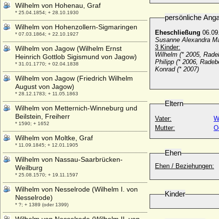
Wilhelm von Hohenau, Graf
* 25.04.1854; + 28.10.1930
persönliche Ang
Wilhelm von Hohenzollern-Sigmaringen
Eheschließung
06.09
* 07.03.1864; + 22.10.1927
Susanne Alexandra Mar
3 Kinder:
Wilhelm von Jagow (Wilhelm Ernst
Wilhelm (* 2005, Rade
Heinrich Gottlob Sigismund von Jagow)
Philipp (*
2006, Radebe
* 31.01.1770; + 02.04.1838
Konrad (* 2007)
Wilhelm von Jagow (Friedrich Wilhelm
August von Jagow)
* 28.12.1783; + 11.05.1863
Eltern
Wilhelm von Metternich-Winneburg und
Beilstein, Freiherr
Vater:
W
* 1590; + 1652
Mutter:
O
Wilhelm von Moltke, Graf
* 11.09.1845; + 12.01.1905
Ehen
Wilhelm von Nassau-Saarbrücken-
Ehen / Beziehungen:
Weilburg
* 25.08.1570; + 19.11.1597
Wilhelm von Nesselrode (Wilhelm I. von
Kinder
Nesselrode)
* ?; + 1389 (oder 1399)