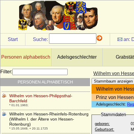
* 24.12.1787; + 05.09.1867
Wilhelm von Hessen-Philippsthal
* 29.08.1726; + 08.08.1810
Wilhelm von Hessen-Philippsthal-
Barchfeld
* 01.04.1692; + 13.05.1761
Start
Suche:
an:
D
Wilhelm von Hessen-Philippsthal-
Barchfeld
* 03.10.1831; + 17.01.1890
Personen alphabetisch
Adelsgeschlechter
Grabstät
Wilhelm von Hessen-Philippsthal-
Barchfeld
* 01.03.1905; + 30.04.1942
Filter:
Wilhelm von Hessen
Wilhelm von Hessen-Philippsthal-
Stammbaum anzeigen
PERSONEN ALPHABETISCH
Barchfeld
* 14.08.1933;
Wilhelm von Hess
Wilhelm von Hessen-Philippsthal-
Prinz von Hessen
Barchfeld
Adelsgeschlecht:
Reg
* 01.01.1963;
Wilhelm von Hessen-Rheinfels-Rotenburg
Stammdaten
(Wilhelm I. der Ältere von Hessen-
geboren:
0
Rotenburg)
* 15.05.1648; + 20.11.1725
Geburtsort:
M