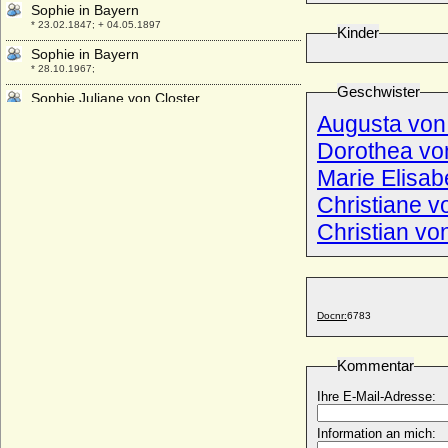
Sophie in Bayern
* 23.02.1847; + 04.05.1897
Kinder
Sophie in Bayern
* 28.10.1967;
Geschwister
Sophie Juliane von Closter
* 28.08.1757; + 23.12.1793
Augusta von
Sophie Juliane von Dönhoff, Reichsgräfin
Dorothea vo
* 17.10.1768; + 28.01.1838
Marie Elisab
Sophie Juliane von Hohenlohe-Pfedelbach
Christiane v
* 05.10.1620; + 11.01.1682
Christian v
Sophie Karoline Marie von Braunschweig-
Wolfenbüttel
* 07.10.1737; + 22.12.1817
Sophie Karoline von Luxemburg und von
Nassau
Docnr:
6783
* 14.02.1902; + 24.05.1941
Sophie Katharina von Schleswig-Holstein-
Kommentar
Sonderburg
* 28.06.1617; + 22.11.1696
Ihre E-Mail-Adresse:
Sophie Katharine Karoline Luise von
Maltzahn, Freiin
Information an mich:
* 15.10.1785; + 18.09.1852