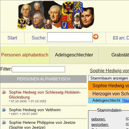
Sophie Hedwig von Braunschweig-
Wolfenbüttel
* 20.02.1592; + 23.01.1632
Sophie Hedwig von der Streithorst (a.d.H.
Rottorf)
* ?; + 06.07.1604
Sophie Hedwig von Maltzahn (Sophie
Start
Suche:
an:
D
Hedwig von Moltzahn)
* 27.04.1691; + keine Daten
Sophie Hedwig von Mecklenburg
Personen alphabetisch
Adelsgeschlechter
Grabstät
* 24.09.1673; + 21.06.1746
Sophie Hedwig von Rüchel
Filter:
Sophie Hedwig von
* 09.08.1752; + ?
Stammbaum anzeigen
PERSONEN ALPHABETISCH
Sophie Hedwig von Sachsen-Lauenburg
* 24.05.1601; + 01.02.1660
Sophie Hedwig vo
Sophie Hedwig von Schleswig-Holstein-
Herzogin von Sch
Glücksburg
Adelsgeschlecht:
Hau
* 07.10.1630; + 07.10.1652
Sophie Hedwig von Veltheim
Stammdaten
* 1607; + 20.07.1667
geboren:
0
Sophie Helene Philippine von Jeetze
gestorben:
0
(Sophie von Jeetze)