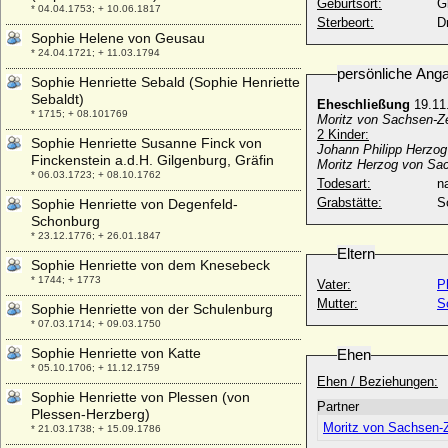
Geburtsort:
G
* 04.04.1753; + 10.06.1817
Sterbeort:
D
Sophie Helene von Geusau
* 24.04.1721; + 11.03.1794
persönliche Ang
Sophie Henriette Sebald (Sophie Henriette
Sebaldt)
Eheschließung
19.11
* 1715; + 08.101769
Moritz von Sachsen-Ze
2 Kinder:
Sophie Henriette Susanne Finck von
Johann Philipp Herzog
Finckenstein a.d.H. Gilgenburg, Gräfin
Moritz Herzog von Sac
* 06.03.1723; + 08.10.1762
Todesart:
na
Grabstätte:
Sophie Henriette von Degenfeld-
Schonburg
* 23.12.1776; + 26.01.1847
Eltern
Sophie Henriette von dem Knesebeck
* 1744; + 1773
Vater:
P
Mutter:
S
Sophie Henriette von der Schulenburg
* 07.03.1714; + 09.03.1750
Sophie Henriette von Katte
Ehen
* 05.10.1706; + 11.12.1759
Ehen / Beziehungen:
Sophie Henriette von Plessen (von
Partner
Plessen-Herzberg)
Moritz von Sachsen-Z
* 21.03.1738; + 15.09.1786