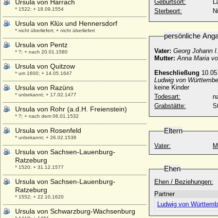
Ursula von Harrach
Geburtsort:
L
* 1522; + 18.09.1554
Sterbeort:
N
Ursula von Klüx und Hennersdorf
* nicht überliefert; + nicht überliefert
persönliche Ang
Ursula von Pentz
Vater:
Georg Johann I.
* ?; + nach 20.01.1580
Mutter:
Anna Maria v
Ursula von Quitzow
Eheschließung
10.05.
* um 1600; + 14.05.1647
Ludwig von Württember
Ursula von Razüns
keine Kinder
* unbekannt; + 17.02.1477
Todesart:
na
Grabstätte:
S
Ursula von Rohr (a.d.H. Freienstein)
* ?; + nach dem 06.01.1532
Ursula von Rosenfeld
Eltern
* unbekannt; + 26.02.1538
Vater:
M
Ursula von Sachsen-Lauenburg-
Ratzeburg
* 1520; + 31.12.1577
Ehen
Ursula von Sachsen-Lauenburg-
Ehen / Beziehungen:
Ratzeburg
Partner
* 1552; + 22.10.1620
Ludwig von Württemb
Ursula von Schwarzburg-Wachsenburg