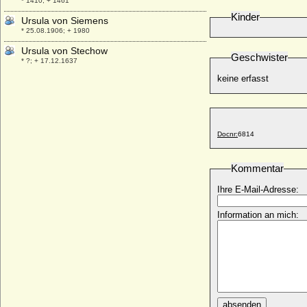
* 1410; + 1461
Kinder
Ursula von Siemens
* 25.08.1906; + 1980
Ursula von Stechow
Geschwister
* ?; + 17.12.1637
keine erfasst
Ursula von Thümen (a.d.H. Blankensee)
* um 1568; + nach 1634
Ursula von Tresckow
* keine Daten; + 1616
Docnr:
6814
Ursula von Wartenberg
+ 1536
Kommentar
Ursula zu Solms-Braunfels (Ursula von
Solms-Braunfels)
Ihre E-Mail-Adresse:
* 24.11.1594; + 24.11.1594
Ursula zur Lippe
Information an mich:
* 25.02.1598; + 27.07.1638
Urszula Franciszka Wisniowiecka
* 13.02.1705; + 23.05.1753
Uta von Ballenstedt
* um 1000; + vor 1046
Uta von Calw (Uta von Schauenburg)
absenden