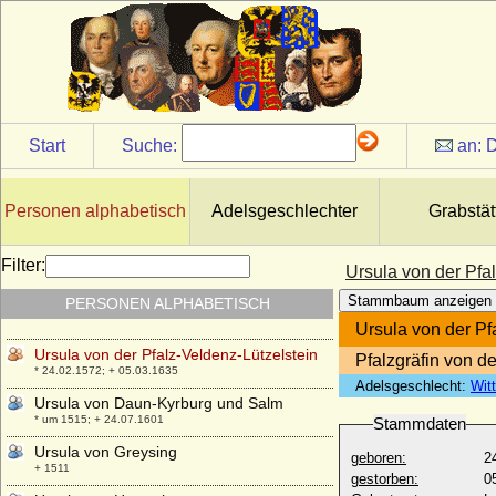
+ 30.01.1422
Ursula von Baden
* 25.10.1409; + 24.03.1429
Ursula von Baden-Hachberg (Ursula von
Baden-Hochberg)
+ 1483
Start
Suche:
an:
D
Ursula von Bassewitz
* vor 1510; + vor 1556
Ursula von Brandenburg
Personen alphabetisch
Adelsgeschlechter
Grabstät
* 17.10.1488; + 18.09.1510
Ursula von Brandenburg
Filter:
Ursula von der Pfa
* 25.09.1450; + 25.11.1508
Stammbaum anzeigen
PERSONEN ALPHABETISCH
Ursula von Burgsdorff
* 1551; + 1596
Ursula von der Pf
Ursula von der Pfalz-Veldenz-Lützelstein
Pfalzgräfin von d
* 24.02.1572; + 05.03.1635
Adelsgeschlecht:
Wit
Ursula von Daun-Kyrburg und Salm
* um 1515; + 24.07.1601
Stammdaten
Ursula von Greysing
geboren:
2
+ 1511
gestorben:
0