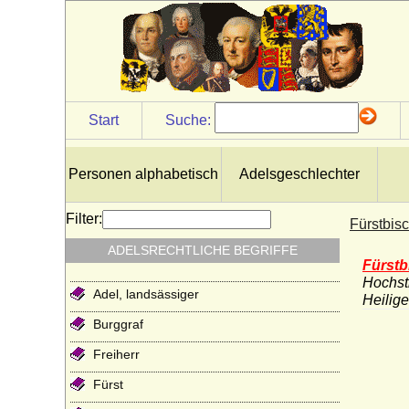
Start
Suche:
Personen alphabetisch
Adelsgeschlechter
Filter:
Fürstbis
ADELSRECHTLICHE BEGRIFFE
Fürstb
Hochsti
Adel, landsässiger
Heilig
Burggraf
Freiherr
Fürst