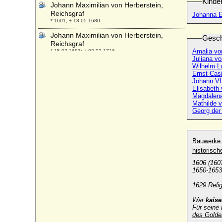
Kinde
Johann Maximilian von Herberstein,
Reichsgraf
* 1601; + 18.05.1680
Johann Maximilian von Herberstein,
Gesch
Reichsgraf
Amalia vo
* 15.02.1687; + 08.03.1716
Juliana v
Johann Moritz von Liechtenstein
Wilhelm L
* 06.08.1914; + 03.02.2004
Ernst Cas
Johann VII
Johann Nepomuk Karl von und zu
Elisabeth
Liechtenstein, Fürst
Magdalena
Mathilde 
* 08.07.1724; + 22.12.1748
Georg der 
Johann Nepomuk Salvator von Toskana
(Johann Salvator, Johann Orth)
* 25.11.1852; + 20.07.1890
Bauwerke
Johann Nepomuk von Lobkowicz, Prinz
historisc
* 14.01.1799; + 06.06.1878
1606 (160
Johann Nepomuk von Wilczek (Hans von
1650-1653
Wilczek), Reichsgraf
1629 Relig
* 07.12.1837; + 27.01.1922
Johann Nepomuk zu Fürstenberg-Weitra
War
kaise
Für seine
* 21.03.1802; + 10.01.1
des Golde
Johann Nepomuk zu Schwarzenberg,