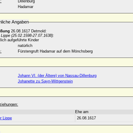
:
Dillenburg
Hadamar
nliche Angaben
eßung
26.08.1617 Detmold:
 Lippe (25.02.1598-27.07.1638):
ich aufgeführte Kinder
natürlich
:
Fürstengruft Hadamar auf dem Mönchsberg
Johann VI. (der Ältere) von Nassau-Dillenburg
Johanette zu Sayn-Wittgenstein
ziehungen:
Ehe am
r Lippe
26.08.1617