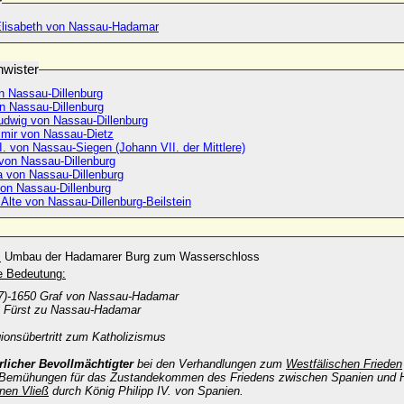
r
Johanna Elisabeth von Nassau-Hadamar
wister
n Nassau-Dillenburg
on Nassau-Dillenburg
udwig von Nassau-Dillenburg
imir von Nassau-Dietz
. von Nassau-Siegen (Johann VII. der Mittlere)
 von Nassau-Dillenburg
 von Nassau-Dillenburg
von Nassau-Dillenburg
Alte von Nassau-Dillenburg-Beilstein
:
Umbau der Hadamarer Burg zum Wasserschloss
he Bedeutung:
7)-1650 Graf von Nassau-Hadamar
 Fürst zu Nassau-Hadamar
ionsübertritt zum Katholizismus
rlicher Bevollmächtigter
bei den Verhandlungen zum
Westfälischen Frieden
 Bemühungen für das Zustandekommen des Friedens zwischen Spanien und 
nen Vließ
durch König Philipp IV. von Spanien.