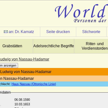
an:
Dr. Karnatz
Seite drucken
Stichworte
Ritter- und
Grabstätten
Adelsrechtliche Begriffe
Verdienstorden
Ludwig von Nassau-Hadamar
m anzeigen
 Ludwig von Nassau-Hadamar
von Nassau-Hadamar
chlecht:
Haus Nassau (Ottonische Linie)
mdaten
06.08.1590
:
10.03.1653