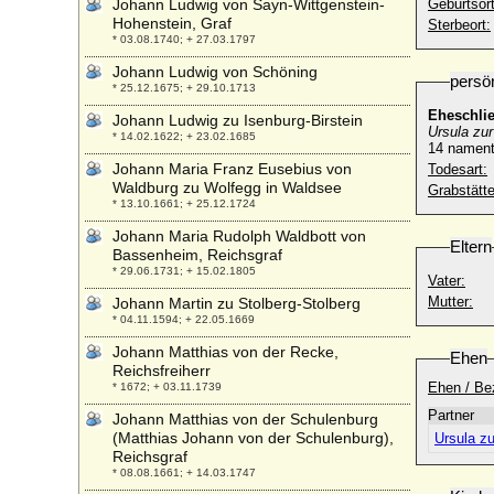
Johann Ludwig von Sayn-Wittgenstein-
Geburtsort
Hohenstein, Graf
Sterbeort:
* 03.08.1740; + 27.03.1797
Johann Ludwig von Schöning
persö
* 25.12.1675; + 29.10.1713
Eheschli
Johann Ludwig zu Isenburg-Birstein
Ursula zur
* 14.02.1622; + 23.02.1685
14 namentl
Johann Maria Franz Eusebius von
Todesart:
Waldburg zu Wolfegg in Waldsee
Grabstätte
* 13.10.1661; + 25.12.1724
Johann Maria Rudolph Waldbott von
Eltern
Bassenheim, Reichsgraf
* 29.06.1731; + 15.02.1805
Vater:
Mutter:
Johann Martin zu Stolberg-Stolberg
* 04.11.1594; + 22.05.1669
Johann Matthias von der Recke,
Ehen
Reichsfreiherr
Ehen / Be
* 1672; + 03.11.1739
Partner
Johann Matthias von der Schulenburg
(Matthias Johann von der Schulenburg),
Ursula zu
Reichsgraf
* 08.08.1661; + 14.03.1747