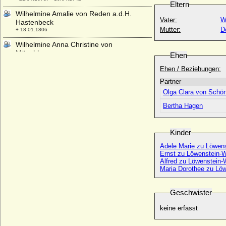
Eltern
Wilhelmine Amalie von Reden a.d.H.
Vater:
W
Hastenbeck
Mutter:
D
+ 18.01.1806
Wilhelmine Anna Christine von
Münchhausen
Ehen
* 08.04.1769; + 21.03.1832
Ehen / Beziehungen:
Wilhelmine Augusta von Schleswig-
Partner
Holstein-Sonderburg-Norburg
* 17.11.1704; + 16.03.1749
Olga Clara von Schö
Wilhelmine Auguste Adrienne Ernestine
Bertha Hagen
von Geusau, Freiin
* 04.05.1825; + 06.06.1852
Kinder
Wilhelmine Biron von Kurland
* 08.02.1781; + 29.11.1839
Adele Marie zu Löwen
Ernst zu Löwenstein-W
Wilhelmine Charlotte Henriette von
Alfred zu Löwenstein
Bismarck
Maria Dorothee zu Lö
* 02.10.1776; + 27.07.1830
Wilhelmine Charlotte Nüssler
Geschwister
* 10.05.1683; + 30.05.1740
keine erfasst
Wilhelmine Charlotte von Prittwitz und
Gaffron