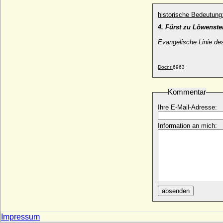
* 14.10.1792; + 24.06.1878
historische Bedeutung
Wilhelmine Christiane Sophie von Trotha
(a.d.H. Hecklingen)
4. Fürst zu Löwenst
* 04.05.1778; + 26.01.1837
Evangelische Linie d
Wilhelmine Christiane zu Solms-
Sonnenwalde, Gräfin
* 02.10.1692; + 09.05.1772
Docnr:
6963
Wilhelmine Christine von Both
* 1744; + 14.11.1801
Kommentar
Wilhelmine Dorothea Elisabeth von
Viereck
Ihre E-Mail-Adresse:
* 12.04.1726; + 12.08.1759
Information an mich:
Wilhelmine Eleonore Karoline von Waldow
* 20.08.1775; + 15.09.1847
Wilhelmine Elisabeth von Lautensack
* 14.03.1682; + 04.11.1744
Wilhelmine Enke, Gräfin Lichtenau
(Wilhelmine Encke)
* 19.12.1753; + 09.06.1820
absenden
Wilhelmine Erdmuthe von der
Schulenburg (Erdmuthe von der
Impressum
Schulenburg)