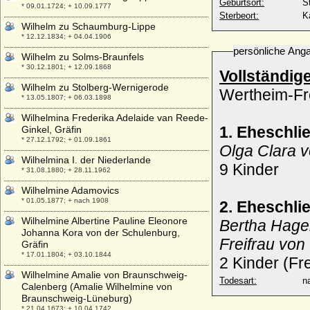
Geburtsort:
S
* 09.01.1724; + 10.09.1777
Sterbeort:
K
Wilhelm zu Schaumburg-Lippe
* 12.12.1834; + 04.04.1906
persönliche Ang
Wilhelm zu Solms-Braunfels
* 30.12.1801; + 12.09.1868
Vollständig
Wilhelm zu Stolberg-Wernigerode
Wertheim-F
* 13.05.1807; + 06.03.1898
Wilhelmina Frederika Adelaide van Reede-
1. Eheschli
Ginkel, Gräfin
* 27.12.1792; + 01.09.1861
Olga Clara 
Wilhelmina I. der Niederlande
9 Kinder
* 31.08.1880; + 28.11.1962
Wilhelmine Adamovics
* 01.05.1877; + nach 1908
2. Eheschli
Wilhelmine Albertine Pauline Eleonore
Bertha Hag
Johanna Kora von der Schulenburg,
Freifrau vo
Gräfin
* 17.01.1804; + 03.10.1844
2 Kinder (Fr
Wilhelmine Amalie von Braunschweig-
Todesart:
na
Calenberg (Amalie Wilhelmine von
Braunschweig-Lüneburg)
* 21.04.1673; + 10.04.1742