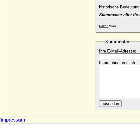
Danilo II. Petrovic Njegos von Montenegro
historische Bedeutung
* 17.06.1871 JK; + 24.09.1939
Stammvater aller dre
Darinka Kvecvic
* 19.12.1838 JK; + 02.02.1892 JK
Docnr:
7044
David Armstrong-Jones (David Linley)
* 03.11.1961;
Kommentar
David Gottlob von Gersdorff,
Ihre E-Mail-Adresse:
Generalleutnant
* 1658; + 21.07.1732
Information an mich:
David Hicks (Sir David Hicks)
* 25.03.1929; + 29.03.1998
David II. von Schottland
* 05.03.1324; + 22.02.1371
David Jonathan Jorken (David Jonathan
von Jork)
absenden
* 07.07.1721; + ? ?
David Mountbatten
* 12.05.1919; + 14.04.1970
Impressum
David-Traugott Alexander Wilhelm Moritz
von Bassewitz, Graf
* 28.03.1868; + 15.12.1940