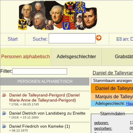
Böhmen, Marketa)
* 1186; + 24.05.1212
Dagmar von Dänemark (Maria
Fjodorowna)
* 26.11.1847; + 13.10.1928
Damian Njegos
* 1676; + unbekannt
Start
Suche:
an:
D
Damian Waldbott von Bassenheim,
Freiherr
* 02.04.1577; + 21.11.1640
Personen alphabetisch
Adelsgeschlechter
Grabstät
Daniel Bodo von der Schulenburg,
Reichsgraf
Filter:
Daniel de Talleyra
* 21.12.1662; + 15.12.1732
Stammbaum anzeigen
PERSONEN ALPHABETISCH
Daniel Chatto
* 22.04.1957;
Daniel de Talleyr
Daniel de Talleyrand-Perigord (Daniel
Marquis de Talley
Marie Anne de Talleyrand-Perigord)
Adelsgeschlecht:
Hau
* 1706; + 09.05.1745
Daniel Dietrich von Landsberg zu Erwitte
Stammdaten
* 1618; + 15.11.1683
geboren:
1
Daniel Friedrich von Kameke (1)
gestorben:
0
+ 06.12.1675