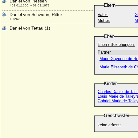
Daniel von Plessen
Eltern
* 03.01.1606; + 08.03.1672
Daniel von Schwerin, Ritter
Vater:
G
+ 1262
Mutter:
M
Daniel von Tettau (1)
* ?; + 1615
Ehen
Daniel von Tettau (2)
Ehen / Beziehungen:
* 1609; + 1647
Partner
Daniel von Tettau (3), Generalleutnant
Marie Guyonne de Ro
* 06.04.1670; + 11.09.1709
Marie Elisabeth de Ch
Daniel Westling (Prinz Daniel von
Schweden)
* 15.09.1973;
Kinder
Daniil Alexandrowitsch von Moskau
Charles Daniel de Tall
(Daniel der Heilige von Moskau)
Louis Marie de Talleyr
* 1261; + 04.03.1303
Gabriel-Marie de Tall
Danilo I. Petrovic Njegos (Daniel I. von
Montenegro)
Geschwister
* 1670; + 11.01.1735
Danilo II. Petrovic Njego? (Danilo I. Fürst
keine erfasst
von Montenegro)
* 25.05.1826; + 13.08.1860