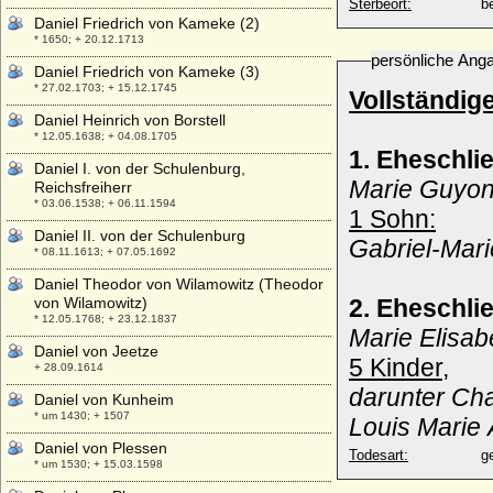
Sterbeort:
b
Daniel Friedrich von Kameke (2)
* 1650; + 20.12.1713
persönliche Ang
Daniel Friedrich von Kameke (3)
* 27.02.1703; + 15.12.1745
Vollständig
Daniel Heinrich von Borstell
* 12.05.1638; + 04.08.1705
1. Eheschli
Daniel I. von der Schulenburg,
Marie Guyon
Reichsfreiherr
* 03.06.1538; + 06.11.1594
1 Sohn:
Daniel II. von der Schulenburg
Gabriel-Mari
* 08.11.1613; + 07.05.1692
Daniel Theodor von Wilamowitz (Theodor
von Wilamowitz)
2. Eheschl
* 12.05.1768; + 23.12.1837
Marie Elisab
Daniel von Jeetze
5 Kinder,
+ 28.09.1614
darunter Cha
Daniel von Kunheim
* um 1430; + 1507
Louis Marie
Daniel von Plessen
Todesart:
g
* um 1530; + 15.03.1598