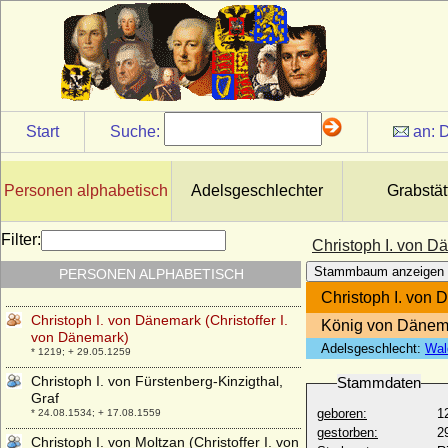
Christoph Georg Friedrich von Bismarck
* 23.06.1732; + 25.01.1812
Christoph Georg I. von Bismarck
* 06.02.1667; + 19.12.1730
Christoph Georg von Hoym
* 14.01.1662; + 18.12.1712
Start
Suche:
an:
D
Christoph Gustav Friedrich von Maltzahn
* 04.08.1733; + 13.10.1792
Christoph Heinrich von Wedel
Personen alphabetisch
Adelsgeschlechter
Grabstät
* 02.11.1710; + 07.1.1772
Christoph Heinrich von Wulffen
Filter:
Christoph I. von D
* 25.01.1700; + 29.04.1766
Stammbaum anzeigen
PERSONEN ALPHABETISCH
Christoph I. von Baden
* 13.11.1453; + 19.04.1527
Christoph I. von 
Christoph I. von Dänemark (Christoffer I.
König von Dänem
von Dänemark)
Adelsgeschlecht:
Wal
* 1219; + 29.05.1259
Christoph I. von Fürstenberg-Kinzigthal,
Stammdaten
Graf
geboren:
1
* 24.08.1534; + 17.08.1559
gestorben:
2
Christoph I. von Moltzan (Christoffer I. von