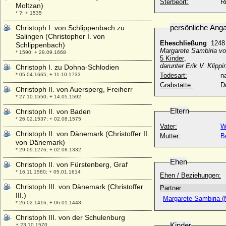
Sterbeort:
R
Moltzan)
* ?; + 1535
persönliche Ang
Christoph I. von Schlippenbach zu
Salingen (Christopher I. von
Eheschließung
124
Schlippenbach)
Margarete Sambiria v
* 1590; + 29.09.1668
5 Kinder
,
darunter Erik V. Klippi
Christoph I. zu Dohna-Schlodien
* 05.04.1665; + 11.10.1733
Todesart:
na
Grabstätte:
D
Christoph II. von Auersperg, Freiherr
* 27.10.1550; + 14.05.1592
Eltern
Christoph II. von Baden
* 26.02.1537; + 02.08.1575
Vater:
W
Christoph II. von Dänemark (Christoffer II.
Mutter:
B
von Dänemark)
* 29.09.1276; + 02.08.1332
Ehen
Christoph II. von Fürstenberg, Graf
* 16.11.1580; + 05.01.1614
Ehen / Beziehungen:
Christoph III. von Dänemark (Christoffer
Partner
III.)
Margarete Sambiria 
* 26.02.1416; + 06.01.1448
Christoph III. von der Schulenburg
Kinder
+ 23.10.1570