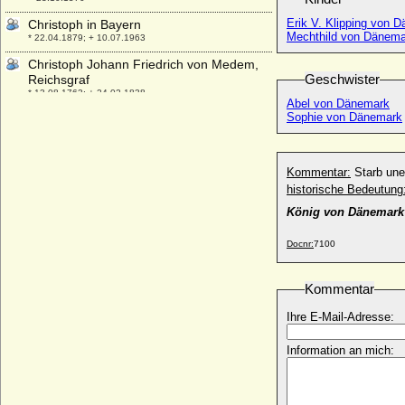
Erik V. Klipping von 
Christoph in Bayern
Mechthild von Dänema
* 22.04.1879; + 10.07.1963
Christoph Johann Friedrich von Medem,
Geschwister
Reichsgraf
* 13.08.1763; + 24.02.1838
Abel von Dänemark
Sophie von Dänemark
Christoph Johann von der Asseburg
* 1580; + 15.04.1651
Christoph Karl von Schlippenbach (auch:
Kommentar:
Starb une
Carl Christoph von Schlippenbach), Graf
* 01.01.1624; + 27.11.1660
historische Bedeutung
König von Dänemark
Christoph Ludwig I. Graf zu Stolberg-
Stolberg
* 18.06.1634; + 07.04.1704
Docnr:
7100
Christoph Ludwig II. Graf zu Stolberg-
Stolberg
Kommentar
* 14.03.1703; + 20.08.1761
Ihre E-Mail-Adresse:
Christoph Ludwig zu Löwenstein-
Wertheim-Virneburg
Information an mich:
* 03.05.1568; + 17.02.1618
Christoph Martin von Degenfeld,
Reichsfreiherr