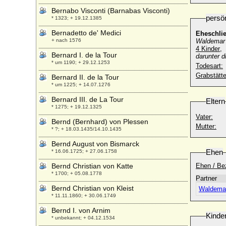
Bernabo Visconti (Barnabas Visconti)
persö
* 1323; + 19.12.1385
Bernadetto de' Medici
Eheschli
+ nach 1576
Waldemar 
4 Kinder
,
Bernard I. de la Tour
darunter d
* um 1190; + 29.12.1253
Todesart:
Grabstätte
Bernard II. de la Tour
* um 1225; + 14.07.1276
Bernard III. de La Tour
Eltern
* 1275; + 19.12.1325
Vater:
Bernd (Bernhard) von Plessen
Mutter:
* ?; + 18.03.1435/14.10.1435
Bernd August von Bismarck
Ehen
* 16.06.1725; + 27.06.1758
Bernd Christian von Katte
Ehen / Be
* 1700; + 05.08.1778
Partner
Bernd Christian von Kleist
Waldemar
* 11.11.1860; + 30.06.1749
Bernd I. von Arnim
Kinde
* unbekannt; + 04.12.1534