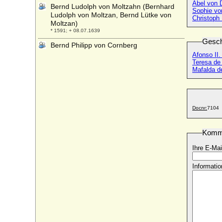
Abel von
Bernd Ludolph von Moltzahn (Bernhard
Sophie v
Ludolph von Moltzan, Bernd Lütke von
Christoph 
Moltzan)
* 1591; + 08.07.1639
Gesch
Bernd Philipp von Cornberg
* 1586; + 11.01.1630
Afonso II.
Teresa de
Bernd von Arnim (Bernd IV. von Arnim)
Mafalda d
* 1542 (v.26.03.1550); + 10.06.1611
Bernd von Dewitz
* um 1532; + 02.01.1584
Docnr:
7104
Bernd von Plessen
* ?; + 1454
Bernd von Ploetz (Bernd Wilhelm Max
Komm
Albert von Ploetz)
Ihre E-Mai
* 02.10.1877; + 03.05.1945
Bernd Wilhelm von Waldow
Informatio
* 19.01.1678; + 16.02.1737
Bernhard der Ältere von Rohr (Bernhard
der Alte von Rohr)
* vor 1413; + nach 1466
Bernhard Eduard Adolf von Brauchitsch,