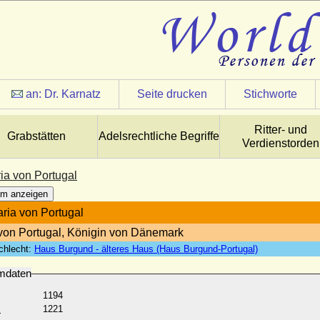
an:
Dr. Karnatz
Seite drucken
Stichworte
Ritter- und
Grabstätten
Adelsrechtliche Begriffe
Verdienstorden
ia von Portugal
m anzeigen
ria von Portugal
 von Portugal, Königin von Dänemark
chlecht:
Haus Burgund - älteres Haus (Haus Burgund-Portugal)
mdaten
1194
:
1221