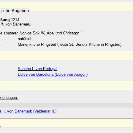
nliche Angaben
eßung
1214:
II. von Dänemark:
ie späteren Könige Erik IV, Abel und Christoph I.
natürlich
:
Marienkirche Ringsted (heute St. Bendts Kirche in Ringsted)
Sancho I. von Portugal
Dulce von Barcelona (Dulce von Aragon)
ziehungen:
 II. von Dänemark (Valdemar II.)
r