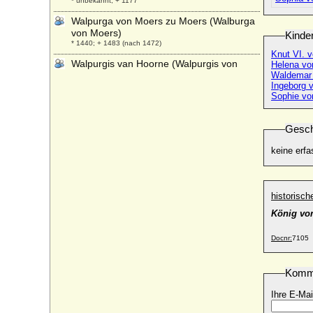
* unbekannt; + 1177
Walpurga von Moers zu Moers (Walburga
von Moers)
Kinde
* 1440; + 1483 (nach 1472)
Knut VI. 
Walpurgis van Hoorne (Walpurgis von
Helena v
Horn)
Waldemar 
Ingeborg 
+ 1476
Sophie v
Walpurgis von Dhaun
+ 28.09.1493
Gesch
Walpurgis von Egmond (Walburga von
Egmond)
keine erfa
* 29.10.1490; + 19.03.1529
Walpurgis von Moers zu Moers (Walburga
von Moers zu Moers)
historisc
* vor 1429; + 1459
König vo
Walpurgis zu Solms-Lich
* 1461; + 1499
Docnr:
7105
Walrad von Nassau-Usingen
* 25.02.1635; + 17.10.1702
Komm
Walram I. von Luxemburg-Ligny (Waléran
Ihre E-Mai
I. de Luxembourg)
* um 1245; + 05.06.1288