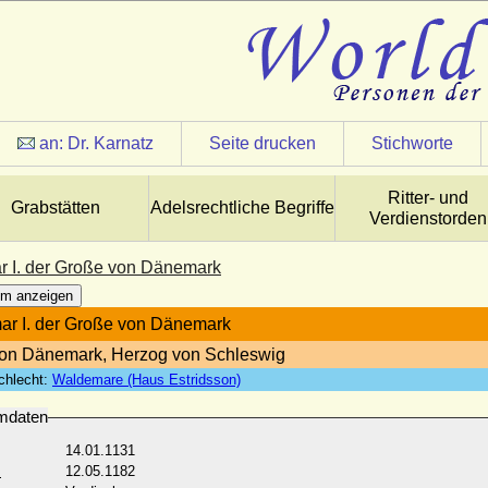
an:
Dr. Karnatz
Seite drucken
Stichworte
Ritter- und
Grabstätten
Adelsrechtliche Begriffe
Verdienstorden
 I. der Große von Dänemark
m anzeigen
r I. der Große von Dänemark
on Dänemark, Herzog von Schleswig
chlecht:
Waldemare (Haus Estridsson)
mdaten
14.01.1131
:
12.05.1182