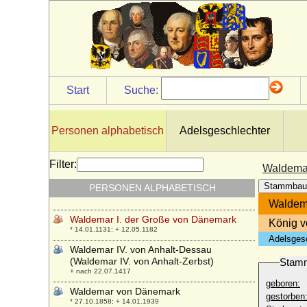
Walburga von Habsburg
* 05.10.1958;
Walburga von Manderscheid-Schleiden
(Walpurgis von Manderscheid)
* 1468; + 1527
Walburga von Rietberg (Walpurgis von
Rietberg)
Start
Suche:
* um 1557; + 26.05.1586
Walburga von Saarwerden
* ca. 1355; + 23.10.1418
Personen alphabetisch
Adelsgeschlechter
Waldemar Eustachius von Wulffen
* 04.05.1824; + 1902
Filter:
Waldemar
Waldemar I. von Brandenburg-Stendal
Stammbau
PERSONEN ALPHABETISCH
(Waldemar der Große)
* 1280; + 14.08.1319
Waldema
Waldemar I. der Große von Dänemark
König v
* 14.01.1131; + 12.05.1182
Adelsges
Waldemar IV. von Anhalt-Dessau
(Waldemar IV. von Anhalt-Zerbst)
Stam
+ nach 22.07.1417
geboren:
Waldemar von Dänemark
gestorben
* 27.10.1858; + 14.01.1939