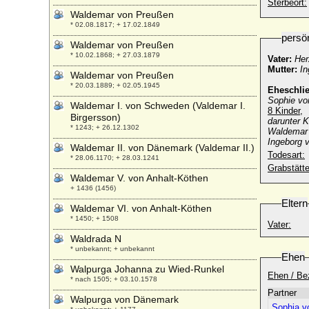
Sterbeort:
Waldemar von Preußen
* 02.08.1817; + 17.02.1849
persö
Waldemar von Preußen
* 10.02.1868; + 27.03.1879
Vater:
Her
Mutter:
In
Waldemar von Preußen
* 20.03.1889; + 02.05.1945
Eheschli
Sophie vo
Waldemar I. von Schweden (Valdemar I.
8 Kinder,
Birgersson)
darunter 
* 1243; + 26.12.1302
Waldemar 
Ingeborg 
Waldemar II. von Dänemark (Valdemar II.)
Todesart:
* 28.06.1170; + 28.03.1241
Grabstätte
Waldemar V. von Anhalt-Köthen
+ 1436 (1456)
Eltern
Waldemar VI. von Anhalt-Köthen
* 1450; + 1508
Vater:
Waldrada N
* unbekannt; + unbekannt
Ehen
Walpurga Johanna zu Wied-Runkel
Ehen / Be
* nach 1505; + 03.10.1578
Partner
Walpurga von Dänemark
Sophia v