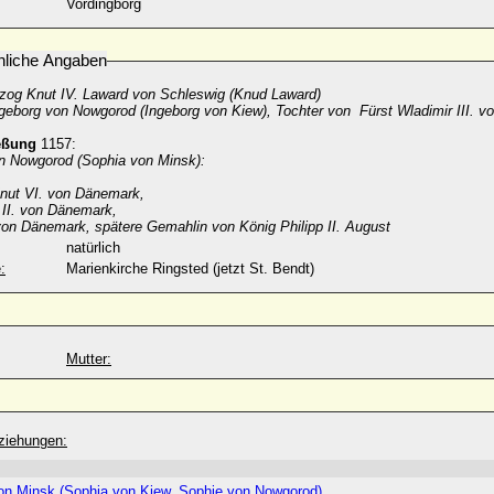
Vordingborg
nliche Angaben
zog Knut IV. Laward von Schleswig (Knud Laward)
geborg von Nowgorod (Ingeborg von Kiew), Tochter von Fürst Wladimir III. 
eßung
1157:
n Nowgorod (Sophia von Minsk):
Knut VI. von Dänemark,
II. von Dänemark,
von Dänemark, spätere Gemahlin von König Philipp II. August
natürlich
:
Marienkirche Ringsted (jetzt St. Bendt)
Mutter:
ziehungen:
on Minsk (Sophia von Kiew, Sophie von Nowgorod)