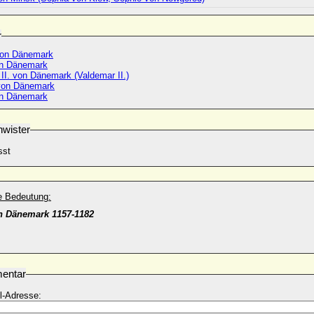
r
von Dänemark
on Dänemark
II. von Dänemark (Valdemar II.)
von Dänemark
on Dänemark
wister
sst
he Bedeutung:
n Dänemark 1157-1182
entar
l-Adresse: