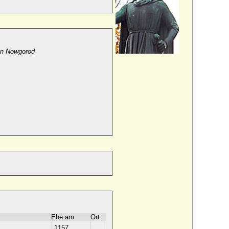
von Nowgorod
Ehe am
Ort
1157