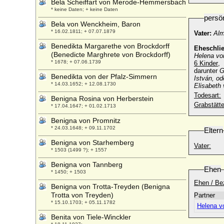
Bela Scheiffart von Merode-Hemmersbach
* keine Daten; + keine Daten
persö
Bela von Wenckheim, Baron
* 16.02.1811; + 07.07.1879
Vater:
Alm
Benedikta Margarethe von Brockdorff
Eheschli
(Benedicte Marghrete von Brockdorff)
Helena vo
* 1678; + 07.06.1739
6 Kinder
,
darunter
G
Benedikta von der Pfalz-Simmern
István, od
* 14.03.1652; + 12.08.1730
Elisabeth
Todesart:
Benigna Rosina von Herberstein
Grabstätte
* 17.04.1647; + 01.02.1713
Benigna von Promnitz
* 24.03.1648; + 09.11.1702
Eltern
Benigna von Starhemberg
Vater:
* 1503 (1499 ?); + 1557
Benigna von Tannberg
Ehen
* 1450; + 1503
Ehen / Be
Benigna von Trotta-Treyden (Benigna
Trotta von Treyden)
Partner
* 15.10.1703; + 05.11.1782
Helena v
Benita von Tiele-Winckler