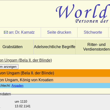
an:
Dr. Karnatz
Seite drucken
Stichworte
Ritter- und
Grabstätten
Adelsrechtliche Begriffe
Verdienstorden
von Ungarn (Bela II. der Blinde)
m anzeigen
 von Ungarn (Bela II. der Blinde)
on Ungarn, König von Kroatien
chlecht:
Arpaden
mdaten
um 1110
:
13.02.1141