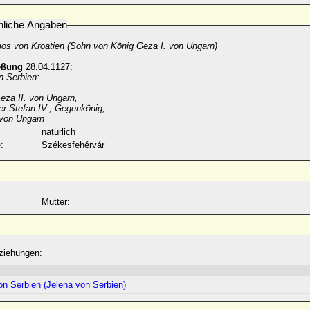
nliche Angaben
os von Kroatien (Sohn von König Geza I. von Ungarn)
eßung
28.04.1127:
n Serbien:
eza II. von Ungarn,
er Stefan IV., Gegenkönig,
 von Ungarn
natürlich
:
Székesfehérvár
Mutter:
ziehungen:
on Serbien (Jelena von Serbien)