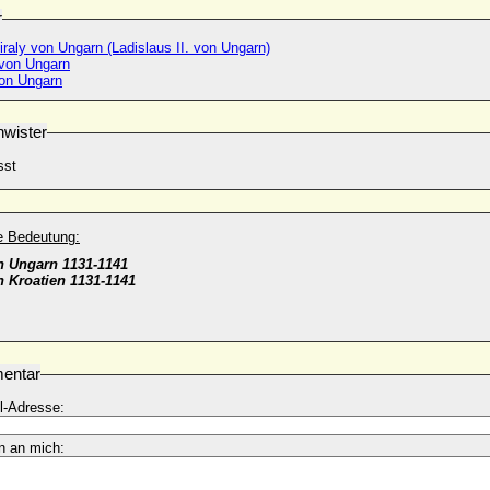
r
Kiraly von Ungarn (Ladislaus II. von Ungarn)
 von Ungarn
von Ungarn
wister
sst
he Bedeutung:
n Ungarn 1131-1141
 Kroatien 1131-1141
entar
l-Adresse:
n an mich: