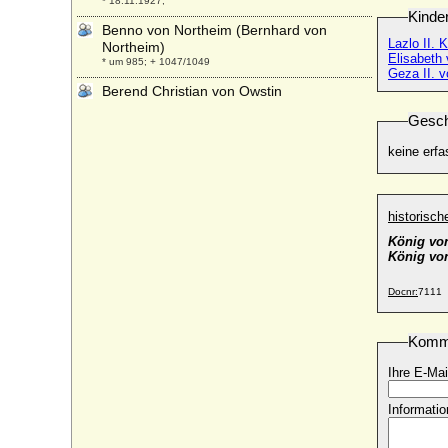
* 18.11.1927;
Kinde
Benno von Northeim (Bernhard von
Lazlo II. 
Northeim)
Elisabeth
* um 985; + 1047/1049
Geza II. 
Berend Christian von Owstin
* 1663; + 1717
Gesch
Berend von Plessen (Berend von Pless)
* ?; + 04.02.1555
keine erfa
Berendt Christoph von Owstin
* ?; + 04.08.1768
historisc
Berendt Friedrich von Owstin
* 16.01.1732; + 23.03.1786
König vo
König von
Berengar im Hessengau
* um 836; + nach 879
Docnr:
7111
Berengar I. von Friaul
* 840 (845); + 07.04.924
Komm
Berengar II. von Ivrea
* um 900; + 06.08.966
Ihre E-Mai
Berengar II. von Sulzbach (auch:
Informatio
Berengar I.)
* um 1080; + 03.12.1125