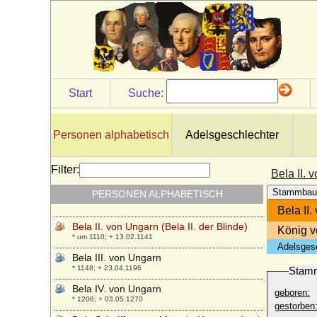
* 1560; + 1603
Beatriz de Portugal
* 1347; + 1381
Beatriz de Vilhena
* um 1480; + 1535
Beatriz Pimentel y Pacheco
Start
Suche:
+ 10.07.1537
Bechtold Christian August von Bernstorff
(Bechtold von Benstorff), Graf
Personen alphabetisch
Adelsgeschlechter
* 25.10.1803; + 25.06.1890
Behrend Friedrich August von der Marwitz
Filter:
Bela II. 
* 03.06.1740; + 19.09.1793
Stammbau
PERSONEN ALPHABETISCH
Bela I. von Ungarn
* um 1015; + 1063
Bela II.
Bela II. von Ungarn (Bela II. der Blinde)
König v
* um 1110; + 13.02.1141
Adelsges
Bela III. von Ungarn
* 1148; + 23.04.1196
Stam
Bela IV. von Ungarn
geboren:
* 1206; + 03.05.1270
gestorben