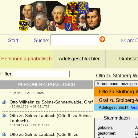
Otto von Wylich zu Hueth
* ?; + 04.06.1557
Otto W. von Windisch-Graetz
* 07.10.1873; + 25.12.1952
Otto Waldbott von Bassenheim zu
Gudenau
Start
Suche:
an:
D
+ 1586
Otto Werner Waldbott von Bassenheim,
Reichsfreiherr
Personen alphabetisch
Adelsgeschlechter
Grabstät
* 1636; + 1689
Otto Wilhelm Heinrich von Lüderitz
Filter:
* 09.07.1818; + 29.08.1855
Otto zu Stolberg-W
Otto Wilhelm von Burgund (Otte-
Stammbaum anzeigen
PERSONEN ALPHABETISCH
Guillaume de Bourgogne)
Otto zu Stolberg-
* um 958; + 21.09.1026
Graf zu Stolberg-
Otto Wilhelm zu Solms-Sonnenwalde, Graf
* 15.08.1701; + 08.02.1737
Adelsgeschlecht:
Gra
Otto zu Solms-Laubach (Otto II. zu Solms-
Stammdaten
Laubach)
* 01.10.1799; + 22.11.1872
geboren:
3
gestorben:
1
Otto zu Solms-Laubach (Otto III. zu