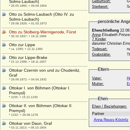
Geburtsort:
G
Solms-Laubach)
* 26.05.1860; + 09.09.1904
Sterbeort:
S
Otto zu Solms-Laubach (Otto IV. zu
Solms-Laubach)
persönliche Ang
* 26.08.1926; + 01.03.1973
Eheschließung
22.08
Otto zu Stolberg-Wernigerode, Fürst
Anna
Elisabeth Prinze
* 30.10.1837; + 19.11.1896
7 Kinder,
darunter Christian Ern
Otto zur Lippe
Todesart:
na
* ca. 1295; + 12.11.1360
Grabstätte:
T
Otto zur Lippe-Brake
* 21.12.1589; + 18.11.1657
Eltern
Ottokar Czernin von und zu Chudenitz,
Graf
Vater:
H
* 26.09.1872; + 04.04.1932
Mutter:
E
Ottokar I. von Böhmen (Ottokar I.
Premysl)
* 1155; + 15.12.1230
Ehen
Ottokar II. von Böhmen (Ottokar II.
Ehen / Beziehungen:
Premysl)
Partner
* 1232; + 26.08.1278
Anna Reuss-Köstritz
Ottokar von Daun, Graf
* 03.11.1813; + 08.10.1904