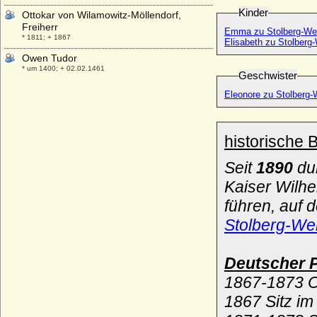
Kinder
Ottokar von Wilamowitz-Möllendorf,
Freiherr
Emma zu Stolberg-We
* 1811; + 1867
Elisabeth zu Stolberg
Owen Tudor
* um 1400; + 02.02.1461
Geschwister
Eleonore zu Stolberg-
historische 
Seit
1890
du
Kaiser Wilhe
führen, auf
Stolberg-We
Deutscher Po
1867-1873 O
1867 Sitz i