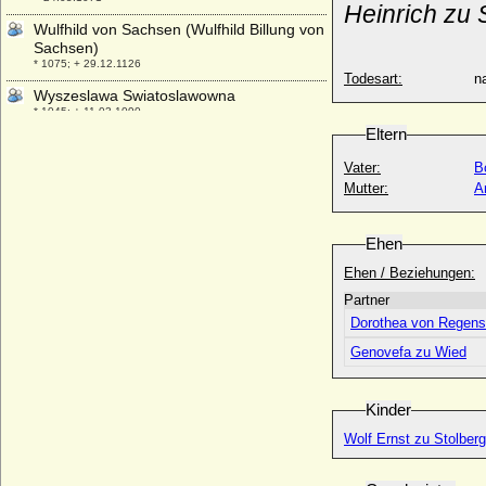
Heinrich zu 
Wulfhild von Sachsen (Wulfhild Billung von
Sachsen)
* 1075; + 29.12.1126
Todesart:
na
Wyszeslawa Swiatoslawowna
* 1045; + 11.03.1090
Eltern
Vater:
B
Mutter:
A
Ehen
Ehen / Beziehungen:
Partner
Dorothea von R
Genovefa zu Wied
Kinder
Wolf Ernst zu Stolberg