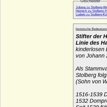
Geschwister
Juliana zu Stolberg-W
Heinrich zu Stolberg (
Ludwig zu Stolberg-Kö
historische Bedeutung
Stifter der
Linie des H
kinderlosen
von Johann z
Als Stammva
Stolberg fol
(Sohn von W
1516-1539 D
1532 Dompr