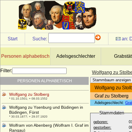
Wolfgang von der Pfalz-Zweibrücken
* 26.09.1526; + 11.06.1569
Wolfgang von Hessen
* 06.11.1896; + 12.07.1989
Wolfgang von Hohenlohe-Weikersheim
(Wolfgang II.)
* 14.06.1546; + 28.3.1610
Start
Suche:
an:
D
Wolfgang von Hohenzollern (Franz
Wolfgang von Hohenzollern)
* 1483/1484; + 16.06.1517
Personen alphabetisch
Adelsgeschlechter
Grabstät
Wolfgang Wilhelm von der Pfalz-
Zweibrücken-Neuburg
Filter:
Wolfgang zu Stolb
* 04.11.1578; + 20.03.1653
Stammbaum anzeigen
PERSONEN ALPHABETISCH
Wolfgang zu Castell-Rüdenhausen, Fürst
* 21.04.1830; + 13.01.1913
Wolfgang zu Stol
Wolfgang zu Stolberg
Graf zu Stolberg
* 01.10.1501; + 08.03.1552
Adelsgeschlecht:
Gra
Wolfgang zu Ysenburg und Büdingen in
Büdingen, Fürst
Stammdaten
* 30.03.1877; + 29.07.1920
geboren:
0
Wolfram von Abenberg (Wolfram I. Graf im
gestorben:
0
Rangau)