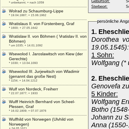
Geburtsort:
S
* unbekannt; + nach 1059
Sterbeort:
S
Wolrad zu Schaumburg-Lippe
* 19.04.1887; + 15.06.1962
persönliche Ang
Wratislaus II. von Fürstenberg, Graf
* 1600; + 27.05.1642
1. Eheschli
Wratislaw II. von Böhmen ( Vratislav II. von
Dorothea vo
Böhmen)
19.05.1545):
* um 1035; + 14.01.1092
1 Sohn:
Wsewolod I. Jaroslawitsch von Kiew (der
Gerechte)
Wolfgang (* 
* 1030; + 13.04.1093
Wsewolod III. Jurjewitsch von Wladimir
(genannt das große Nest)
2. Eheschli
* 1154; + 14.04.1212
Genovefa zu
Wulf von Nordeck, Freiherr
5 Kinder:
* 22.07.1877; + 1933
Wolfgang Ern
Wulff Heinrich Bernhard von Scheel-
Plessen, Graf
Botho (1548-
* 16.02.1809; + 07.07.1876
Johann zu S
Wulfhild von Norwegen (Ulvhild von
Anna (1550-1
Norwegen)
+ 24.05.1071