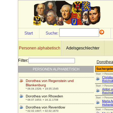
* 11.05.1634; + 01.04.1692
Dorothea von Österreich (Maria Dorothea
von Österreich)
* 24.06.1867; + 06.04.1932
Dorothea von Packmohr
* keine Daten; + keine Daten
Start
Suche:
Dorothea von Peccatel
* vor 1476; + vor 1512
Dorothea von Pilgram
Personen alphabetisch
Adelsgeschlechter
* 1600; + ?
Dorothea von Podewils a.d.H. Zietlow
Filter:
Dorothea
+ 1673
PERSONEN ALPHABETISCH
Dorothea von Pommern-Stettin
* 07.02.1528; + 04.06.1558
Dorothea von Regenstein und
Blankenburg
* 06.04.1526; + 19.05.1545
Dorothea von Rhoeden
* 06.07.1653; + 16.11.1708
Dorothea von Reventlow
* 02.02.1607; + 02.02.1670