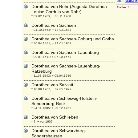
Dorothea von Rohr (Augusta Dorothea
Louise Cordula von Rohr)
* 09.02.1709; + 06.11.1768
Dorothea von Sachsen
* 04.10.1563; + 13.02.1587
Dorothea von Sachsen-Coburg und Gotha
* 30.04.1881; + 21.01.1967
Dorothea von Sachsen-Lauenburg
* 09.07.1511; + 07.10.1571
Dorothea von Sachsen-Lauenburg-
Ratzeburg
* 11.03.1543; + 05.04.1586
Dorothea von Salviati
* 10.09.1907; + 07.05.1972
Dorothea von Schleswig-Holstein-
Sonderburg-Beck
* 24.11.1685; + 25.12.1761
Dorothea von Schlieben
* ?; + vor 1607
Dorothea von Schwarzburg-
Sondershausen