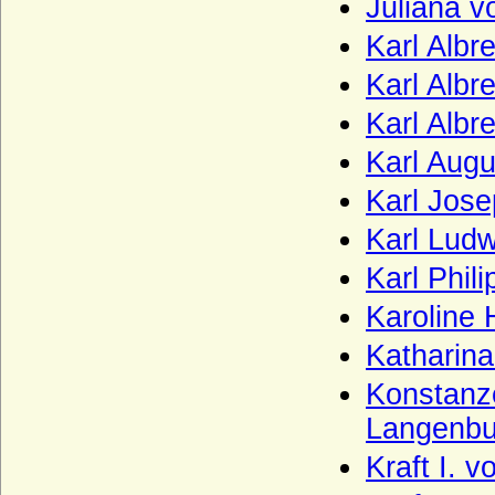
Juliana 
Kielmansegg, Österreich)
Karl Albr
Kinsky von Wchinitz und Tettau
Karl Albr
Kirchbach (Herren, Freiherren und Grafen
von Kirchbach)
Karl Albr
Kleist (Adelsfamilie von Kleist)
Karl Augu
Klitzing (Adelsfamilie von Klitzing)
Karl Jose
Knesebeck (Herren von dem Knesebeck
und Freiherren v.d.Knesebeck-
Karl Ludw
Milendonck)
Karl Phil
Knigge (Herren und Freiherren Knigge)
Karoline 
Knobelsdorff (Adelsfamilie von
Knobelsdorff)
Katharina
Knoblauch (Herren von Knoblauch)
Konstanz
Komnenen
Langenbu
Konradiner
Kraft I. 
Köller (Adelsfamilie von Köller)