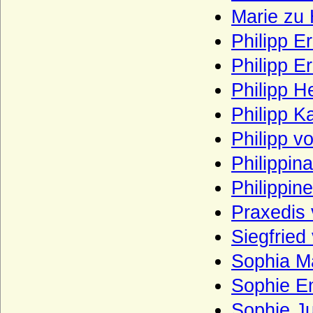
Marie zu
Le Fort, Herren und Freiherren
Philipp 
Lehndorff (Reichsgrafen von Lehndorff,
preuss. Grafen von Lehndorff)
Philipp E
Lehwaldt (Herren von Lehwaldt)
Philipp H
Lengheim (Freiherren und Grafen von
Philipp K
Lengheim)
Philipp v
Lepel (Freiherren und Grafen von Lepel)
Leslie (Adelsfamilie Leslie, Clan Leslie,
Philippin
Grafen von Leslie)
Philippin
Lestwitz (Herren und Freiherren von
Lestwitz)
Praxedis
Lettow-Vorbeck
Siegfrie
Levetzow (Herren, Freiherren und Grafen
Sophia M
von Levetzow)
Sophie Em
Leyen - Herren, Reichsfreiherren,
Reichsgrafen und Fürsten von der Leyen
Sophie J