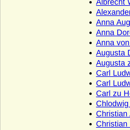
Albrecht
Hedemann (Herren von Hedemann)
Alexander
Henckel von Donnersmarck, Freiherren,
Grafen und Fürsten
Anna Aug
Herberstein (Reichsfreiherren, Grafen,
Anna Dor
Reichsgrafen von Herberstein)
Anna von
Herren, Freiherren und Grafen von
Schwerin
Augusta 
Herren, Grafen und Fürsten von Moers
Augusta 
Herren und Grafen von Eberstein
Carl Lud
Herren und Grafen von Querfurt
Carl Lud
Herren und Grafen von Zimmern
Carl zu 
Herren und Grafen von Zutphen
Chlodwig 
Herren von Gemen
Christian
Herren von Götterswick
Christian
Herren von Neuffen (Herren von Niefen)