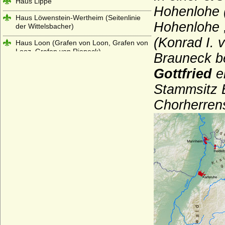
Haus Lippe
Hohenlohe 
Haus Löwenstein-Wertheim (Seitenlinie
Hohenlohe 
der Wittelsbacher)
(Konrad I. 
Haus Loon (Grafen von Loon, Grafen von
Looz, Grafen von Rieneck)
Brauneck b
Haus Lothringen-Mercoeur
Gottfried
e
Haus Lothringen-Vaudemont
Stammsitz 
Haus Lusignan
Chorherrens
Haus Luxemburg (Haus Limburg-
Luxemburg)
Haus Luxemburg-Ligny
Haus Manderscheid (Herren und Grafen
von Manderscheid)
Haus Melun
Haus Merode (Maison de Merode)
Haus Montfort-l'Amaury