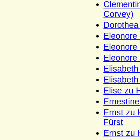
Clementin
Hertzberg (Herren und Grafen von
Hertzberg)
Corvey)
Herzöge und Fürsten von Hohenberg
Dorothea
Herzöge von Lothringen aus der Familie
Eleonore
der Wigeriche
Eleonore
Heyden und Heyden-Linden
Hochberg (Hohberg, Hoberg)
Eleonore
Hoensbroech (niederländisch: van
Elisabeth
Hoensbroeck), Reichsfreiherren, Grafen,
Reichsgrafen
Elisabet
Hohenems (Herren und Grafen von
Elise zu
Hohenems)
Ernestine
Hohenzollern
Ernst zu 
Holstein (Adelsfamilie von Holstein)
Fürst
Hompesch (Freiherren, Reichsgrafen und
preußische Grafen von Hompesch)
Ernst zu 
Horn (Herren von Horn), preuss. Briefadel