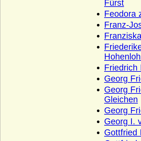
Fürst
1772
Feodora 
Horn (Herren von Horn), preuss. Briefadel
1865
Franz-Jos
Howard (House of Howard)
Franziska
Hoym (Herren Reichsfreiherren,
Friederik
Reichsgrafen und Grafen)
Hohenloh
Ilow
Friedrich
Ingersleben (Herren von Ingersleben)
Georg Fri
Innhausen und Knyphausen (Freiherren,
Grafen und Fürsten zu I.)
Georg Fri
Itzenplitz (Herren und Grafen von
Gleichen
Itzenplitz)
Jagiellonen
Georg Fr
Jagow (Familie von Jagow)
Georg I.
Jasmund (Herren von Jasmund)
Gottfried
Jeetze (Herren von Jeetze)