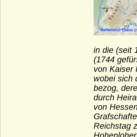
Haus Montmorency (Maison de
Montmorency)
Haus Namur
Haus Nassau (Ottonische Linie)
Haus Nassau (Walramische Linie)
in die (seit
Haus Oettingen
(1744 gefür
Haus Oldenburg
von Kaiser F
Haus Orléans-Longueville
wobei sich 
Haus Petrovic-Njego?
bezog, der
Haus Plantagenet
durch Heira
Haus Poniatowski
von Hessen 
Haus Pückler
Grafschafte
Haus Radziwill
Reichstag z
Haus Rappoltstein (Herren zu
Hohenloher