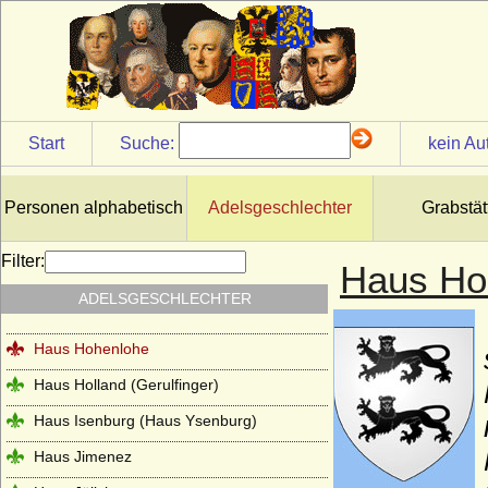
Haus Gonzaga
Haus Grailly (Haus Foix-Grailly)
Haus Grimaldi
Haus Guise (Haus Lothringen-Guise)
Start
Suche:
kein Au
Haus Habsburg (Habsburger)
Haus Habsburg-Lothringen
Personen alphabetisch
Adelsgeschlechter
Grabstät
Haus Hanau
Filter:
Haus Ho
Haus Hannover (Welfen)
ADELSGESCHLECHTER
Haus Hauteville
Haus Hohenlohe
Haus Holland (Gerulfinger)
Haus Isenburg (Haus Ysenburg)
Haus Jimenez