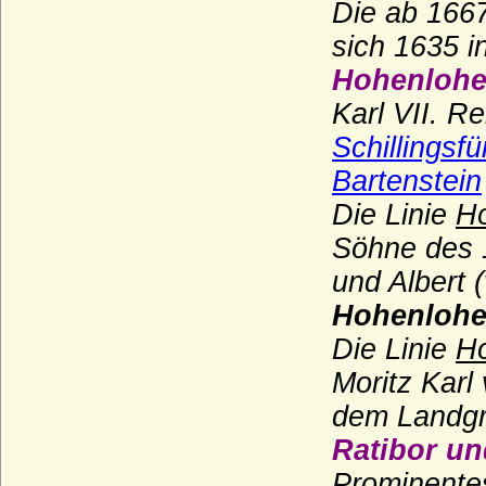
Die ab 166
Haus Schönburg
sich 1635 i
Haus Schwarzburg
Hohenlohe
Haus Sforza
Karl VII. R
Schillingsfü
Haus Sobieski
Bartenstein
Haus Solms
Die Linie
Ho
Haus Stuart
Söhne des 1
Haus Talleyrand-Périgord
und Albert 
Haus Thurn und Taxis
Hohenlohe
Haus Trastamara
Die Linie
Ho
Haus Tudor
Moritz Karl
Haus Valois (Valois-Hauptlinie)
dem Landg
Haus Valois-Alencon
Ratibor un
Haus Valois-Angoulême
Prominentes