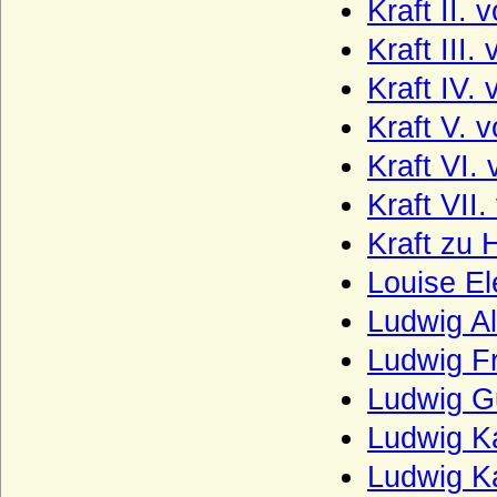
Kraft II.
Königsegg (Freiherren und Grafen von
Kraft III
Königsegg)
Kraft IV.
Königsmarck
Kraft V.
Koppelow (Herren von Koppelow)
Korff (von Korff gen. Schmising, von Korff
Kraft VI
gen. Schmising-Kerssenbrock)
Kraft VII
Kottwitz (Herren und Freiherren von
Kottwitz)
Kraft zu 
Krockow, Herren und preußische Grafen
Louise E
Kröcher (Herren von Kröcher)
Ludwig A
Krusemarck (Herren von Krusemarck)
Ludwig Fr
Küssow (Herren und Reichsgrafen von
Ludwig G
Küssow)
Ludwig Ka
Kulmiz (Herren von Kulmiz)
Ludwig K
Kunheim (Kuenheim), Herren und Grafen
von Kunheim