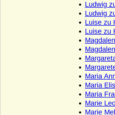
Ludwig z
Kunstadt (Adelsfamilie von Kunstadt-
Podiebrad)
Ludwig z
Lamberg, Freiherren, Grafen und Fürsten
Luise zu 
Langermann, Herren und Freiherren von
Luise zu
Langermann
Magdalen
Landgrafen von Leuchtenberg
Magdalen
Landsberg (Landsberg-Velen),
Reichsfreiherren u. preuss. Grafen
Margaret
Larisch, Larisch von Groß-Nimsdorff und
Margaret
Larisch von Mönnich (Herren, Freiherren
und Grafen)
Maria Ann
Laskariden
Maria El
Lattorff (Herren von Lattorff)
Maria Fra
L'Estocq (Herren von L'Estocq)
Marie Leo
Ledebur (Ledebur-Wicheln), Herren,
Freiherren und Grafen von Ledebur bzw.
Marie Me
Ledebur-Wicheln