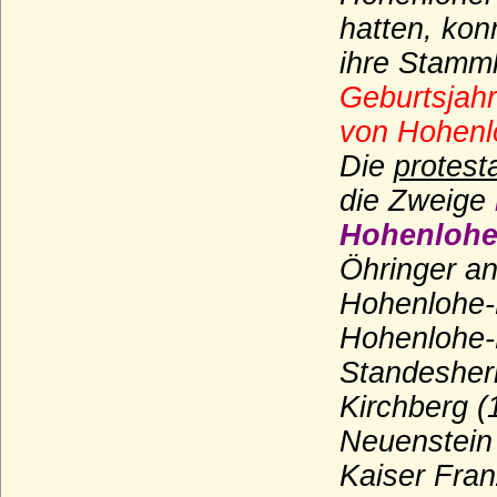
Rappoltstein)
hatten, kon
Haus Reuß (Reuss)
ihre Stamm
Haus Rietberg (Grafen von Rietberg)
Geburtsjahr
Haus Rohan (Maison de Rohan)
von Hohenl
Haus Runkel
Die
protest
Haus Sachsen-Coburg und Gotha
die Zweige
(Wettiner)
Hohenlohe
Haus Salm
Öhringer an
Haus Savoyen
Hohenlohe-N
Haus Sayn-Wittgenstein
Hohenlohe-L
Haus Scarponnois (Maison de Scarpone)
Standesherr
Haus Schauenburg
Kirchberg (
Haus Schoenaich (Schoenaich-Carolath
Neuenstei
und Carolath-Beuthen)
Kaiser Fran
Haus Schönborn (Reichsfreiherren und
Reichsgrafen von Schönborn)