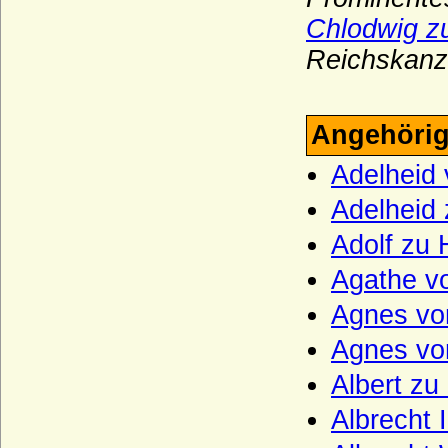
Haus Valois-Orléans
Chlodwig zu
Haus Visconti
Reichskanzl
Haus Waldburg
Haus Waldeck
Angehörig
Haus Wassenberg (Familie der
Flamenses)
Adelheid
Haus Wessex (Angelsachsen)
Adelheid
Haus Wevelinghoven
Adolf zu 
Haus Wied
Agathe vo
Haus Windsor (ehemals Sachsen-Coburg
Agnes vo
und Gotha)
Agnes vo
Haus Württemberg
Haus York
Albert zu
Haxthausen (Freiherren und Grafen von
Albrecht 
Haxthausen)