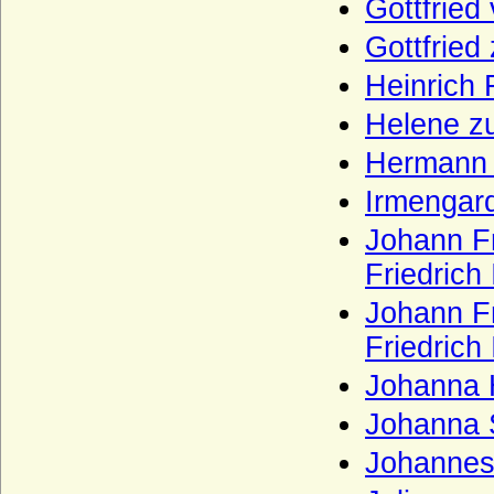
Gottfried
Kameke (Herren und Grafen von Kameke)
Gottfried
Kannacher (Herren von Kannacher)
Heinrich 
Kapetinger (Les Capétiens)
Helene z
Kardorff (Herren von Kardorff)
Hermann 
Karolinger
Irmengar
Karstedt (Herren von Karstedt)
Johann F
Katte (Herren und Grafen von Katte)
Friedrich 
Kerssenbrock (Herren von Kerssenbrock)
Johann F
Kesselstatt (Ritter, Reichsfreiherren,
Friedrich 
Reichsgrafen von Kesselstatt)
Keyserlingk (auch Keyserling), Herren,
Johanna 
Freiherren und Grafen
Johanna 
Kielmansegg (Herren, Reichsfreiherren,
Reichsgrafen von Kielmansegg)
Johannes
Kielmansegg (Freiherren von