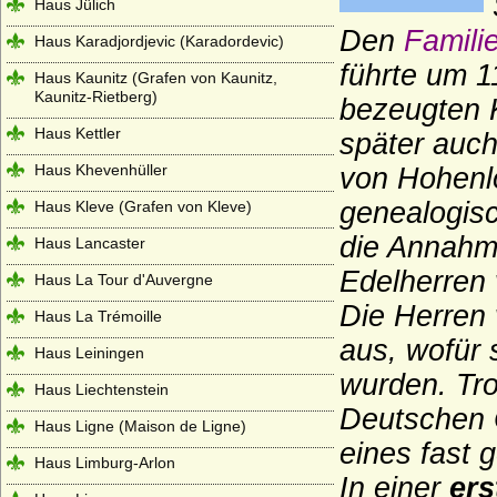
Haus Jülich
Den
Famil
Haus Karadjordjevic (Karadordevic)
führte
um 1
Haus Kaunitz (Grafen von Kaunitz,
Kaunitz-Rietberg)
bezeugten 
Haus Kettler
später auch
Haus Khevenhüller
von Hohenl
genealogisc
Haus Kleve (Grafen von Kleve)
die Annahme
Haus Lancaster
Edelherren 
Haus La Tour d'Auvergne
Die Herren 
Haus La Trémoille
aus, wofür 
Haus Leiningen
wurden. Tr
Haus Liechtenstein
Deutschen 
Haus Ligne (Maison de Ligne)
eines fast 
Haus Limburg-Arlon
In einer
ers