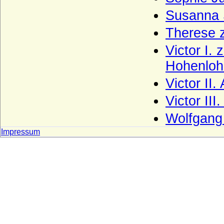
Leyen - Herren und (preuss.) Freiherren
Susanna 
von der Leyen
Therese z
Liebenthal (Herren von Liebenthal)
Victor I. 
Linstow (Herren von Linstow)
Hohenlohe
Liudolfinger (Ottonen)
Victor II
Lobkowicz (Herren, Freiherren und
Fürsten von Lobkowicz)
Victor II
Loë (auch Loe), Herren, Reichsfreiherren,
Reichsgrafen, Grafen von Loë
Wolfgang
Löw von und zu Steinfurth
Impressum
Loss (Herren und Grafen von Loss)
Lubomirski (Fürsten Lubomirski)
Luckner (Herren, Freiherren und Grafen)
Ludowinger
Lüderitz (Herren von Lüderitz)