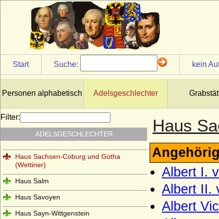
Haus Plantagenet
Haus Poniatowski
Haus Pückler
Haus Radziwill
Start
Suche:
kein Au
Haus Rappoltstein (Herren zu
Rappoltstein)
Haus Reuß (Reuss)
Personen alphabetisch
Adelsgeschlechter
Grabstät
Haus Rietberg (Grafen von Rietberg)
Filter:
Haus Sa
Haus Rohan (Maison de Rohan)
ADELSGESCHLECHTER
Haus Runkel
Angehörig
Haus Sachsen-Coburg und Gotha
(Wettiner)
Albert I. 
Haus Salm
Albert II.
Haus Savoyen
Albert Vi
Haus Sayn-Wittgenstein