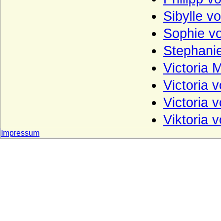
Hohenems)
Sibylle 
Hohenzollern
Sophie v
Holstein (Adelsfamilie von Holstein)
Stephanie
Hompesch (Freiherren, Reichsgrafen und
preußische Grafen von Hompesch)
Victoria 
Horn (Herren von Horn), preuss. Briefadel
Victoria 
1772
Horn (Herren von Horn), preuss. Briefadel
Victoria 
1865
Viktoria 
Howard (House of Howard)
Impressum
Hoym (Herren Reichsfreiherren,
Reichsgrafen und Grafen)
Ilow
Ingersleben (Herren von Ingersleben)
Innhausen und Knyphausen (Freiherren,
Grafen und Fürsten zu I.)