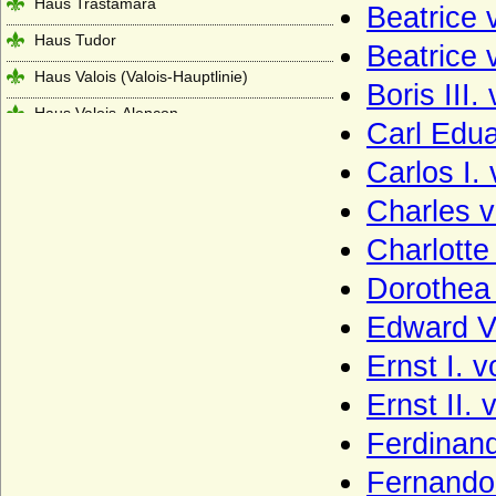
Haus Trastamara
Beatrice
Haus Tudor
Beatrice
Haus Valois (Valois-Hauptlinie)
Boris III.
Haus Valois-Alencon
Carl Edu
Haus Valois-Angoulême
Carlos I.
Haus Valois-Orléans
Charles v
Haus Visconti
Charlotte
Haus Waldburg
Dorothea
Haus Waldeck
Edward VI
Haus Wassenberg (Familie der
Flamenses)
Ernst I.
Haus Wessex (Angelsachsen)
Ernst II
Haus Wevelinghoven
Ferdinand
Haus Wied
Fernando 