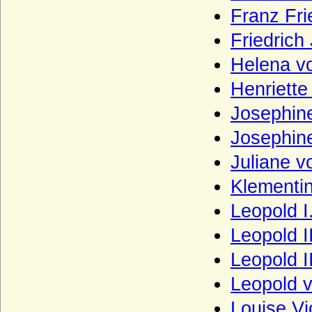
Haus Windsor (ehemals Sachsen-Coburg
Franz Fri
und Gotha)
Haus Württemberg
Friedric
Haus York
Helena vo
Haxthausen (Freiherren und Grafen von
Henriette
Haxthausen)
Josephine
Hedemann (Herren von Hedemann)
Josephin
Henckel von Donnersmarck, Freiherren,
Grafen und Fürsten
Juliane 
Herberstein (Reichsfreiherren, Grafen,
Klementin
Reichsgrafen von Herberstein)
Leopold I
Herren, Freiherren und Grafen von
Schwerin
Leopold I
Herren, Grafen und Fürsten von Moers
Leopold I
Herren und Grafen von Eberstein
Leopold 
Herren und Grafen von Querfurt
Louise Vi