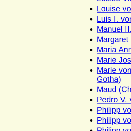
Herren und Grafen von Zimmern
Louise vo
Herren und Grafen von Zutphen
Luis I. v
Herren von Gemen
Manuel II
Herren von Götterswick
Margaret 
Herren von Neuffen (Herren von Niefen)
Maria Ann
Hertzberg (Herren und Grafen von
Hertzberg)
Marie Jos
Herzöge und Fürsten von Hohenberg
Marie von
Herzöge von Lothringen aus der Familie
Gotha)
der Wigeriche
Heyden und Heyden-Linden
Maud (Cha
Hochberg (Hohberg, Hoberg)
Pedro V. 
Hoensbroech (niederländisch: van
Philipp v
Hoensbroeck), Reichsfreiherren, Grafen,
Reichsgrafen
Philipp v
Hohenems (Herren und Grafen von
Philipp 