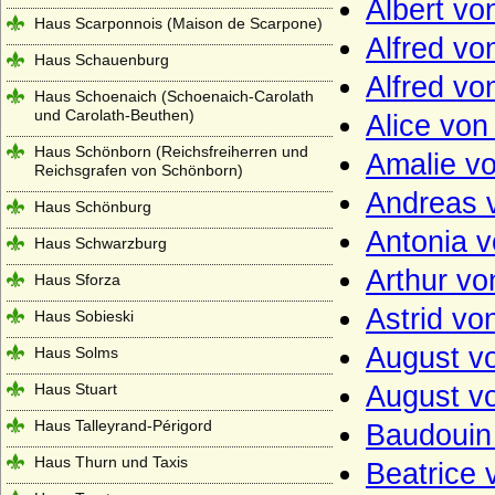
Albert v
Haus Scarponnois (Maison de Scarpone)
Alfred vo
Haus Schauenburg
Alfred v
Haus Schoenaich (Schoenaich-Carolath
und Carolath-Beuthen)
Alice von
Haus Schönborn (Reichsfreiherren und
Amalie v
Reichsgrafen von Schönborn)
Andreas 
Haus Schönburg
Antonia v
Haus Schwarzburg
Arthur vo
Haus Sforza
Astrid vo
Haus Sobieski
August v
Haus Solms
Haus Stuart
August v
Haus Talleyrand-Périgord
Baudouin 
Haus Thurn und Taxis
Beatrice 