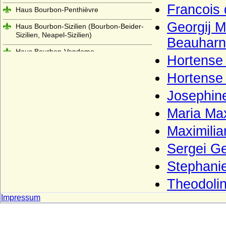
Francois
Haus Bourbon-Penthièvre
Georgij 
Haus Bourbon-Sizilien (Bourbon-Beider-
Sizilien, Neapel-Sizilien)
Beauharn
Haus Bourbon-Vendome
Hortense 
Haus Braganza
Hortense
Haus Brienne
Josephin
Haus Bruce
Maria Ma
Haus Burgund - älteres Haus (Haus
Burgund-Portugal)
Maximili
Haus Burgund - älteres Haus (Herzöge
Sergei G
von Burgund 1032-1361)
Stephani
Haus Burgund-Ivrea
Theodoli
Haus Burgund - jüngeres Haus
(burgundische Valois)
Impressum
Haus Castell