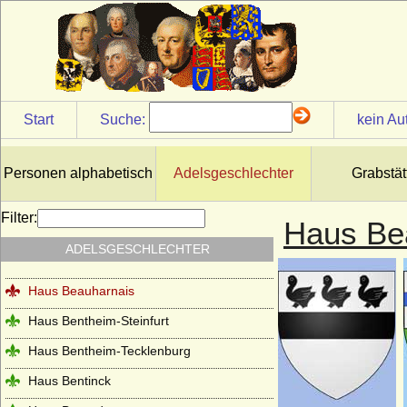
Haus Anjou - jüngeres Haus (Haus Valois-
Anjou)
Haus Arenberg
Haus Auersperg
Haus Auvergne-Poitou (Ramnulfiden)
Start
Suche:
kein Au
Haus Avesnes
Haus Avis
Personen alphabetisch
Adelsgeschlechter
Grabstät
Haus Barcelona
Filter:
Haus Be
Haus Battenberg (Mountbatten)
ADELSGESCHLECHTER
Haus Beaufort
Haus Beauharnais
Haus Bentheim-Steinfurt
Haus Bentheim-Tecklenburg
Haus Bentinck