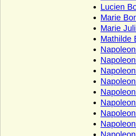
Lucien B
Haus Dampierre
Haus della Rovere
Marie Bo
Haus Dunkeld
Marie Juli
Haus Egmond
Mathilde
Haus Enriquez (Casa de Enriquez)
Napoleon
Haus Erbach
Napoleon 
Haus Erdõdy
Napoleon 
Haus Este
Napoleon 
Haus Farnese
Napoleon
Haus Flandern (Balduine)
Napoleon
Haus Frankreich-Artois
Napoleon
Haus Frankreich-Courtenay (Maison
capétienne de Courtenay)
Napoleon
Haus Frankreich-Dreux
Napoleon 