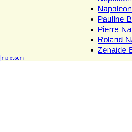
Haus Frankreich-Évreux
Napoleon
Haus Frankreich-Vermandois
Pauline 
Haus Fürstenberg (Fürstenhaus)
Pierre N
Haus Gediminas (Gediminiden)
Roland N
Haus Gonzaga
Zenaide 
Haus Grailly (Haus Foix-Grailly)
Impressum
Haus Grimaldi
Haus Guise (Haus Lothringen-Guise)
Haus Habsburg (Habsburger)
Haus Habsburg-Lothringen
Haus Hanau
Haus Hannover (Welfen)
Haus Hauteville
Haus Hohenlohe