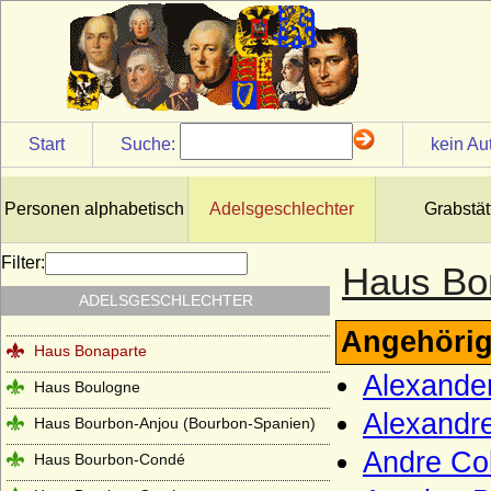
Haus Beaufort
Haus Beauharnais
Haus Bentheim-Steinfurt
Haus Bentheim-Tecklenburg
Start
Suche:
kein Au
Haus Bentinck
Haus Bernadotte
Personen alphabetisch
Adelsgeschlechter
Grabstät
Haus Béthune (Maison de Béthune)
Haus Biron von Kurland
Filter:
Haus Bo
Haus Blois (Haus Blois-Champagne,
ADELSGESCHLECHTER
Theobaldinder)
Angehörig
Haus Bonaparte
Alexander
Haus Boulogne
Alexandr
Haus Bourbon-Anjou (Bourbon-Spanien)
Andre Co
Haus Bourbon-Condé