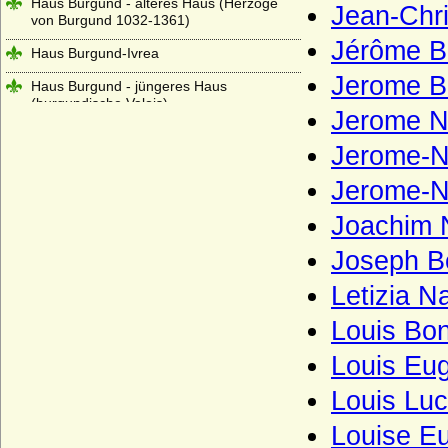
Haus Burgund - älteres Haus (Herzöge
Jean-Chr
von Burgund 1032-1361)
Jérôme B
Haus Burgund-Ivrea
Jerome B
Haus Burgund - jüngeres Haus
(burgundische Valois)
Jerome N
Haus Castell
Jerome-N
Haus Chabot (Maison de Chabot)
Jerome-N
Haus Chalon
Joachim 
Haus Château-Landon
Joseph B
Haus Châtillon
Letizia N
Haus Cirksena
Louis Bo
Haus Clary-Aldringen
Louis Eu
Haus Courtenay (Älteres Haus Courtenay)
Louis Luc
Haus Croy
Louise E
Haus Czartoryski