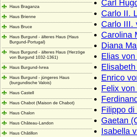
Carl Hug
Haus Braganza
Carlo II.
Haus Brienne
Carlo III
Haus Bruce
Carolina
Haus Burgund - älteres Haus (Haus
Burgund-Portugal)
Diana Ma
Haus Burgund - älteres Haus (Herzöge
Elias vo
von Burgund 1032-1361)
Elisabet
Haus Burgund-Ivrea
Enrico v
Haus Burgund - jüngeres Haus
(burgundische Valois)
Felix vo
Haus Castell
Ferdinand
Haus Chabot (Maison de Chabot)
Filippo d
Haus Chalon
Gaetan (
Haus Château-Landon
Isabella 
Haus Châtillon