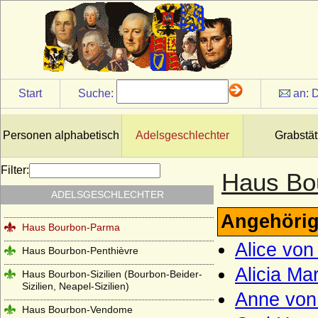
Theobaldinder)
Haus Bonaparte
Haus Boulogne
Haus Bourbon-Anjou (Bourbon-Spanien)
Start
Suche:
an:
D
Haus Bourbon-Condé
Haus Bourbon-Conti
Personen alphabetisch
Adelsgeschlechter
Grabstät
Haus Bourbon-Dampierre (Maison de
Dampierre-Bourbon)
Filter:
Haus Bo
Haus Bourbon-Montpensier
ADELSGESCHLECHTER
Haus Bourbon-Orleans (Haus Orleans)
Angehörig
Haus Bourbon-Parma
Alice von
Haus Bourbon-Penthièvre
Alicia Ma
Haus Bourbon-Sizilien (Bourbon-Beider-
Sizilien, Neapel-Sizilien)
Anne von
Haus Bourbon-Vendome