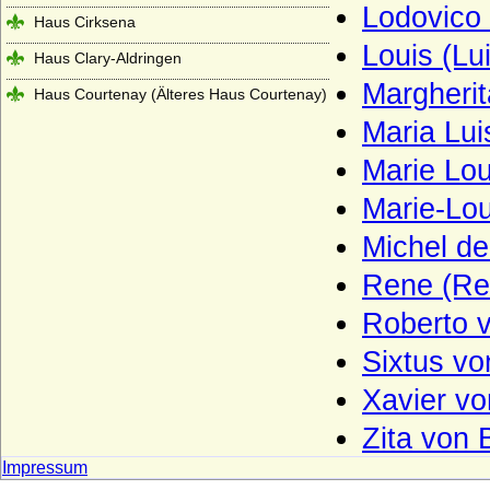
Lodovico
Haus Cirksena
Louis (Lu
Haus Clary-Aldringen
Margheri
Haus Courtenay (Älteres Haus Courtenay)
Maria Lu
Haus Croy
Marie Lo
Haus Czartoryski
Marie-Lo
Haus Dampierre
Haus della Rovere
Michel d
Haus Dunkeld
Rene (Re
Haus Egmond
Roberto 
Haus Enriquez (Casa de Enriquez)
Sixtus v
Haus Erbach
Xavier v
Haus Erdõdy
Zita von 
Haus Este
Impressum