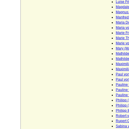
Kameke (Herren und Grafen von Kameke)
Luise Fr
Magdale
Kannacher (Herren von Kannacher)
Magnus 
Manfred 
Kapetinger (Les Capétiens)
Maria D
Maria v
Kardorff (Herren von Kardorff)
Marie Fr
Marie T
Karolinger
Marie v
Karstedt (Herren von Karstedt)
Mary (M
Mathild
Katte (Herren und Grafen von Katte)
Mathild
Maximil
Kerssenbrock (Herren von Kerssenbrock)
Maximil
Paul vo
Kesselstatt (Ritter, Reichsfreiherren,
Paul vo
Reichsgrafen von Kesselstatt)
Pauline
Pauline
Keyserlingk (auch Keyserling), Herren,
Pauline
Freiherren und Grafen
Philipp 
Philipp 
Kielmansegg (Herren, Reichsfreiherren,
Reichsgrafen von Kielmansegg)
Philipp 
Robert 
Kielmansegg (Freiherren von
Rupert 
Kielmansegg, Österreich)
Sabina 