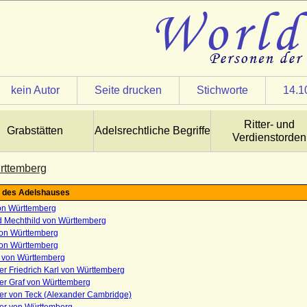
kein Autor
Seite drucken
Stichworte
14.1
Ritter- und
Grabstätten
Adelsrechtliche Begriffe
Verdienstorden
rttemberg
 des Adelshauses
n Württemberg
d Mechthild von Württemberg
on Württemberg
on Württemberg
t von Württemberg
r Friedrich Karl von Württemberg
er Graf von Württemberg
er von Teck (Alexander Cambridge)