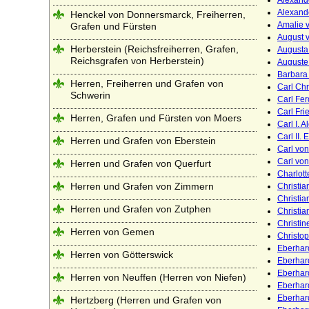
Alexand
Alexand
Henckel von Donnersmarck, Freiherren,
Amalie 
Grafen und Fürsten
August 
Herberstein (Reichsfreiherren, Grafen,
Augusta
Reichsgrafen von Herberstein)
Auguste
Barbara
Herren, Freiherren und Grafen von
Carl Chr
Schwerin
Carl Fe
Carl Fri
Herren, Grafen und Fürsten von Moers
Carl I. 
Carl II.
Herren und Grafen von Eberstein
Carl vo
Carl von
Herren und Grafen von Querfurt
Charlot
Herren und Grafen von Zimmern
Christia
Christia
Herren und Grafen von Zutphen
Christia
Christin
Herren von Gemen
Christo
Eberhard
Herren von Götterswick
Eberhard
Eberhard
Herren von Neuffen (Herren von Niefen)
Eberhard
Eberhard
Hertzberg (Herren und Grafen von