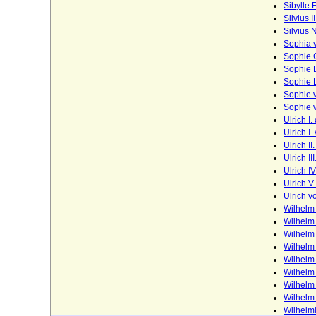
Sibylle 
Kinsky von Wchinitz und Tettau
Silvius 
Silvius
Kirchbach (Herren, Freiherren und Grafen
Sophia 
von Kirchbach)
Sophie 
Sophie 
Kleist (Adelsfamilie von Kleist)
Sophie 
Sophie 
Klitzing (Adelsfamilie von Klitzing)
Sophie v
Knesebeck (Herren von dem Knesebeck
Ulrich I
und Freiherren v.d.Knesebeck-
Ulrich I
Milendonck)
Ulrich I
Ulrich I
Knigge (Herren und Freiherren Knigge)
Ulrich I
Ulrich V
Knobelsdorff (Adelsfamilie von
Ulrich 
Knobelsdorff)
Wilhelm 
Wilhelm 
Knoblauch (Herren von Knoblauch)
Wilhelm 
Wilhelm
Komnenen
Wilhelm 
Konradiner
Wilhelm 
Wilhelm
Köller (Adelsfamilie von Köller)
Wilhelm
Wilhelm