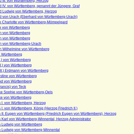
 III. von Württemberg, Herzog
 IV. von Württemberg, genannt der Jüngere, Graf
d Ludwig von Württemberg, Herzog
d von Urach (Eberhard von Württemberg-Urach)
e Charlotte von Württemberg-Mömpelgard
e von Württemberg
th von Württemberg
th von Württemberg
th von Württemberg-Urach
th Wilhelmine von Württemberg
n Württemberg
.) von Württemberg
I.) von Württemberg
III.) Erdmann von Württemberg
istine von Württemberg
nd von Württemberg
rancis) von Teck
ike Sophie von Württemberg-Oels
ike von Württemberg
h I. von Württemberg, Herzog
h I. von Württemberg, König (Herzog Friedrich II.)
h II. Eugen von Württemberg (Friedrich Eugen von Württemberg), Herzog
h Karl von Württemberg-Winnental, Herzog-Administrator
ch Ludwig von Württemberg
ch Ludwig von Württemberg-Winnental