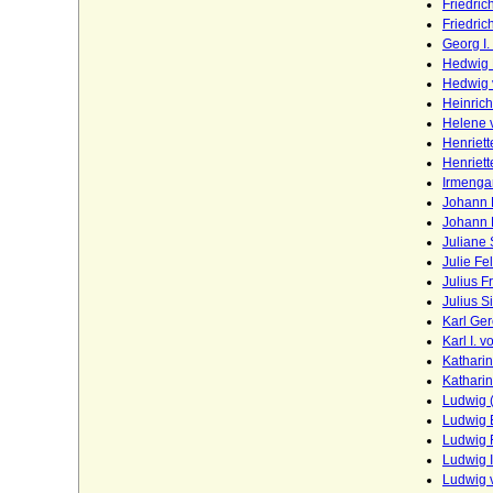
Friedri
Horn (Herren von Horn), preuss. Briefadel
Friedri
1865
Georg I
Hedwig 
Howard (House of Howard)
Hedwig 
Heinric
Hoym (Herren Reichsfreiherren,
Helene 
Reichsgrafen und Grafen)
Henriet
Henriet
Ilow
Irmenga
Johann F
Ingersleben (Herren von Ingersleben)
Johann 
Innhausen und Knyphausen (Freiherren,
Juliane 
Grafen und Fürsten zu I.)
Julie Fe
Julius F
Itzenplitz (Herren und Grafen von
Julius 
Itzenplitz)
Karl Ge
Karl I. 
Jagiellonen
Kathari
Kathari
Jagow (Familie von Jagow)
Ludwig 
Ludwig 
Jasmund (Herren von Jasmund)
Ludwig 
Jeetze (Herren von Jeetze)
Ludwig I
Ludwig 