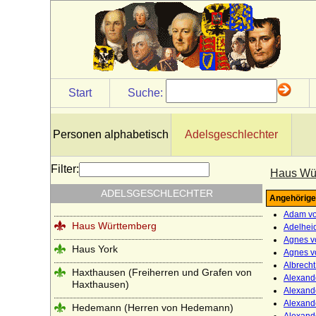
Haus Visconti
Haus Waldburg
Haus Waldeck
Haus Wassenberg (Familie der
Start
Suche:
Flamenses)
Haus Wessex (Angelsachsen)
Personen alphabetisch
Adelsgeschlechter
Haus Wevelinghoven
Haus Wied
Filter:
Haus Wü
Haus Windsor (ehemals Sachsen-Coburg
ADELSGESCHLECHTER
Angehörige
und Gotha)
Adam vo
Haus Württemberg
Adelhei
Agnes v
Haus York
Agnes v
Albrech
Haxthausen (Freiherren und Grafen von
Alexande
Haxthausen)
Alexand
Alexand
Hedemann (Herren von Hedemann)