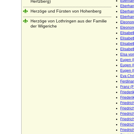
Eberhard
Hertzberg)
Eberhard
Herzöge und Fürsten von Hohenberg
Eberhar
Eberhar
Herzöge von Lothringen aus der Familie
Eleonor
der Wigeriche
Eleonor
Elisabe
Heyden und Heyden-Linden
Elisabe
Elisabe
Hochberg (Hohberg, Hoberg)
Elisabe
Elsa vo
Hoensbroech (niederländisch: van
Eugen (I
Hoensbroeck), Reichsfreiherren, Grafen,
Eugen (I
Reichsgrafen
Eugen (
Hohenems (Herren und Grafen von
Eva Chr
Hohenems)
Ferdina
Franz (F
Hohenzollern
Frieder
Frieder
Holstein (Adelsfamilie von Holstein)
Friedric
Friedric
Hompesch (Freiherren, Reichsgrafen und
Friedric
preußische Grafen von Hompesch)
Friedric
Friedri
Horn (Herren von Horn), preuss. Briefadel
Friedri
1772