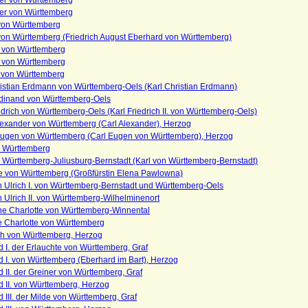
er von Württemberg
er von Württemberg
von Württemberg
von Württemberg (Friedrich August Eberhard von Württemberg)
 von Württemberg
 von Württemberg
 von Württemberg
istian Erdmann von Württemberg-Oels (Karl Christian Erdmann)
rdinand von Württemberg-Oels
edrich von Württemberg-Oels (Karl Friedrich II. von Württemberg-Oels)
Alexander von Württemberg (Carl Alexander), Herzog
 Eugen von Württemberg (Carl Eugen von Württemberg), Herzog
n Württemberg
 Württemberg-Juliusburg-Bernstadt (Karl von Württemberg-Bernstadt)
te von Württemberg (Großfürstin Elena Pawlowna)
n Ulrich I. von Württemberg-Bernstadt und Württemberg-Oels
n Ulrich II. von Württemberg-Wilhelminenort
ne Charlotte von Württemberg-Winnental
e Charlotte von Württemberg
ph von Württemberg, Herzog
 I. der Erlauchte von Württemberg, Graf
 I. von Württemberg (Eberhard im Bart), Herzog
 II. der Greiner von Württemberg, Graf
 II. von Württemberg, Herzog
 III. der Milde von Württemberg, Graf