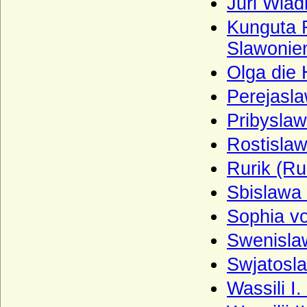
Juri Wlad
Wartenberg (Herren von Wartenberg,
Böhmen)
Kunguta 
Wartensleben (Herren und Grafen von
Slawonie
Wartensleben)
Olga die 
Wasa
Perejasla
Wassiltschikow (Fürsten Wassiltschikow)
Pribyslaw
Wedel (Herren, Freiherren und Grafen
von Wedel)
Rostislaw
Weichs (von Weichs zur Wenne, v. Weichs
Rurik (Ru
zu Rösberg), Herren, Freiherren
Welfen
Sbislawa
Welfen (Jüngere Welfen, Haus Welf-Este)
Sophia v
Wellesley
Swenisla
Wenckheim (Wenkheim), Herren,
Swjatosla
Freiherren und Grafen von Wenckheim
Wassili I
Westerholt (Westerholt-Gysenberg),
Reichsfreiherren und Reichsgrafen von W.