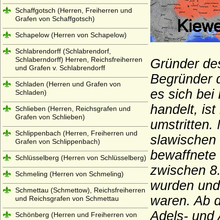
Schaffgotsch (Herren, Freiherren und
Grafen von Schaffgotsch)
Schapelow (Herren von Schapelow)
Schlabrendorff (Schlabrendorf,
Schlaberndorff) Herren, Reichsfreiherren
Gründer des
und Grafen v. Schlabrendorff
Begründer 
Schladen (Herren und Grafen von
es sich bei
Schladen)
handelt, is
Schlieben (Herren, Reichsgrafen und
Grafen von Schlieben)
umstritten.
Schlippenbach (Herren, Freiherren und
slawischen
Grafen von Schlippenbach)
bewaffnete 
Schlüsselberg (Herren von Schlüsselberg)
zwischen 8.
Schmeling (Herren von Schmeling)
wurden und
Schmettau (Schmettow), Reichsfreiherren
waren. Ab d
und Reichsgrafen von Schmettau
Adels- und 
Schönberg (Herren und Freiherren von