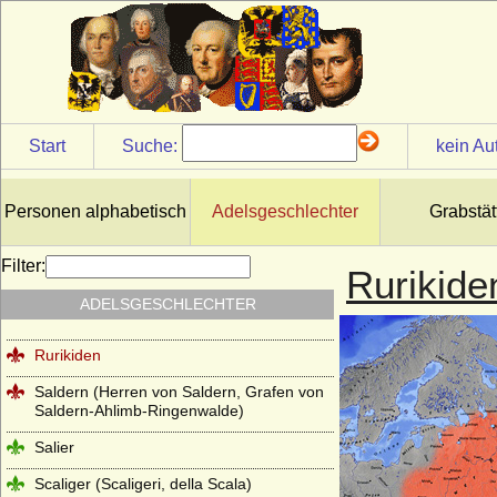
Rohr (Herren von Rohr, von Rohr gen. von
Wahlen-Jürgass)
Rolloniden (Normannen,
Anglonormannen)
Romanow
Start
Suche:
kein Au
Romanow-Holstein-Gottorp
Rosenberg (tschechisch Ro?mberkové)
Personen alphabetisch
Adelsgeschlechter
Grabstät
Rosenkrantz (Rosencrantz)
Filter:
Rurikide
Rottal (tschechisch: hrabì z Rottalu)
ADELSGESCHLECHTER
Rüchel (Herren von Rüchel)
Rurikiden
Saldern (Herren von Saldern, Grafen von
Saldern-Ahlimb-Ringenwalde)
Salier
Scaliger (Scaligeri, della Scala)