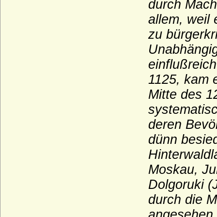
durch Mach
Seherr-Thoß)
allem, weil
Seydlitz (Seidlitz), Herren von
zu bürgerkr
Smirický von Smirice
Unabhängig
Spanheimer (Sponheimer)
einflußreic
Sparre, Sparre-Kroneberg (Herren,
Freiherren und Grafen)
1125, kam e
Mitte des 1
Stael von Holstein (auch Staël von
Holstein), Freiherren
systematis
Stammer (Die Herren von Stammer)
deren Bevöl
Starhemberg
dünn besied
Staufer
Hinterwaldl
Sternberg
Moskau,
Ju
Strachwitz (Freiherren und Grafen von
Dolgoruki (
Strachwitz)
durch die M
Syberg (Herren, Freiherren und Grafen
angesehen.
von Syberg)