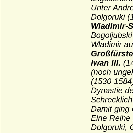
Unter
Andre
Sydow
Dolgoruki 
Széchenyi
Wladimir-S
Tettau (Herren von Tettau, Freiherren von
Tettau)
Bogoljubski
Thümen (Herren von Thümen)
Wladimir a
Thumbshirn
Großfürst
Thun (Thun und Hohenstein)
Iwan III.
(14
(noch ungek
Tiedemann (Tiedemann gen. von
Brandis), Herren von
(1530-1584)
Toerring
Dynastie d
Tresckow (Herren von Tresckow)
Schrecklich
Treskow (Herren von Treskow)
Damit ging 
Türckheim von Altdorf und Türckheim
Eine Reihe 
genannt von Baden (Reichsfreiherren und
Freiherren)
Dolgoruki, 