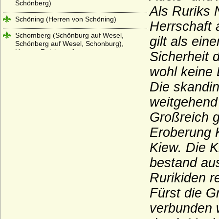
Schönberg)
Als
Ruriks 
Schöning (Herren von Schöning)
Herrschaft 
Schomberg (Schönburg auf Wesel,
gilt als ei
Schönberg auf Wesel, Schonburg),
Herren, Reichsgrafen
Sicherheit 
Schrötter (Freiherren von Schrötter,
wohl keine 
Freiherren von Schrötter-Stutterheim)
Die skandi
Schulenburg (Herren, Reichsfreiherren,
weitgehend 
Reichsgrafen, preußische Grafen)
Großreich 
Schulte (Schulte von der Lühe)
Eroberung 
Schwäbische Welfen (Ältere Welfen)
Kiew. Die K
Schwarzenberg
bestand aus
Seckendorff (Herren, Freiherren und
Grafen von Seckendorff)
Rurikiden r
Sedlnitzky (böhmischer Herrenstand,
Fürst die G
Freiherren, Grafen, Reichsgrafen)
verbunden w
Seherr-Thoß (Freiherren und Grafen von