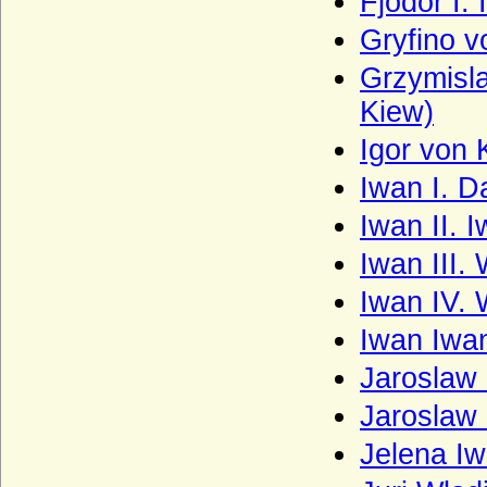
Fjodor I.
Voß (von Voss), Herren und Grafen
Gryfino v
Wahlen-Jürgass (Herren von Wahlen-
Jürgass)
Grzymisl
Waldbott von Bassenheim (Herren,
Kiew)
Freiherren und Grafen Waldbott von
Bassenheim)
Igor von 
Waldemare (Haus Estridsson)
Iwan I. D
Waldow (Herren von Waldow)
Iwan II. 
Waldstein (Vald?tejn)
Iwan III.
Wallenrodt (auch Wallenrode, Wallenrod),
Iwan IV. 
Herren, Reichsgrafen und Grafen
Warnstedt (Herren von Warnstedt)
Iwan Iwa
Wartenberg (Herren von Wartenberg)
Jaroslaw 
Wartenberg (Grafen von Wartenberg)
Jaroslaw 
Wartenberg (Grafen von Wartenberg-
Jelena I
Bayern)