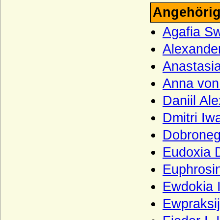
Twickel (Herren und Reichsfreiherren von
Angehörig
Twickel)
Uckermann (Herren von Uckermann)
Agafia S
Unruochinger
Alexander
Velbrück (Aldenbrüggen gen. von
Anastasia
Velbrück; Altenbrück gen. von Velbrück),
Freiherren, Grafen
Anna von
Velen (Herren, Reichsfreiherren und
Daniil Al
Reichsgrafen von Velen)
Dmitri Iw
Veltheim
Dobroneg
Viereck (Vieregg, Vieregge), Herren,
Freiherren und Grafen von Vieregg
Eudoxia D
Vincke (Herren und Freiherren von
Euphrosi
Vincke)
Vintzelberg (Vinzelberg), Herren von
Ewdokia 
Vintzelberg
Ewpraksij
Vitzthum von Eckstädt