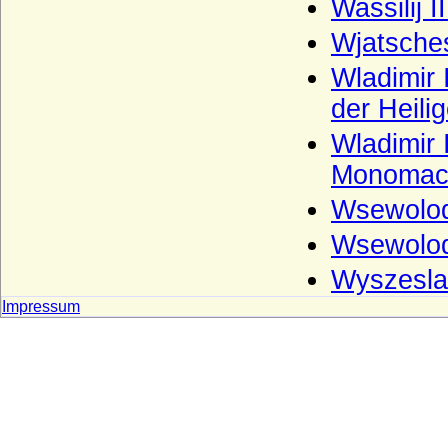
Wassilij 
und W.-G.
Wjatsche
Wettiner
Wladimir 
Widmann (Ritter, Freiherren von
Widmann, Grafen von Widmann-
der Heilig
Sedlnitzky)
Wladimir
Wigeriche
Monomac
Wilamowitz (von Wilamowitz-Möllendorf,
Freiherren und Grafen)
Wsewolod 
Wilczek (Freiherren und Pannerherren,
Wsewolod 
Reichsgrafen)
Wyszesla
Windisch-Graetz
Impressum
Winterfeld (Familie von Winterfeld)
Wittelsbacher
Wobeser (Herren von Wobeser)
Wolff (Herren von Wolff)
Wolff von Gudenberg