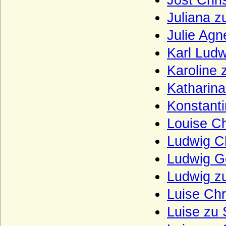
Jost Chri
Haus Karadjordjevic (Karadordevic)
Juliana z
Haus Kaunitz (Grafen von Kaunitz,
Kaunitz-Rietberg)
Julie Agn
Haus Kettler
Karl Ludw
Haus Khevenhüller
Karoline 
Haus Kleve (Grafen von Kleve)
Katharina
Haus Lancaster
Konstanti
Haus La Tour d'Auvergne
Louise Ch
Haus La Trémoille
Ludwig Ch
Haus Leiningen
Ludwig G
Haus Liechtenstein
Ludwig zu
Haus Ligne (Maison de Ligne)
Luise Chr
Haus Limburg-Arlon
Luise zu 
Haus Lippe