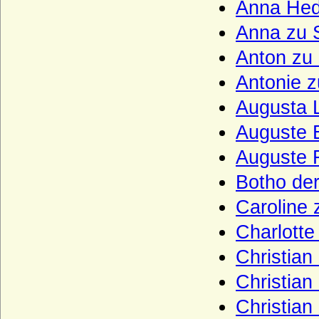
Haus Bourbon-Parma
Anna Hed
Haus Bourbon-Penthièvre
Anna zu 
Haus Bourbon-Sizilien (Bourbon-Beider-
Anton zu 
Sizilien, Neapel-Sizilien)
Antonie z
Haus Bourbon-Vendome
Augusta L
Haus Braganza
Auguste E
Haus Brienne
Auguste F
Haus Bruce
Botho der
Haus Burgund - älteres Haus (Haus
Burgund-Portugal)
Caroline 
Haus Burgund - älteres Haus (Herzöge
von Burgund 1032-1361)
Charlotte
Haus Burgund-Ivrea
Christian
Haus Burgund - jüngeres Haus
Christian
(burgundische Valois)
Christian
Haus Castell