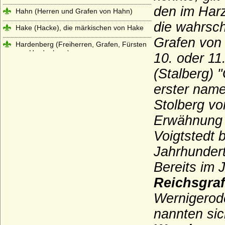
den im Harz
Hahn (Herren und Grafen von Hahn)
die wahrsch
Hake (Hacke), die märkischen von Hake
Grafen von
Hardenberg (Freiherren, Grafen, Fürsten
von Hardenberg)
10. oder 11
Harrach
(Stalberg) 
Haslingen (Reichsritter, Reichsfreiherren,
erster name
Reichsgrafen und preußische Grafen von
Stolberg vo
Haslingen)
Erwähnung f
Hatzfeld (Herren, Reichsgrafen,
Reichsfürsten)
Voigtstedt 
Haus Alba (Casa de Alba, Haus Álvarez de
Jahrhundert
Toledo)
Bereits im 
Haus Albret (Maison d'Albret)
Reichsgra
Haus Aldenburg-Bentinck
Wernigerod
Haus Andechs
nannten sich
Haus Anjou - älteres Haus