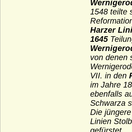
Wernigero
Haus Anjou - jüngeres Haus (Haus Valois-
1548 teilte
Anjou)
Reformation
Haus Arenberg
Harzer Lin
Haus Auersperg
1645
Teilun
Haus Auvergne-Poitou (Ramnulfiden)
Wernigero
Haus Avesnes
von denen s
Haus Avis
Wernigerod
Haus Barcelona
VII. in den
Haus Battenberg (Mountbatten)
im Jahre 18
Haus Beaufort
ebenfalls a
Haus Beauharnais
Schwarza s
Haus Bentheim-Steinfurt
Die jüngere 
Haus Bentheim-Tecklenburg
Linien Stol
Haus Bentinck
gefürstet.