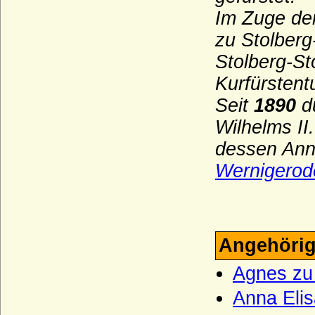
Im Zuge der
Haus Bernadotte
zu Stolber
Haus Béthune (Maison de Béthune)
Stolberg-St
Haus Biron von Kurland
Kurfürsten
Haus Blois (Haus Blois-Champagne,
Theobaldinder)
Seit
1890
d
Haus Bonaparte
Wilhelms II
Haus Boulogne
dessen Ann
Haus Bourbon-Anjou (Bourbon-Spanien)
Wernigerod
Haus Bourbon-Condé
Haus Bourbon-Conti
Haus Bourbon-Dampierre (Maison de
Angehörig
Dampierre-Bourbon)
Agnes zu
Haus Bourbon-Montpensier
Haus Bourbon-Orleans (Haus Orleans)
Anna Elis