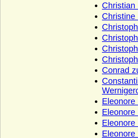
Christian
Haus Chabot (Maison de Chabot)
Christine
Haus Chalon
Christoph
Haus Château-Landon
Christoph
Haus Châtillon
Haus Cirksena
Christoph
Haus Clary-Aldringen
Christoph
Haus Courtenay (Älteres Haus Courtenay)
Conrad z
Haus Croy
Constanti
Haus Czartoryski
Werniger
Haus Dampierre
Eleonore 
Haus della Rovere
Eleonore
Haus Dunkeld
Eleonore
Haus Egmond
Eleonore
Haus Enriquez (Casa de Enriquez)