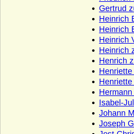
Gertrud z
Haus Grailly (Haus Foix-Grailly)
Heinrich 
Haus Grimaldi
Heinrich 
Haus Guise (Haus Lothringen-Guise)
Heinrich 
Haus Habsburg (Habsburger)
Heinrich 
Haus Habsburg-Lothringen
Haus Hanau
Henrich z
Haus Hannover (Welfen)
Henriette
Haus Hauteville
Henriette
Haus Hohenlohe
Hermann 
Haus Holland (Gerulfinger)
Isabel-Ju
Haus Isenburg (Haus Ysenburg)
Johann Ma
Haus Jimenez
Joseph Gr
Haus Jülich