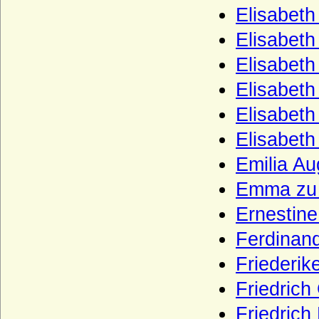
Elisabeth
Haus Erbach
Elisabeth
Haus Erdõdy
Elisabeth
Haus Este
Elisabeth
Haus Farnese
Elisabeth
Haus Flandern (Balduine)
Elisabeth
Haus Frankreich-Artois
Emilia Au
Haus Frankreich-Courtenay (Maison
capétienne de Courtenay)
Emma zu 
Haus Frankreich-Dreux
Ernestine
Haus Frankreich-Évreux
Ferdinand
Haus Frankreich-Vermandois
Friederik
Haus Fürstenberg (Fürstenhaus)
Friedrich
Haus Gediminas (Gediminiden)
Friedrich
Haus Gonzaga