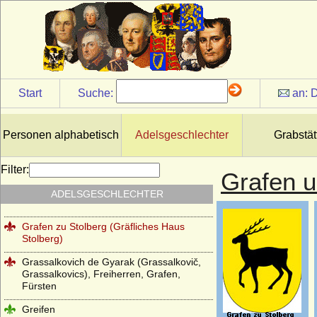
Grafen von Tecklenburg
Grafen von Truhendingen
Grafen von Urach
Grafen von Virneburg
Start
Suche:
an:
D
Grafen von Weimar (Gräfliches Haus
Weimar)
Personen alphabetisch
Adelsgeschlechter
Grabstät
Grafen von Wernigerode
Grafen von Wertheim
Filter:
Grafen u
Grafen von Wittgenstein (Grafen von
ADELSGESCHLECHTER
Battenberg und Wittgenstein)
Grafen zu Stolberg (Gräfliches Haus
Stolberg)
Grassalkovich de Gyarak (Grassalkovič,
Grassalkovics), Freiherren, Grafen,
Fürsten
Greifen