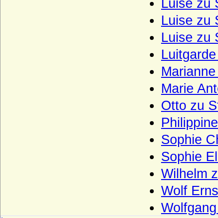
Luise zu 
Haus Löwenstein-Wertheim (Seitenlinie
der Wittelsbacher)
Luise zu 
Haus Loon (Grafen von Loon, Grafen von
Luise zu 
Looz, Grafen von Rieneck)
Luitgarde
Haus Lothringen-Mercoeur
Marianne
Haus Lothringen-Vaudemont
Haus Lusignan
Marie Ant
Haus Luxemburg (Haus Limburg-
Otto zu S
Luxemburg)
Philippin
Haus Luxemburg-Ligny
Sophie Ch
Haus Manderscheid (Herren und Grafen
von Manderscheid)
Sophie El
Haus Melun
Wilhelm 
Haus Merode (Maison de Merode)
Wolf Erns
Haus Montfort-l'Amaury
Wolfgang 
Haus Montmorency (Maison de