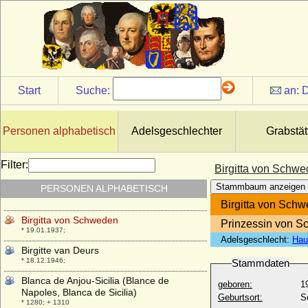
* um 1210; + 1233 oder 1234
Bianca Maria Sforza
* 05.04.1472; + 31.12.1510
Bianca Maria Visconti von Mailand
* 31.03.1425; + 28.10.1468
Bianca von Savoyen (Bianca di Savoia)
Start
Suche:
an:
D
* 1336; + 31.12.1387
Bibiane von Oldenburg
* 24.06.1974;
Personen alphabetisch
Adelsgeschlechter
Grabstät
Bibiane von Promnitz
* 08.08.1649; + 19.08.1685
Filter:
Birgitta von Schw
Birger Magnusson von Bjälbo (Birger II.
Stammbaum anzeigen
PERSONEN ALPHABETISCH
Magnusson Folkung, Birger Jarl)
* um 1210; + 21.10.1266
Birgitta von Sch
Birgitta von Schweden
Prinzessin von 
* 19.01.1937;
Adelsgeschlecht:
Hau
Birgitte van Deurs
* 18.12.1946;
Stammdaten
Blanca de Anjou-Sicilia (Blance de
geboren:
1
Napoles, Blanca de Sicilia)
Geburtsort:
S
* 1280; + 1310