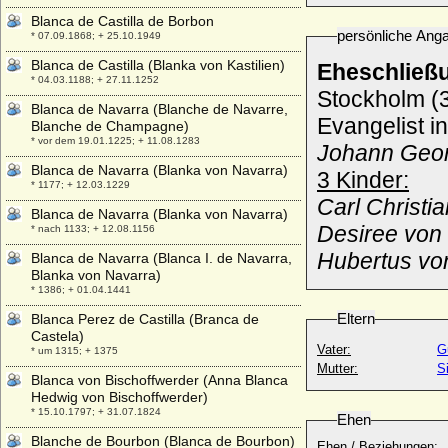
Blanca de Castilla de Borbon
persönliche Ang
* 07.09.1868; + 25.10.1949
Blanca de Castilla (Blanka von Kastilien)
Eheschließ
* 04.03.1188; + 27.11.1252
Stockholm (3
Blanca de Navarra (Blanche de Navarre,
Evangelist i
Blanche de Champagne)
* vor dem 19.01.1225; + 11.08.1283
Johann Geor
Blanca de Navarra (Blanka von Navarra)
3 Kinder:
* 1177; + 12.03.1229
Carl Christi
Blanca de Navarra (Blanka von Navarra)
Desiree von 
* nach 1133; + 12.08.1156
Hubertus vo
Blanca de Navarra (Blanca I. de Navarra,
Blanka von Navarra)
* 1386; + 01.04.1441
Eltern
Blanca Perez de Castilla (Branca de
Castela)
Vater:
G
* um 1315; + 1375
Mutter:
S
Blanca von Bischoffwerder (Anna Blanca
Hedwig von Bischoffwerder)
* 15.10.1797; + 31.07.1824
Ehen
Blanche de Bourbon (Blanca de Bourbon)
Ehen / Beziehungen: