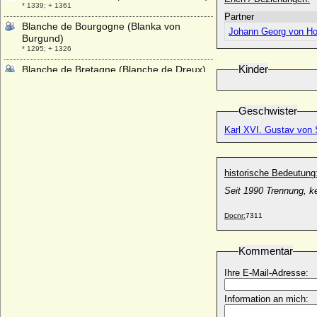
* 1339; + 1361
Partner
Blanche de Bourgogne (Blanka von
Johann Georg von Hoh
Burgund)
* 1295; + 1326
Kinder
Blanche de Bretagne (Blanche de Dreux)
* 1270; + 19.03.1327
Blanche de France (Blanka von
Geschwister
Frankreich)
* 1276; + 19.03.1305
Karl XVI. Gustav von
Blanche de Navarre (Blanche d'Evreux,
Blanka von Navarra)
* 1331; + 05.10.1398
historische Bedeutung
Blanche de Roucy (Blanche de Pierrepont)
Seit 1990 Trennung, k
+ 22.08.1421
Docnr:
7311
Blanche de Valois (Blanca Margarete von
Valois)
* 1317; + 01.08.1348
Kommentar
Blanche of England (Blanca von England)
* 1392; + 21.05.1409
Ihre E-Mail-Adresse:
Blanche of Lancaster
Information an mich:
* 25.03.1345; + 12.09.1369