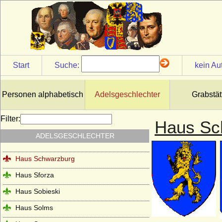
Haus Salm
Haus Savoyen
Haus Sayn-Wittgenstein
Haus Scarponnois (Maison de Scarpone)
Start
Suche:
kein Au
Haus Schauenburg
Haus Schoenaich (Schoenaich-Carolath
Personen alphabetisch
Adelsgeschlechter
Grabstät
und Carolath-Beuthen)
Haus Schönborn (Reichsfreiherren und
Filter:
Haus Sc
Reichsgrafen von Schönborn)
ADELSGESCHLECHTER
Haus Schönburg
Haus Schwarzburg
Haus Sforza
Haus Sobieski
Haus Solms