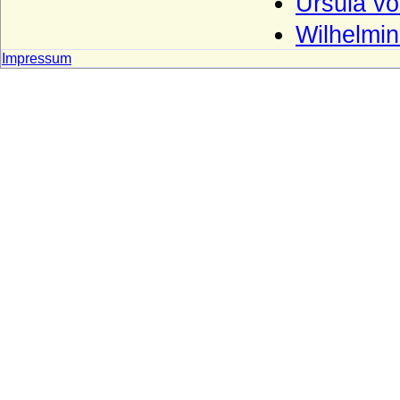
Ursula v
Hoensbroech (niederländisch: van
Wilhelmi
Hoensbroeck), Reichsfreiherren, Grafen,
Reichsgrafen
Impressum
Hohenems (Herren und Grafen von
Hohenems)
Hohenzollern
Holstein (Adelsfamilie von Holstein)
Hompesch (Freiherren, Reichsgrafen und
preußische Grafen von Hompesch)
Horn (Herren von Horn), preuss. Briefadel
1772
Horn (Herren von Horn), preuss. Briefadel
1865
Howard (House of Howard)
Hoym (Herren Reichsfreiherren,
Reichsgrafen und Grafen)
Ilow