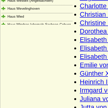
Haus Wessex (Angelsachsen)
Charlott
Haus Wevelinghoven
Christian
Haus Wied
Christine
Haus Windsor (ehemals Sachsen-Coburg
und Gotha)
Dorothea
Haus Württemberg
Elisabeth
Haus York
Elisabet
Haxthausen (Freiherren und Grafen von
Elisabeth
Haxthausen)
Emilie v
Hedemann (Herren von Hedemann)
Günther 
Henckel von Donnersmarck, Freiherren,
Grafen und Fürsten
Heinrich 
Herberstein (Reichsfreiherren, Grafen,
Reichsgrafen von Herberstein)
Irmgard 
Herren, Freiherren und Grafen von
Juliana 
Schwerin
Jutta vo