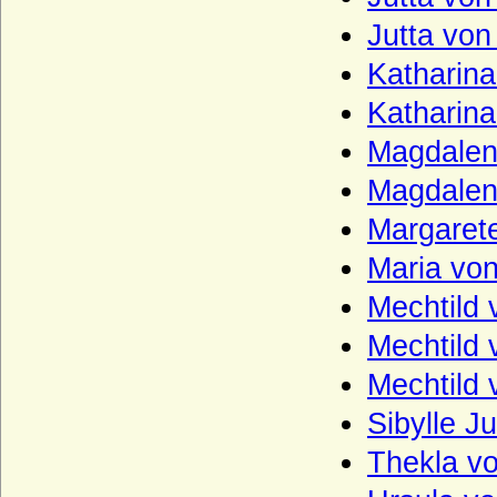
Herren, Grafen und Fürsten von Moers
Jutta vo
Herren und Grafen von Eberstein
Katharin
Herren und Grafen von Querfurt
Katharin
Herren und Grafen von Zimmern
Magdalen
Herren und Grafen von Zutphen
Magdalen
Herren von Gemen
Herren von Götterswick
Margaret
Herren von Neuffen (Herren von Niefen)
Maria vo
Hertzberg (Herren und Grafen von
Mechtild
Hertzberg)
Mechtild
Herzöge und Fürsten von Hohenberg
Mechtild
Herzöge von Lothringen aus der Familie
der Wigeriche
Sibylle J
Heyden und Heyden-Linden
Thekla v
Hochberg (Hohberg, Hoberg)