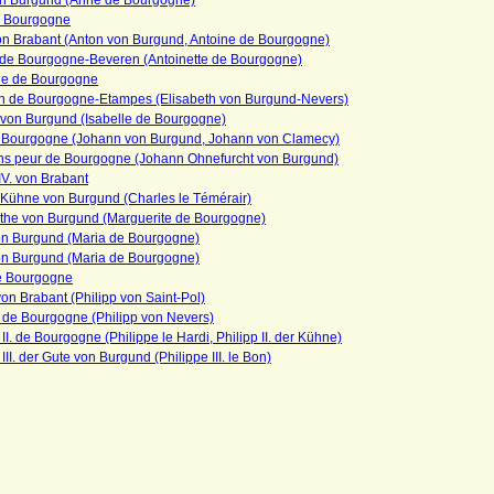
n Burgund (Anne de Bourgogne)
 Bourgogne
on Brabant (Anton von Burgund, Antoine de Bourgogne)
 de Bourgogne-Beveren (Antoinette de Bourgogne)
ne de Bourgogne
th de Bourgogne-Etampes (Elisabeth von Burgund-Nevers)
 von Burgund (Isabelle de Bourgogne)
 Bourgogne (Johann von Burgund, Johann von Clamecy)
ns peur de Bourgogne (Johann Ohnefurcht von Burgund)
V. von Brabant
 Kühne von Burgund (Charles le Témérair)
the von Burgund (Marguerite de Bourgogne)
on Burgund (Maria de Bourgogne)
on Burgund (Maria de Bourgogne)
e Bourgogne
von Brabant (Philipp von Saint-Pol)
 de Bourgogne (Philipp von Nevers)
 II. de Bourgogne (Philippe le Hardi, Philipp II. der Kühne)
 III. der Gute von Burgund (Philippe III. le Bon)