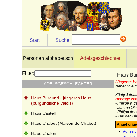
Haus Bourbon-Sizilien (Bourbon-Beider-
Sizilien, Neapel-Sizilien)
Haus Bourbon-Vendome
Haus Braganza
Haus Brienne
Start
Suche:
Haus Bruce
Haus Burgund - älteres Haus (Haus
Personen alphabetisch
Adelsgeschlechter
Burgund-Portugal)
Haus Burgund - älteres Haus (Herzöge
Filter:
Haus Bur
von Burgund 1032-1361)
Jüngeres Ha
ADELSGESCHLECHTER
Nebenlinie d
Haus Burgund-Ivrea
König Johann
Haus Burgund - jüngeres Haus
Herzöge vo
(burgundische Valois)
- Philipp II
- Johann Oh
- Philipp de
Haus Castell
- Karl der K
Haus Chabot (Maison de Chabot)
Angehörige
Agnes d
Haus Chalon