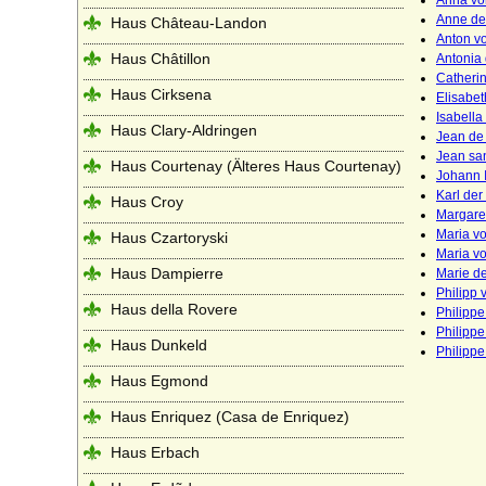
Anna vo
Anne de
Haus Château-Landon
Anton v
Haus Châtillon
Antonia
Catheri
Haus Cirksena
Elisabe
Isabella
Haus Clary-Aldringen
Jean de
Jean sa
Haus Courtenay (Älteres Haus Courtenay)
Johann I
Karl der
Haus Croy
Margare
Maria v
Haus Czartoryski
Maria v
Haus Dampierre
Marie d
Philipp 
Haus della Rovere
Philippe
Philippe
Haus Dunkeld
Philippe
Haus Egmond
Haus Enriquez (Casa de Enriquez)
Haus Erbach