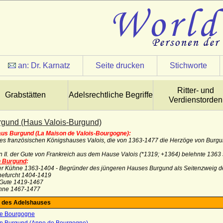
an:
Dr. Karnatz
Seite drucken
Stichworte
Ritter- und
Grabstätten
Adelsrechtliche Begriffe
Verdienstorden
gund (Haus Valois-Burgund)
us Burgund (La Maison de Valois-Bourgogne):
es französischen Königshauses Valois, die von 1363-1477 die Herzöge von Burgun
 II. der Gute von Frankreich aus dem Hause Valois (*1319; +1364) belehnte 1363 s
n Burgund
:
. der Kühne 1363-1404 - Begründer des jüngeren Hauses Burgund als Seitenzweig d
nefurcht 1404-1419
r Gute 1419-1467
ühne 1467-1477
 des Adelshauses
e Bourgogne