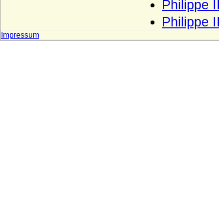
Haus Grimaldi
Philippe I
Haus Guise (Haus Lothringen-Guise)
Philippe I
Haus Habsburg (Habsburger)
Impressum
Haus Habsburg-Lothringen
Haus Hanau
Haus Hannover (Welfen)
Haus Hauteville
Haus Hohenlohe
Haus Holland (Gerulfinger)
Haus Isenburg (Haus Ysenburg)
Haus Jimenez
Haus Jülich
Haus Karadjordjevic (Karadordevic)
Haus Kaunitz (Grafen von Kaunitz,
Kaunitz-Rietberg)