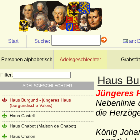
Haus Bourbon-Sizilien (Bourbon-Beider-
Sizilien, Neapel-Sizilien)
Haus Bourbon-Vendome
Haus Braganza
Haus Brienne
Start
Suche:
an:
D
Haus Bruce
Haus Burgund - älteres Haus (Haus
Personen alphabetisch
Adelsgeschlechter
Grabstät
Burgund-Portugal)
Haus Burgund - älteres Haus (Herzöge
Filter:
Haus Bu
von Burgund 1032-1361)
ADELSGESCHLECHTER
Haus Burgund-Ivrea
Jüngeres 
Haus Burgund - jüngeres Haus
Nebenlinie 
(burgundische Valois)
die Herzöge
Haus Castell
Haus Chabot (Maison de Chabot)
König Johan
Haus Chalon