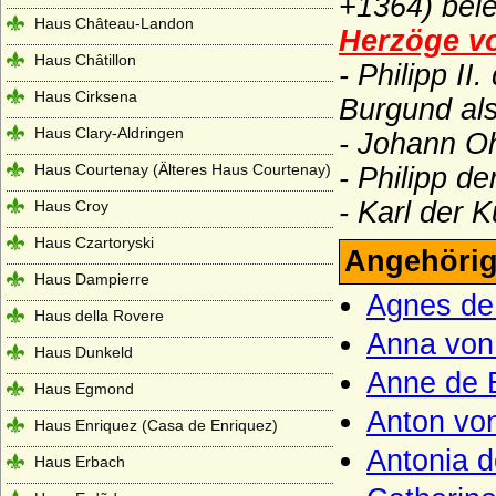
+1364) bele
Haus Château-Landon
Herzöge v
Haus Châtillon
- Philipp I
Haus Cirksena
Burgund als
Haus Clary-Aldringen
- Johann O
Haus Courtenay (Älteres Haus Courtenay)
- Philipp d
- Karl der 
Haus Croy
Haus Czartoryski
Angehörig
Haus Dampierre
Agnes de
Haus della Rovere
Anna von
Haus Dunkeld
Anne de 
Haus Egmond
Anton vo
Haus Enriquez (Casa de Enriquez)
Antonia 
Haus Erbach