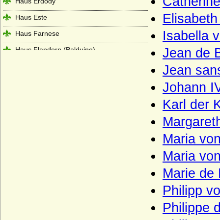
Catherin
Haus Erdõdy
Elisabet
Haus Este
Isabella 
Haus Farnese
Haus Flandern (Balduine)
Jean de 
Haus Frankreich-Artois
Jean san
Haus Frankreich-Courtenay (Maison
Johann IV
capétienne de Courtenay)
Karl der 
Haus Frankreich-Dreux
Margaret
Haus Frankreich-Évreux
Maria vo
Haus Frankreich-Vermandois
Maria vo
Haus Fürstenberg (Fürstenhaus)
Marie de
Haus Gediminas (Gediminiden)
Philipp v
Haus Gonzaga
Haus Grailly (Haus Foix-Grailly)
Philippe 