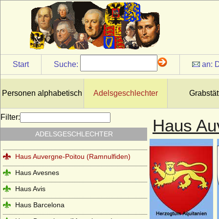
Haus Alba (Casa de Alba, Haus Álvarez de
Toledo)
Haus Albret (Maison d'Albret)
Haus Aldenburg-Bentinck
Start
Suche:
an:
D
Haus Andechs
Haus Anjou - älteres Haus
Personen alphabetisch
Adelsgeschlechter
Grabstät
Haus Anjou - jüngeres Haus (Haus Valois-
Anjou)
Filter:
Haus Auv
Haus Arenberg
ADELSGESCHLECHTER
Haus Auersperg
Haus Auvergne-Poitou (Ramnulfiden)
Haus Avesnes
Haus Avis
Haus Barcelona