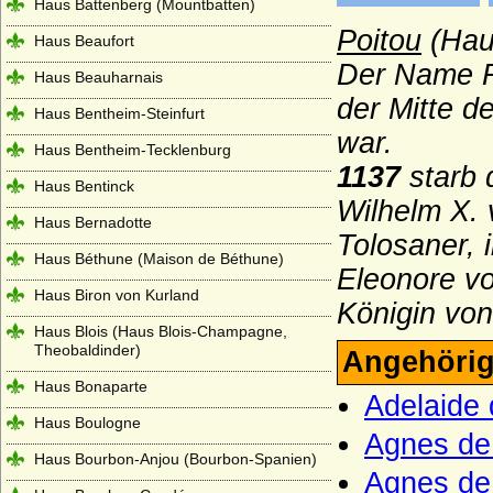
Haus Battenberg (Mountbatten)
Poitou
(Haus
Haus Beaufort
Der Name R
Haus Beauharnais
der Mitte d
Haus Bentheim-Steinfurt
war.
Haus Bentheim-Tecklenburg
1137
starb
Haus Bentinck
Wilhelm X. 
Haus Bernadotte
Tolosaner,
Haus Béthune (Maison de Béthune)
Eleonore vo
Haus Biron von Kurland
Königin von
Haus Blois (Haus Blois-Champagne,
Theobaldinder)
Angehörig
Haus Bonaparte
Adelaide 
Haus Boulogne
Agnes de 
Haus Bourbon-Anjou (Bourbon-Spanien)
Agnes de 