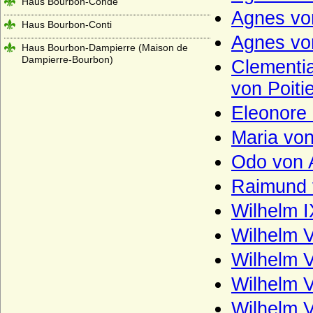
Haus Bourbon-Condé
Agnes vo
Haus Bourbon-Conti
Agnes von
Haus Bourbon-Dampierre (Maison de
Dampierre-Bourbon)
Clementia
Haus Bourbon-Montpensier
von Poitie
Haus Bourbon-Orleans (Haus Orleans)
Eleonore 
Haus Bourbon-Parma
Maria von
Haus Bourbon-Penthièvre
Odo von A
Haus Bourbon-Sizilien (Bourbon-Beider-
Raimund v
Sizilien, Neapel-Sizilien)
Wilhelm I
Haus Bourbon-Vendome
Wilhelm V
Haus Braganza
Wilhelm V
Haus Brienne
Haus Bruce
Wilhelm V
Haus Burgund - älteres Haus (Haus
Wilhelm V