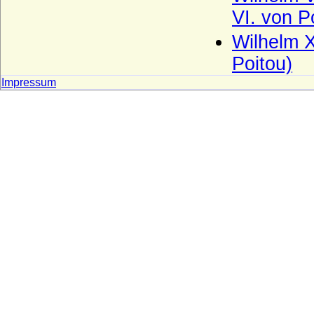
Burgund-Portugal)
VI. von P
Haus Burgund - älteres Haus (Herzöge
von Burgund 1032-1361)
Wilhelm X
Haus Burgund-Ivrea
Poitou)
Impressum
Haus Burgund - jüngeres Haus
(burgundische Valois)
Haus Castell
Haus Chabot (Maison de Chabot)
Haus Chalon
Haus Château-Landon
Haus Châtillon
Haus Cirksena
Haus Clary-Aldringen
Haus Courtenay (Älteres Haus Courtenay)
Haus Croy