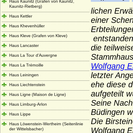
Haus Kaunitz (Grafen von Kaunitz,
Kaunitz-Rietberg)
lichen Erw
Haus Kettler
einer Schen
Haus Khevenhüller
Erbteilunge
Haus Kleve (Grafen von Kleve)
entstanden 
Haus Lancaster
die teilwe
Stammhause
Haus La Tour d'Auvergne
Wolfgang Er
Haus La Trémoille
letzter Ang
Haus Leiningen
ehe diese d
Haus Liechtenstein
aufgeteilt w
Haus Ligne (Maison de Ligne)
Seine Nach
Haus Limburg-Arlon
Büdingen w
Haus Lippe
Die Birstei
Haus Löwenstein-Wertheim (Seitenlinie
Wolfgang Er
der Wittelsbacher)