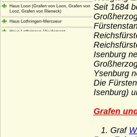
Seit 1684 b
Haus Loon (Grafen von Loon, Grafen von
Looz, Grafen von Rieneck)
Großherzo
Haus Lothringen-Mercoeur
Fürstensta
Haus Lothringen-Vaudemont
Reichsfürst
Haus Lusignan
Reichsfürst
Haus Luxemburg (Haus Limburg-
Isenburg ne
Luxemburg)
Großherzog
Haus Luxemburg-Ligny
Ysenburg n
Haus Manderscheid (Herren und Grafen
Die Fürstenf
von Manderscheid)
Isenburg)
u
Haus Melun
Haus Merode (Maison de Merode)
Grafen und
Haus Montfort-l'Amaury
Haus Montmorency (Maison de
Montmorency)
1. Graf
Wi