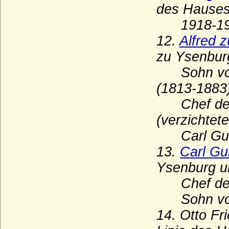
des Hauses
Howard (House of Howard)
1918-192
Hoym (Herren Reichsfreiherren,
12.
Alfred 
Reichsgrafen und Grafen)
zu Ysenbur
Ilow
Sohn v
Ingersleben (Herren von Ingersleben)
(1813-1883
Innhausen und Knyphausen (Freiherren,
Grafen und Fürsten zu I.)
Chef des 
Itzenplitz (Herren und Grafen von
(verzichte
Itzenplitz)
Carl Gusta
Jagiellonen
13.
Carl Gu
Jagow (Familie von Jagow)
Ysenburg u
Jasmund (Herren von Jasmund)
Chef des 
Jeetze (Herren von Jeetze)
Sohn v
Kameke (Herren und Grafen von Kameke)
14. Otto Fr
Kannacher (Herren von Kannacher)