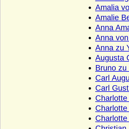
Königsmarck
Amalia v
Koppelow (Herren von Koppelow)
Amalie Be
Korff (von Korff gen. Schmising, von Korff
Anna Ama
gen. Schmising-Kerssenbrock)
Anna von
Kottwitz (Herren und Freiherren von
Kottwitz)
Anna zu 
Krockow, Herren und preußische Grafen
Augusta 
Kröcher (Herren von Kröcher)
Bruno zu
Krusemarck (Herren von Krusemarck)
Carl Augu
Küssow (Herren und Reichsgrafen von
Küssow)
Carl Gust
Kulmiz (Herren von Kulmiz)
Charlotte
Kunheim (Kuenheim), Herren und Grafen
Charlotte
von Kunheim
Charlotte
Kunstadt (Adelsfamilie von Kunstadt-
Podiebrad)
Christian