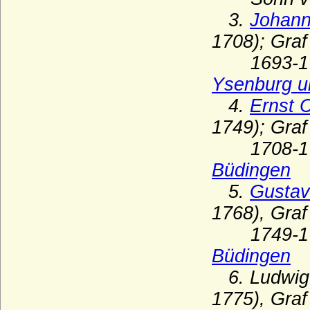
Haus Waldburg
3.
Johann
Haus Waldeck
1708); Gra
Haus Wassenberg (Familie der
1693-1708
Flamenses)
Ysenburg u
Haus Wessex (Angelsachsen)
4.
Ernst 
Haus Wevelinghoven
1749); Gra
Haus Wied
1708-174
Haus Windsor (ehemals Sachsen-Coburg
Büdingen
und Gotha)
5.
Gustav
Haus Württemberg
1768), Gra
Haus York
1749-176
Haxthausen (Freiherren und Grafen von
Haxthausen)
Büdingen
Hedemann (Herren von Hedemann)
6. Ludwig 
1775), Gra
Henckel von Donnersmarck, Freiherren,
Grafen und Fürsten