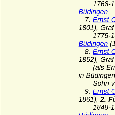
1768-177
Herberstein (Reichsfreiherren, Grafen,
Büdingen
Reichsgrafen von Herberstein)
7.
Ernst 
Herren, Freiherren und Grafen von
Schwerin
1801), Gra
Herren, Grafen und Fürsten von Moers
1775-180
Herren und Grafen von Eberstein
Büdingen
(
8.
Ernst 
Herren und Grafen von Querfurt
1852), Gra
Herren und Grafen von Zimmern
(als Ernst
Herren und Grafen von Zutphen
in Büdinge
Herren von Gemen
Sohn v
Herren von Götterswick
9.
Ernst 
Herren von Neuffen (Herren von Niefen)
1861),
2. F
Hertzberg (Herren und Grafen von
Hertzberg)
1848-186
Herzöge und Fürsten von Hohenberg