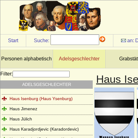
Haus Grimaldi
Haus Guise (Haus Lothringen-Guise)
Haus Habsburg (Habsburger)
Haus Habsburg-Lothringen
Start
Suche:
an:
D
Haus Hanau
Haus Hannover (Welfen)
Personen alphabetisch
Adelsgeschlechter
Grabstät
Haus Hauteville
Filter:
Haus Is
Haus Hohenlohe
ADELSGESCHLECHTER
Haus Holland (Gerulfinger)
Haus Isenburg (Haus Ysenburg)
Haus Jimenez
Haus Jülich
Haus Karadjordjevic (Karadordevic)