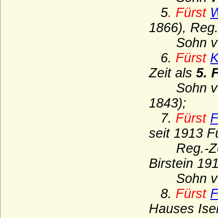
Haus Rietberg (Grafen von Rietberg)
5
. Fürst
W
Haus Rohan (Maison de Rohan)
1866), Reg.
Haus Runkel
Sohn v
Haus Sachsen-Coburg und Gotha
6.
Fürst
K
(Wettiner)
Zeit als
5. 
Haus Salm
Sohn von
Haus Savoyen
1843);
Haus Sayn-Wittgenstein
7.
Fürst
F
Haus Scarponnois (Maison de Scarpone)
seit 1913 F
Haus Schauenburg
Reg.-Zei
Haus Schoenaich (Schoenaich-Carolath
Birstein 19
und Carolath-Beuthen)
Sohn v
Haus Schönborn (Reichsfreiherren und
Reichsgrafen von Schönborn)
8.
Fürst
F
Haus Schönburg
Hauses Ise
Haus Schwarzburg