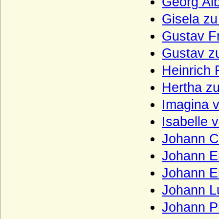
Georg Al
Linstow (Herren von Linstow)
Gisela z
Liudolfinger (Ottonen)
Gustav Fr
Lobkowicz (Herren, Freiherren und
Gustav z
Fürsten von Lobkowicz)
Heinrich 
Loë (auch Loe), Herren, Reichsfreiherren,
Reichsgrafen, Grafen von Loë
Hertha z
Löw von und zu Steinfurth
Imagina 
Loss (Herren und Grafen von Loss)
Isabelle 
Lubomirski (Fürsten Lubomirski)
Johann C
Luckner (Herren, Freiherren und Grafen)
Johann E
Ludowinger
Johann Er
Lüderitz (Herren von Lüderitz)
Johann Lu
Lütke, von der
Johann Ph
Luitpoldinger