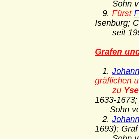
Sohn v
Haus Sforza
9.
Fürst
F
Haus Sobieski
Isenburg; C
Haus Solms
seit 195
Haus Stuart
Grafen un
Haus Talleyrand-Périgord
Haus Thurn und Taxis
1.
Johann
Haus Trastamara
gräflichen u
Haus Tudor
zu
Yse
Haus Valois (Valois-Hauptlinie)
1633-1673;
Haus Valois-Alencon
Sohn v
Haus Valois-Angoulême
2.
Johann
Haus Valois-Orléans
1693); Gra
Haus Visconti
Sohn v