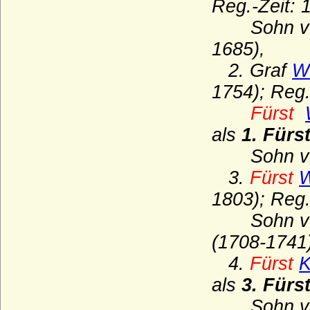
Haus Namur
Reg.-Zeit: 
Sohn v
Haus Nassau (Ottonische Linie)
1685),
Haus Nassau (Walramische Linie)
2. Graf
Wo
Haus Oettingen
1754); Reg.
Haus Oldenburg
Fürst
Haus Orléans-Longueville
als
1. Fürs
Haus Petrovic-Njego?
Sohn v
Haus Plantagenet
3.
Fürst
W
Haus Poniatowski
1803); Reg.
Haus Pückler
Sohn von
Haus Radziwill
(1708-1741
Haus Rappoltstein (Herren zu
4.
Fürst
K
Rappoltstein)
als
3. Fürs
Haus Reuß (Reuss)
Sohn v