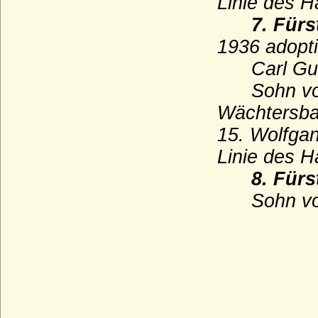
Linie des H
Kapetinger (Les Capétiens)
7.
Fürs
1936 adopti
Kardorff (Herren von Kardorff)
Carl Gusta
Karolinger
Sohn von F
Karstedt (Herren von Karstedt)
Wächtersba
Katte (Herren und Grafen von Katte)
15. Wolfga
Kerssenbrock (Herren von Kerssenbrock)
Linie des H
Kesselstatt (Ritter, Reichsfreiherren,
Reichsgrafen von Kesselstatt)
8.
Fürs
Keyserlingk (auch Keyserling), Herren,
Sohn von O
Freiherren und Grafen
Kielmansegg (Herren, Reichsfreiherren,
Reichsgrafen von Kielmansegg)
Kielmansegg (Freiherren von
Kielmansegg, Österreich)
Kinsky von Wchinitz und Tettau