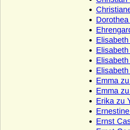
Lamberg, Freiherren, Grafen und Fürsten
Christia
Langermann, Herren und Freiherren von
Langermann
Dorothea 
Landgrafen von Leuchtenberg
Ehrengar
Landsberg (Landsberg-Velen),
Elisabeth
Reichsfreiherren u. preuss. Grafen
Elisabeth
Larisch, Larisch von Groß-Nimsdorff und
Larisch von Mönnich (Herren, Freiherren
Elisabeth
und Grafen)
Elisabeth
Laskariden
Emma zu 
Lattorff (Herren von Lattorff)
Emma zu 
L'Estocq (Herren von L'Estocq)
Erika zu
Ledebur (Ledebur-Wicheln), Herren,
Freiherren und Grafen von Ledebur bzw.
Ernestine
Ledebur-Wicheln
Le Fort, Herren und Freiherren
Ernst Cas
Lehndorff (Reichsgrafen von Lehndorff,