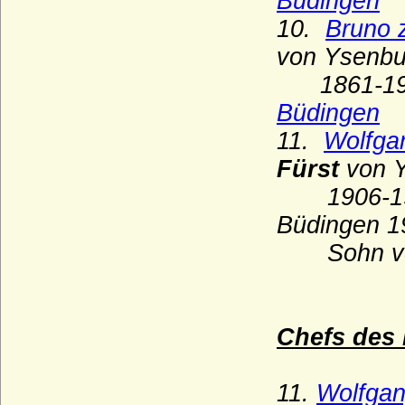
Büdingen
10.
Bruno 
Herzöge von Lothringen aus der Familie
der Wigeriche
von Ysenbu
Heyden und Heyden-Linden
1861-190
Hochberg (Hohberg, Hoberg)
Büdingen
Hoensbroech (niederländisch: van
11.
Wolfga
Hoensbroeck), Reichsfreiherren, Grafen,
Reichsgrafen
Fürst
von Y
Hohenems (Herren und Grafen von
1906-1918
Hohenems)
Büdingen 1
Hohenzollern
Sohn v
Holstein (Adelsfamilie von Holstein)
Hompesch (Freiherren, Reichsgrafen und
preußische Grafen von Hompesch)
Chefs des
Horn (Herren von Horn), preuss. Briefadel
1772
Horn (Herren von Horn), preuss. Briefadel
11.
Wolfgan
1865