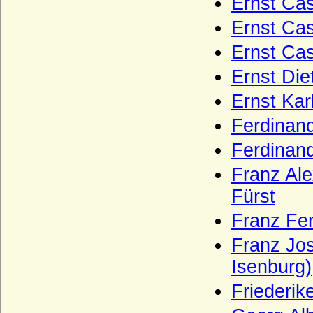
Ernst Cas
preuss. Grafen von Lehndorff)
Ernst Cas
Lehwaldt (Herren von Lehwaldt)
Ernst Cas
Lengheim (Freiherren und Grafen von
Lengheim)
Ernst Die
Lepel (Freiherren und Grafen von Lepel)
Ernst Kar
Leslie (Adelsfamilie Leslie, Clan Leslie,
Ferdinand
Grafen von Leslie)
Ferdinand
Lestwitz (Herren und Freiherren von
Lestwitz)
Franz Ale
Lettow-Vorbeck
Fürst
Levetzow (Herren, Freiherren und Grafen
Franz Fer
von Levetzow)
Leyen - Herren, Reichsfreiherren,
Franz Jos
Reichsgrafen und Fürsten von der Leyen
Isenburg)
Leyen - Herren und (preuss.) Freiherren
Friederik
von der Leyen
Liebenthal (Herren von Liebenthal)