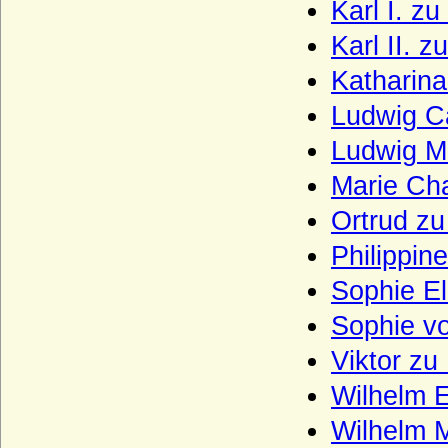
Karl I. z
Lynar (Grafen und Fürsten zu Lynar)
Karl II. z
Makedonische Dynastie
Katharina
Maltzan (Moltzan, Moltzahn, Maltzahn),
Herren, Freiherren und Grafen
Ludwig C
Mansfeld (Grafen von Mansfeld)
Ludwig Ma
Marwitz (Herren von der Marwitz)
Marie Ch
Massow (Herren von Massow)
Ortrud z
Matfriede (Haus Châtenois)
Philippin
Matuschka (Herren, Freiherren und
Grafen von Matuschka)
Sophie El
Maubeuge (Herren von Maubeuge)
Sophie vo
Medem (Freiherren und Grafen von
Viktor zu
Medem)
Wilhelm E
Medici
Wilhelm M
Meinhardiner