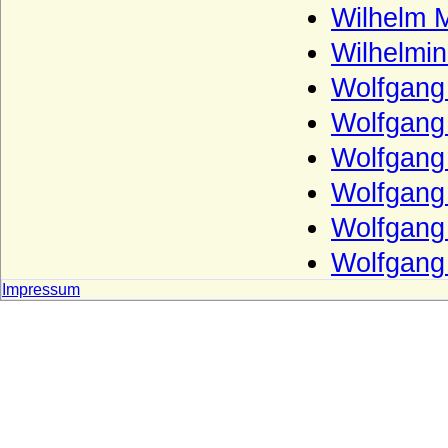
Mensdorff-Pouilly
Wilhelm M
Metternich (Freiherren, Grafen und
Wilhelmin
Fürsten von Metternich)
Wolfgang 
Millendonk (Mirlaer-Milendonk, Milendonk,
Mylendonk), Herren und Freiherren
Wolfgang 
Möllendorf (Leuchterwappen), Herren von
Wolfgang 
Möllendorf (Möllendorff)
Wolfgang 
Möllendorff (Wappen mit Querspitzen)
Wolfgang 
Moltke (Adelsfamilie von Moltke)
Wolfgang
Montfort (Grafen von Montfort)
Impressum
Montmartin (du Maz von Montmartin)
Mühlen (Die Herren von Mühlen)
Mülheim (auch: Mühlheim)
Münchhausen (Herren und Freiherren von
Münchhausen)
Neipperg (Reichsfreiherren und