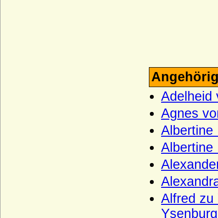
Kirchbach (Herren, Freiherren und Grafen
von Kirchbach)
Kleist (Adelsfamilie von Kleist)
Klitzing (Adelsfamilie von Klitzing)
Knesebeck (Herren von dem Knesebeck
und Freiherren v.d.Knesebeck-
Angehörig
Milendonck)
Adelheid
Knigge (Herren und Freiherren Knigge)
Agnes vo
Knobelsdorff (Adelsfamilie von
Knobelsdorff)
Albertine
Knoblauch (Herren von Knoblauch)
Albertine
Komnenen
Alexander
Konradiner
Alexandr
Köller (Adelsfamilie von Köller)
Alfred zu
Königsegg (Freiherren und Grafen von
Königsegg)
Ysenburg