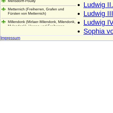
Mensdorff-Pouilly
Ludwig II
Metternich (Freiherren, Grafen und
Ludwig II
Fürsten von Metternich)
Ludwig IV
Millendonk (Mirlaer-Milendonk, Milendonk,
Mylendonk), Herren und Freiherren
Sophia v
Möllendorf (Leuchterwappen), Herren von
Impressum
Möllendorf (Möllendorff)
Möllendorff (Wappen mit Querspitzen)
Moltke (Adelsfamilie von Moltke)
Montfort (Grafen von Montfort)
Montmartin (du Maz von Montmartin)
Mühlen (Die Herren von Mühlen)
Mülheim (auch: Mühlheim)
Münchhausen (Herren und Freiherren von
Münchhausen)
Neipperg (Reichsfreiherren und