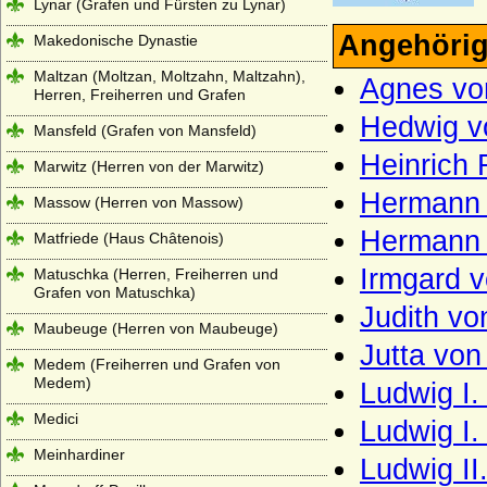
Lynar (Grafen und Fürsten zu Lynar)
Angehörig
Makedonische Dynastie
Maltzan (Moltzan, Moltzahn, Maltzahn),
Agnes vo
Herren, Freiherren und Grafen
Hedwig v
Mansfeld (Grafen von Mansfeld)
Heinrich 
Marwitz (Herren von der Marwitz)
Hermann 
Massow (Herren von Massow)
Hermann I
Matfriede (Haus Châtenois)
Irmgard 
Matuschka (Herren, Freiherren und
Grafen von Matuschka)
Judith vo
Maubeuge (Herren von Maubeuge)
Jutta von
Medem (Freiherren und Grafen von
Medem)
Ludwig I.
Medici
Ludwig I.
Meinhardiner
Ludwig II