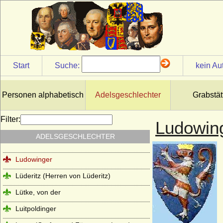
Linstow (Herren von Linstow)
Liudolfinger (Ottonen)
Lobkowicz (Herren, Freiherren und
Fürsten von Lobkowicz)
Start
Suche:
kein Au
Loë (auch Loe), Herren, Reichsfreiherren,
Reichsgrafen, Grafen von Loë
Löw von und zu Steinfurth
Personen alphabetisch
Adelsgeschlechter
Grabstät
Loss (Herren und Grafen von Loss)
Filter:
Ludowin
Lubomirski (Fürsten Lubomirski)
ADELSGESCHLECHTER
Luckner (Herren, Freiherren und Grafen)
Ludowinger
Lüderitz (Herren von Lüderitz)
Lütke, von der
Luitpoldinger