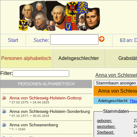
Schierstädt)
+ 17.09.1590
Anna von Schlesien-Glogau
* 1240; + 1271
Anna von Schlesien-Glogau und Sagan
+ 1405
Start
Suche:
an:
D
Anna von Schlesien-Ratibor
* unbekannt; + 1340
Anna von Schlesien-Sagan
Personen alphabetisch
Adelsgeschlechter
Grabstät
* 1483; + 28.10.1541
Anna von Schlesien-Schweidnitz-Jauer
Filter:
Anna von Schleswi
* 1339; + 11.07.1362
Stammbaum anzeigen
PERSONEN ALPHABETISCH
Anna von Schlesien-Teschen
* vor 1374; + 1409
Anna von Schlesw
Anna von Schleswig-Holstein-Gottorp
Adelsgeschlecht:
Hau
* 27.02.1575; + 24.04.1625
Stammdaten
Anna von Schleswig-Holstein-Sonderburg
* 07.10.1577; + 30.01.1616
geboren:
2
Anna von Schwanenberg
gestorben:
2
* ?; + 1540
Sterbeort:
L