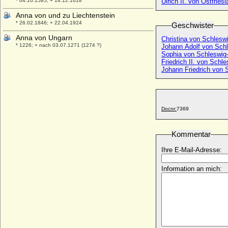
* 04.10.1585; + 14.12.1618
Ulrich II. von Ostfries
Anna von und zu Liechtenstein
* 26.02.1846; + 22.04.1924
Geschwister
Anna von Ungarn
Christina von Schleswi
* 1226; + nach 03.07.1271 (1274 ?)
Johann Adolf von Schl
Sophia von Schleswig-
Anna von Ungarn und Böhmen
Friedrich II. von Schl
* 23.07.1503; + 27.01.1547
Johann Friedrich von 
Anna von Veldenz
* 1390; + 18.11.1439
Anna von Veltheim
Docnr:
7369
* um 1528; + 28.08.1576
Anna von Virneburg
Kommentar
* um 1410; + 1480
Anna von Voss (Anna Beata Luise Auguste
Ihre E-Mail-Adresse:
von Voss), Gräfin
* 17.07.1829; + 22.12.1905
Information an mich:
Anna von Warnstedt
* vor 1517; + 1611
Anna von Wartenberg
+ 01.08.1321
Anna von Wartenberg