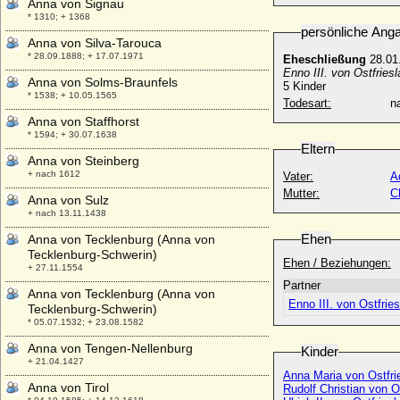
Anna von Signau
* 1310; + 1368
persönliche Ang
Anna von Silva-Tarouca
* 28.09.1888; + 17.07.1971
Eheschließung
28.01
Enno III. von Ostfriesl
Anna von Solms-Braunfels
5 Kinder
* 1538; + 10.05.1565
Todesart:
na
Anna von Staffhorst
* 1594; + 30.07.1638
Eltern
Anna von Steinberg
+ nach 1612
Vater:
A
Mutter:
C
Anna von Sulz
+ nach 13.11.1438
Ehen
Anna von Tecklenburg (Anna von
Tecklenburg-Schwerin)
Ehen / Beziehungen:
+ 27.11.1554
Partner
Anna von Tecklenburg (Anna von
Enno III. von Ostfrie
Tecklenburg-Schwerin)
* 05.07.1532; + 23.08.1582
Anna von Tengen-Nellenburg
Kinder
+ 21.04.1427
Anna Maria von Ostfri
Anna von Tirol
Rudolf Christian von O